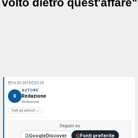
volto dietro quest'affare"
16.03.2015
23:20
AUTORE
Redazione
R
Redazione
Tutti gli articoli →
Seguici su
Google
Discover
Fonti preferite