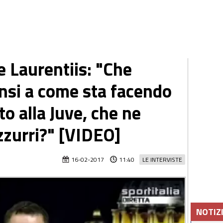
e Laurentiis: "Che
ensi a come sta facendo
to alla Juve, che ne
zzurri?" [VIDEO]
16-02-2017
11:40
LE INTERVISTE
NOTIZ