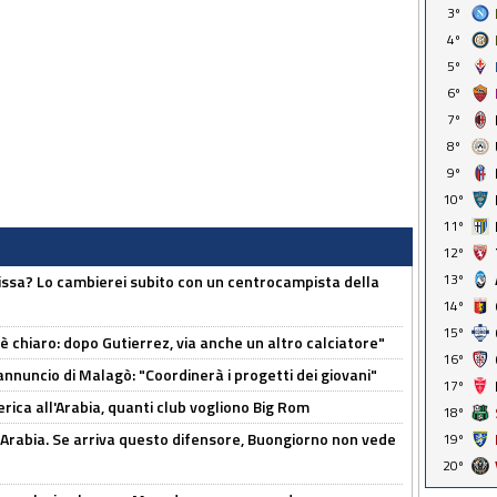
3º
4º
5º
6º
7º
8º
9º
10º
11º
12º
13º
uissa? Lo cambierei subito con un centrocampista della
14º
15º
 è chiaro: dopo Gutierrez, via anche un altro calciatore"
16º
'annuncio di Malagò: "Coordinerà i progetti dei giovani"
17º
erica all'Arabia, quanti club vogliono Big Rom
18º
 Arabia. Se arriva questo difensore, Buongiorno non vede
19º
20º