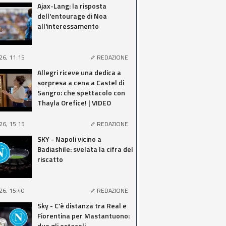
Ajax-Lang: la risposta
dell'entourage di Noa
all'interessamento
26, 11:15
REDAZIONE
Allegri riceve una dedica a
sorpresa a cena a Castel di
Sangro: che spettacolo con
Thayla Orefice! | VIDEO
26, 15:15
REDAZIONE
SKY - Napoli vicino a
Badiashile: svelata la cifra del
riscatto
26, 15:40
REDAZIONE
Sky - C'è distanza tra Real e
Fiorentina per Mastantuono:
due gli ostacoli