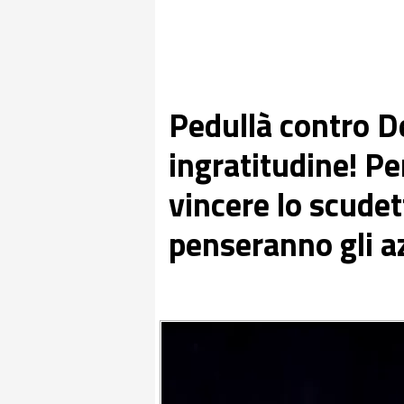
Pedullà contro D
ingratitudine! P
vincere lo scudet
penseranno gli a