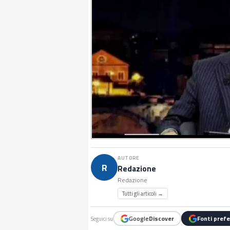
AUTORE
R
Redazione
Redazione
Tutti gli articoli →
Google
Discover
Fonti prefe
Seguici su