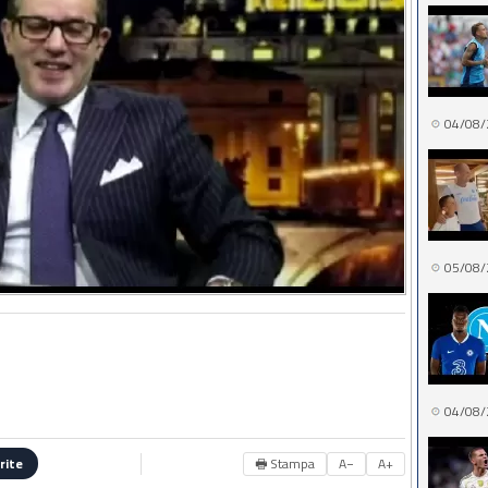
04/08/
05/08/
04/08/
🖶 Stampa
A−
A+
rite