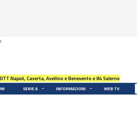
0
 DTT Napoli, Caserta, Avellino e Benevento e 84 Salerno
UM
SERIE A
INFORMAZIONI
WEB TV