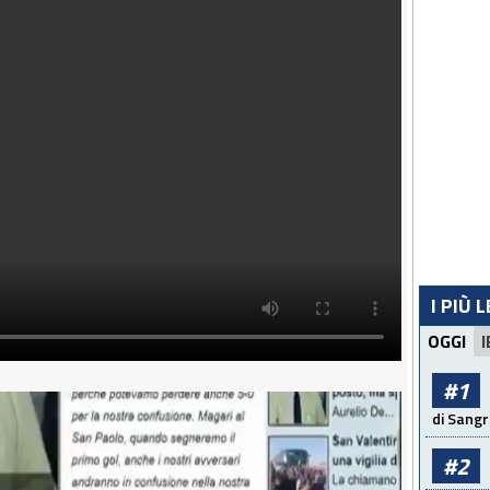
I PIÙ 
OGGI
I
#1
di Sangr
#2