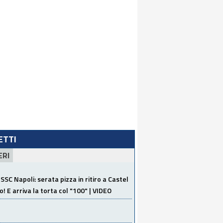
LETTI
ERI
SSC Napoli: serata pizza in ritiro a Castel
o! E arriva la torta col "100" | VIDEO