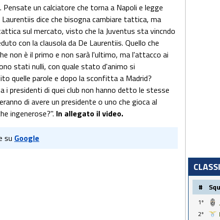
e. Pensate un calciatore che torna a Napoli e legge
e Laurentiis dice che bisogna cambiare tattica, ma
attica sul mercato, visto che la Juventus sta vincndo
eduto con la clausola da De Laurentiis. Quello che
che non è il primo e non sarà l'ultimo, ma l'attacco ai
sono stati nulli, con quale stato d'animo si
tito quelle parole e dopo la sconfitta a Madrid?
a i presidenti di quei club non hanno detto le stesse
eranno di avere un presidente o uno che gioca al
 che ingenerose?".
In allegato il video.
e su
Google
CLASS
#
Sq
1º
2º