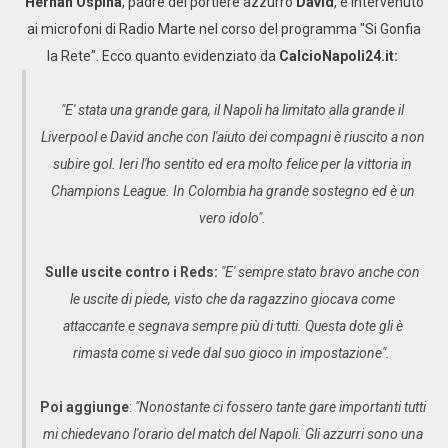
Hernan Ospina
, padre del portiere azzurro
David
, è intervenuto
ai microfoni di Radio Marte nel corso del programma "Si Gonfia
la Rete". Ecco quanto evidenziato da
CalcioNapoli24.it:
"E' stata una grande gara, il Napoli ha limitato alla grande il
Liverpool e David anche con l'aiuto dei compagni è riuscito a non
subire gol. Ieri l'ho sentito ed era molto felice per la vittoria in
Champions League. In Colombia ha grande sostegno ed è un
vero idolo".
Sulle uscite contro i Reds:
"E' sempre stato bravo anche con
le uscite di piede, visto che da ragazzino giocava come
attaccante e segnava sempre più di tutti. Questa dote gli è
rimasta come si vede dal suo gioco in impostazione".
Poi aggiunge
:
"Nonostante ci fossero tante gare importanti tutti
mi chiedevano l'orario del match del Napoli. Gli azzurri sono una