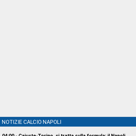
NOTIZIE CALCIO NAPOLI
04:00 - Cajuste-Torino, si tratta sulla formula: il Napoli