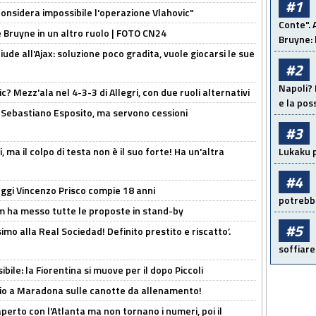
#1
considera impossibile l'operazione Vlahovic"
Conte". 
De Bruyne in un altro ruolo | FOTO CN24
Bruyne: 
de all'Ajax: soluzione poco gradita, vuole giocarsi le sue
#2
Napoli? 
? Mezz'ala nel 4-3-3 di Allegri, con due ruoli alternativi
e la pos
a Sebastiano Esposito, ma servono cessioni
#3
, ma il colpo di testa non è il suo forte! Ha un'altra
Lukaku p
#4
ggi Vincenzo Prisco compie 18 anni
potrebbe
 ha messo tutte le proposte in stand-by
#5
imo alla Real Sociedad! Definito prestito e riscatto’.
soffiare
ibile: la Fiorentina si muove per il dopo Piccoli
o a Maradona sulle canotte da allenamento!
erto con l'Atlanta ma non tornano i numeri, poi il