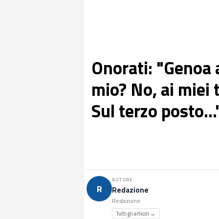
Onorati: "Genoa a
mio? No, ai miei
Sul terzo posto...
AUTORE
R
Redazione
Redazione
Tutti gli articoli →