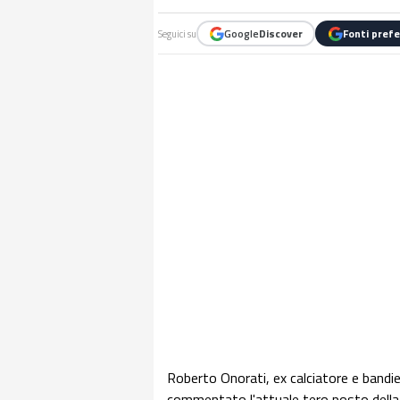
Google
Discover
Fonti prefe
Seguici su
Roberto Onorati, ex calciatore e bandi
commentato l'attuale tero posto della 