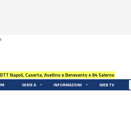
0
 DTT Napoli, Caserta, Avellino e Benevento e 84 Salerno
UM
SERIE A
INFORMAZIONI
WEB TV