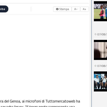
🖶 Stampa
A−
A+
rite
07/08/
07/08/
era del Genoa, ai microfoni di Tuttomercatoweb ha
squadra ligure:
"Il terzo posto rappresenta una