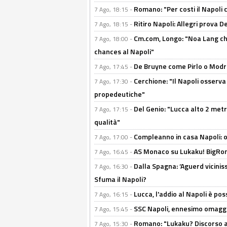
Romano: "Per costi il Napoli 
7 Ago, 18:15 -
Ritiro Napoli: Allegri prova 
7 Ago, 18:15 -
Cm.com, Longo: "Noa Lang chiu
7 Ago, 18:00 -
chances al Napoli"
De Bruyne come Pirlo o Modric
7 Ago, 17:45 -
Cerchione: "Il Napoli osserv
7 Ago, 17:30 -
propedeutiche"
Del Genio: "Lucca alto 2 metri
7 Ago, 17:15 -
qualità"
Compleanno in casa Napoli: o
7 Ago, 17:00 -
AS Monaco su Lukaku! BigRom
7 Ago, 16:45 -
Dalla Spagna: ‘Aguerd viciniss
7 Ago, 16:30 -
Sfuma il Napoli?
Lucca, l'addio al Napoli è poss
7 Ago, 16:15 -
SSC Napoli, ennesimo omaggi
7 Ago, 15:45 -
Romano: "Lukaku? Discorso ap
7 Ago, 15:30 -