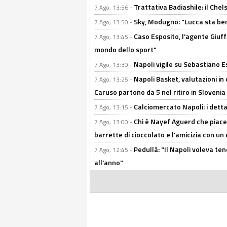
Trattativa Badiashile: il Chel
7 Ago, 13:56 -
Sky, Modugno: "Lucca sta ben
7 Ago, 13:50 -
Caso Esposito, l'agente Giuff
7 Ago, 13:45 -
mondo dello sport"
Napoli vigile su Sebastiano E
7 Ago, 13:30 -
Napoli Basket, valutazioni in
7 Ago, 13:25 -
Caruso partono da 5 nel ritiro in Slovenia
Calciomercato Napoli: i detta
7 Ago, 13:15 -
Chi è Nayef Aguerd che piace al
7 Ago, 13:00 -
barrette di cioccolato e l'amicizia con un 
Pedullà: "Il Napoli voleva te
7 Ago, 12:45 -
all'anno"