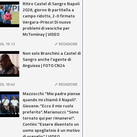
Ritiro Castel di Sangro Napoli
2026, giorno 8: partitella a
campo ridotto, 2-0 firmato
Vergara-Prisco! Di nuovo
problemi di vesciche per
McTominay | VIDEO
26, 19:12
REDAZIONE
Non solo Branchini: a Castel di
Sangro anche l'agente di
Anguissa | FOTO CN24
26, 18:40
REDAZIONE
Mazzocchi: "Mio padre pianse
quando mi chiamò il Napoli".
Giovane: "Ecco il mio ruolo
preferito". Marianucci: "Sono
tornato qui per rimanere!".
Contini: "Essere diventato un
uomo spogliatoio è un motivo
di orgoglio" | VIDEO