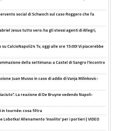
ntervento social di Schwoch sul caso Roggero che fa
iel Jesus tutto vero: ha gli stessi agenti di Allegri,
o su CalcioNapoli24 Tv, oggi alle ore 15:00! Vi piacerebbe
ammazione della settimana: a Castel di Sangro l'incontro
pzione Juan Musso in caso di addio di Vanja Milinkovic-
piaciuto". La reazione di De Bruyne vedendo Napoli-
 in tournée: cosa filtra
 Lobotka! Allenamento 'insolito' per i portieri | VIDEO