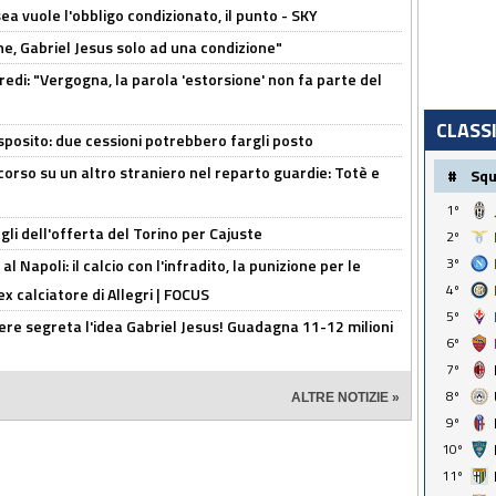
sea vuole l'obbligo condizionato, il punto - SKY
e, Gabriel Jesus solo ad una condizione"
redi: "Vergogna, la parola 'estorsione' non fa parte del
CLASS
sposito: due cessioni potrebbero fargli posto
 corso su un altro straniero nel reparto guardie: Totè e
#
Sq
1º
gli dell'offerta del Torino per Cajuste
2º
3º
 Napoli: il calcio con l'infradito, la punizione per le
4º
ex calciatore di Allegri | FOCUS
5º
nere segreta l'idea Gabriel Jesus! Guadagna 11-12 milioni
6º
7º
8º
ALTRE NOTIZIE »
9º
10º
11º