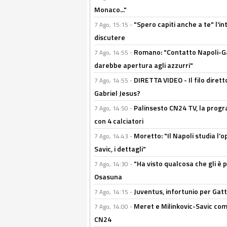
Monaco..."
"Spero capiti anche a te" l'i
7 Ago, 15:15 -
discutere
Romano: "Contatto Napoli-Gabr
7 Ago, 14:55 -
darebbe apertura agli azzurri"
DIRETTA VIDEO - Il filo dirett
7 Ago, 14:55 -
Gabriel Jesus?
Palinsesto CN24 TV, la progr
7 Ago, 14:50 -
con 4 calciatori
Moretto: "Il Napoli studia l’o
7 Ago, 14:43 -
Savic, i dettagli"
"Ha visto qualcosa che gli è 
7 Ago, 14:30 -
Osasuna
Juventus, infortunio per Gatti
7 Ago, 14:15 -
Meret e Milinkovic-Savic come
7 Ago, 14:00 -
CN24