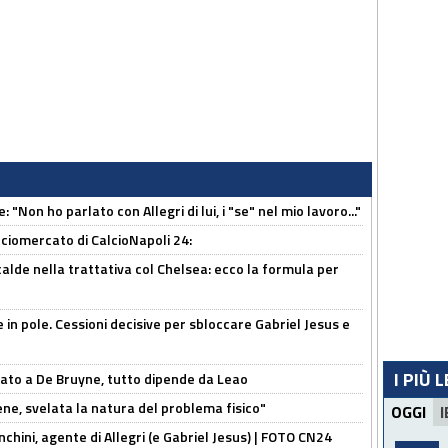
 "Non ho parlato con Allegri di lui, i "se" nel mio lavoro..."
ciomercato di CalcioNapoli 24:
calde nella trattativa col Chelsea: ecco la formula per
e in pole. Cessioni decisive per sbloccare Gabriel Jesus e
I PIÙ 
sato a De Bruyne, tutto dipende da Leao
e, svelata la natura del problema fisico"
OGGI
I
chini, agente di Allegri (e Gabriel Jesus) | FOTO CN24