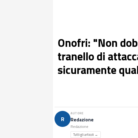
Onofri: "Non dob
tranello di attacc
sicuramente quali 
AUTORE
R
Redazione
Redazione
Tutti gli articoli →