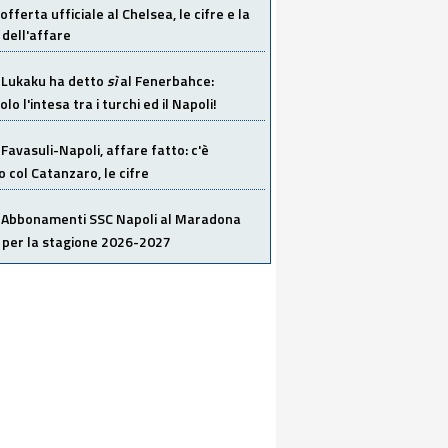
offerta ufficiale al Chelsea, le cifre e la
dell'affare
Lukaku ha detto
sì
al Fenerbahce:
o l'intesa tra i turchi ed il Napoli!
Favasuli-Napoli, affare fatto: c'è
o col Catanzaro, le cifre
Abbonamenti SSC Napoli al Maradona
 per la stagione 2026-2027