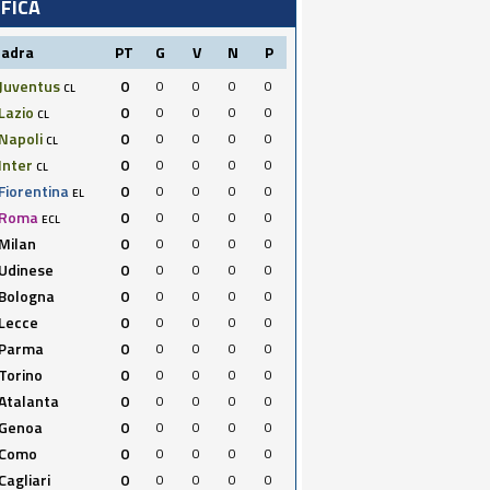
IFICA
uadra
PT
G
V
N
P
Juventus
0
0
0
0
0
CL
Lazio
0
0
0
0
0
CL
Napoli
0
0
0
0
0
CL
Inter
0
0
0
0
0
CL
Fiorentina
0
0
0
0
0
EL
Roma
0
0
0
0
0
ECL
Milan
0
0
0
0
0
Udinese
0
0
0
0
0
Bologna
0
0
0
0
0
Lecce
0
0
0
0
0
Parma
0
0
0
0
0
Torino
0
0
0
0
0
Atalanta
0
0
0
0
0
Genoa
0
0
0
0
0
Como
0
0
0
0
0
Cagliari
0
0
0
0
0