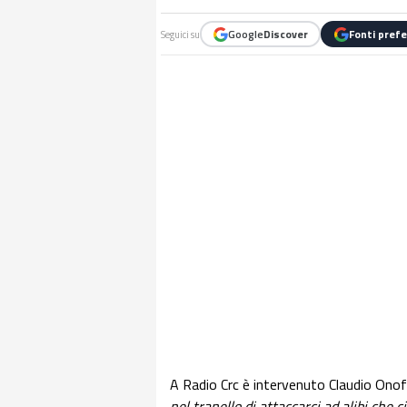
Google
Discover
Fonti prefe
Seguici su
A Radio Crc è intervenuto Claudio Onofr
nel tranello di attaccarci ad alibi che c