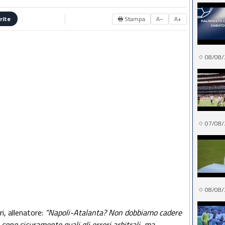
🖶 Stampa
A−
A+
rite
08/08/
07/08/
08/08/
i, allenatore:
“Napoli-Atalanta? Non dobbiamo cadere
i sono sicuramente quali gli errori arbitrali, ma