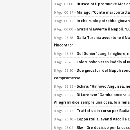
Bruscolotti promuove Marianu
9 Ago, 01:00 -
Malagò: "Conte mai contattato
9 Ago, 00:37 -
In che ruolo potrebbe giocare
9 Ago, 00:15 -
Graziani avverte il Napoli: “Lu
9 Ago, 00:00 -
Dalla Turchia avvertono il Na
8 Ago, 23:58 -
l'incontro"
Del Genio: "Lang il migliore, 
8 Ago, 23:55 -
Folorunsho verso l'addio al Na
8 Ago, 23:45 -
Due giocatori del Napoli sono
8 Ago, 23:30 -
compromesso
Schira: "Rinnovo Anguissa, neg
8 Ago, 23:25 -
Di Lorenzo: "Gamba ancora u
8 Ago, 23:22 -
Allegri mi dice sempre una cosa. Io allena
Trattativa in corso per Badia
8 Ago, 23:15 -
Coppa Italia: avanti Ascoli 
8 Ago, 23:10 -
Sky - Ore decisive per la ces
8 Ago, 23:07 -