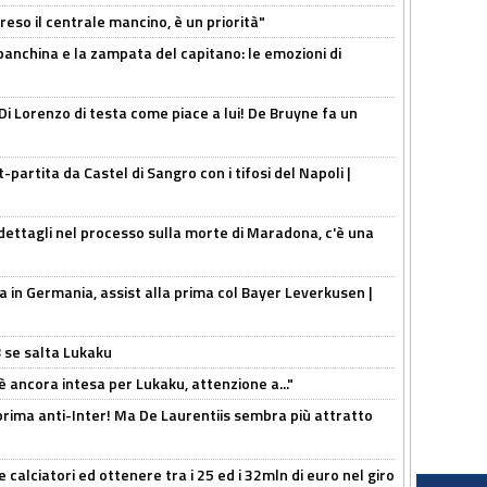
reso il centrale mancino, è un priorità"
 panchina e la zampata del capitano: le emozioni di
Di Lorenzo di testa come piace a lui! De Bruyne fa un
t-partita da Castel di Sangro con i tifosi del Napoli |
ettagli nel processo sulla morte di Maradona, c'è una
a in Germania, assist alla prima col Bayer Leverkusen |
B se salta Lukaku
'è ancora intesa per Lukaku, attenzione a..."
a prima anti-Inter! Ma De Laurentiis sembra più attratto
 calciatori ed ottenere tra i 25 ed i 32mln di euro nel giro