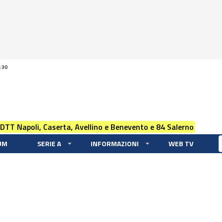
:30
 DTT Napoli, Caserta, Avellino e Benevento e 84 Salerno
UM
SERIE A
INFORMAZIONI
WEB TV