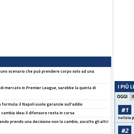
 uno scenario che può prendere corpo solo ad una
I PIÙ 
 di mercato in Premier League, sarebbe la quinta di
OGGI
I
a formula: il Napoli vuole garanzie sull'addio
#1
n cambia idea: il difensore resta in corsa
notizia 
ndo prendo una decisione non la cambio, ascolto gli altri
#2