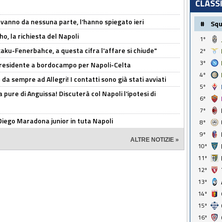
CLASS
 vanno da nessuna parte, l'hanno spiegato ieri
#
Sq
o, la richiesta del Napoli
1º
aku-Fenerbahce, a questa cifra l'affare si chiude"
2º
3º
 Presidente a bordocampo per Napoli-Celta
4º
da sempre ad Allegri! I contatti sono già stati avviati
5º
a pure di Anguissa! Discuterà col Napoli l'ipotesi di
6º
7º
Diego Maradona junior in tuta Napoli
8º
9º
ALTRE NOTIZIE »
10º
11º
12º
13º
14º
15º
16º