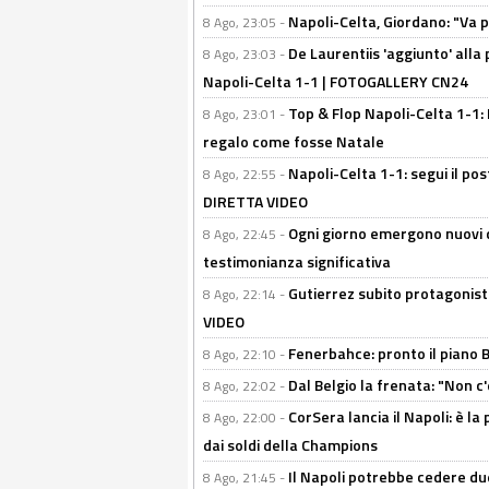
Napoli-Celta, Giordano: "Va p
8 Ago, 23:05 -
De Laurentiis 'aggiunto' alla
8 Ago, 23:03 -
Napoli-Celta 1-1 | FOTOGALLERY CN24
Top & Flop Napoli-Celta 1-1: 
8 Ago, 23:01 -
regalo come fosse Natale
Napoli-Celta 1-1: segui il pos
8 Ago, 22:55 -
DIRETTA VIDEO
Ogni giorno emergono nuovi d
8 Ago, 22:45 -
testimonianza significativa
Gutierrez subito protagonist
8 Ago, 22:14 -
VIDEO
Fenerbahce: pronto il piano 
8 Ago, 22:10 -
Dal Belgio la frenata: "Non c
8 Ago, 22:02 -
CorSera lancia il Napoli: è l
8 Ago, 22:00 -
dai soldi della Champions
Il Napoli potrebbe cedere due
8 Ago, 21:45 -