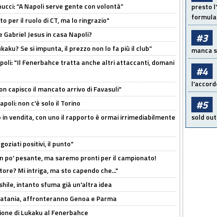
cci: “A Napoli serve gente con volontà”
presto l'
formula 
 per il ruolo di CT, ma lo ringrazio"
 Gabriel Jesus in casa Napoli?
#3
kaku? Se si impunta, il prezzo non lo fa più il club”
manca sol
poli: "Il Fenerbahce tratta anche altri attaccanti, domani
#4
l'accord
non capisco il mancato arrivo di Favasuli"
#5
poli: non c'è solo il Torino
 in vendita, con uno il rapporto è ormai irrimediabilmente
sold out
oziati positivi, il punto"
n po' pesante, ma saremo pronti per il campionato!
tore? Mi intriga, ma sto capendo che..."
shile, intanto sfuma già un'altra idea
e Catania, affronteranno Genoa e Parma
sione di Lukaku al Fenerbahce