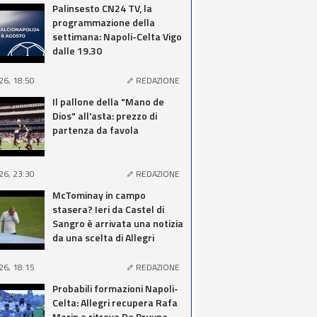
Palinsesto CN24 TV, la
programmazione della
settimana: Napoli-Celta Vigo
dalle 19.30
26, 18:50
REDAZIONE
Il pallone della "Mano de
Dios" all'asta: prezzo di
partenza da favola
26, 23:30
REDAZIONE
McTominay in campo
stasera? Ieri da Castel di
Sangro è arrivata una notizia
da una scelta di Allegri
26, 18:15
REDAZIONE
Probabili formazioni Napoli-
Celta: Allegri recupera Rafa
Marin e ritrova De Bruyne,