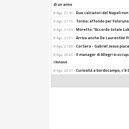
di un anno
Due calciatori del Napoli non
8 Ago, 21:30 -
Torino: affondo per Folorunsh
8 Ago, 21:15 -
Moretto: "Accordo totale Luk
8 Ago, 21:03 -
Arriva anche De Laurentiis!
8 Ago, 21:01 -
CorSera - Gabriel Jesus piace 
8 Ago, 21:00 -
Il manager di Allegri si occup
8 Ago, 20:45 -
rinnovo
Curiosità a bordocampo, c'è 
8 Ago, 20:31 -