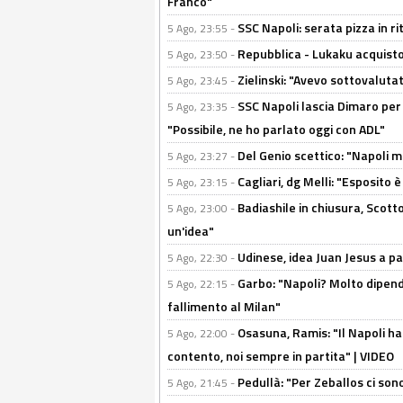
Franco"
SSC Napoli: serata pizza in ri
5 Ago, 23:55 -
Repubblica - Lukaku acquisto
5 Ago, 23:50 -
Zielinski: "Avevo sottovaluta
5 Ago, 23:45 -
SSC Napoli lascia Dimaro per 
5 Ago, 23:35 -
"Possibile, ne ho parlato oggi con ADL"
Del Genio scettico: "Napoli m
5 Ago, 23:27 -
Cagliari, dg Melli: "Esposito
5 Ago, 23:15 -
Badiashile in chiusura, Scotto
5 Ago, 23:00 -
un'idea"
Udinese, idea Juan Jesus a p
5 Ago, 22:30 -
Garbo: "Napoli? Molto dipender
5 Ago, 22:15 -
fallimento al Milan"
Osasuna, Ramis: "Il Napoli ha
5 Ago, 22:00 -
contento, noi sempre in partita" | VIDEO
Pedullà: "Per Zeballos ci son
5 Ago, 21:45 -