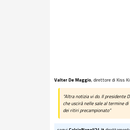
Valter De Maggio
, direttore di Kiss K
“Altra notizia vi do. Il president
che uscirà nelle sale al termine d
dei ritiri precampionato”
segui
CalcioNapoli24.it
direttament