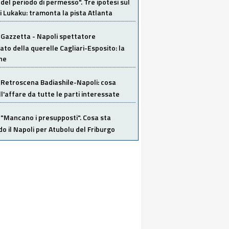
del periodo di permesso". Tre ipotesi sul
i Lukaku: tramonta la pista Atlanta
Gazzetta - Napoli spettatore
ato della querelle Cagliari-Esposito: la
ne
Retroscena Badiashile-Napoli: cosa
ull'affare da tutte le parti interessate
"Mancano i presupposti". Cosa sta
o il Napoli per Atubolu del Friburgo