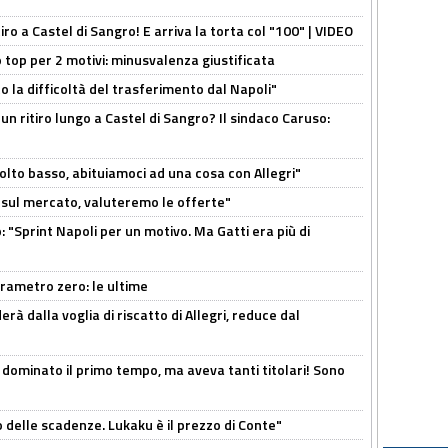
tiro a Castel di Sangro! E arriva la torta col "100" | VIDEO
 top per 2 motivi: minusvalenza giustificata
to la difficoltà del trasferimento dal Napoli"
un ritiro lungo a Castel di Sangro? Il sindaco Caruso:
olto basso, abituiamoci ad una cosa con Allegri"
 è sul mercato, valuteremo le offerte"
: "Sprint Napoli per un motivo. Ma Gatti era più di
arametro zero: le ultime
à dalla voglia di riscatto di Allegri, reduce dal
 dominato il primo tempo, ma aveva tanti titolari! Sono
o delle scadenze. Lukaku è il prezzo di Conte"