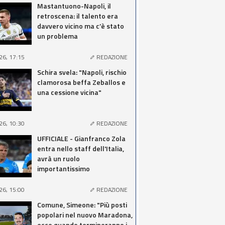
Mastantuono-Napoli, il
retroscena: il talento era
davvero vicino ma c’è stato
un problema
26, 17:15
REDAZIONE
Schira svela: "Napoli, rischio
clamorosa beffa Zeballos e
una cessione vicina"
26, 10:30
REDAZIONE
UFFICIALE - Gianfranco Zola
entra nello staff dell'Italia,
avrà un ruolo
importantissimo
26, 15:00
REDAZIONE
Comune, Simeone: "Più posti
popolari nel nuovo Maradona,
ecco quando termineranno i