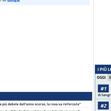
I PIÙ 
OGGI
I
#1
di Sangr
a più debole dell'anno scorso, la rosa va rinforzata"
#2