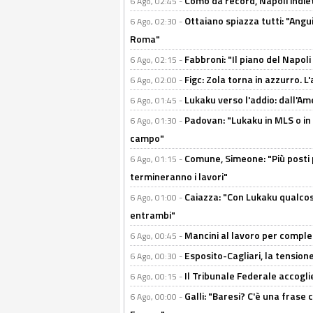
Como da record, Napoli indiet
6 Ago, 02:45 -
Ottaiano spiazza tutti: "Ang
6 Ago, 02:30 -
Roma"
Fabbroni: "Il piano del Napoli
6 Ago, 02:15 -
Figc: Zola torna in azzurro. L
6 Ago, 02:00 -
Lukaku verso l'addio: dall'Am
6 Ago, 01:45 -
Padovan: "Lukaku in MLS o in
6 Ago, 01:30 -
campo"
Comune, Simeone: "Più posti
6 Ago, 01:15 -
termineranno i lavori"
Caiazza: "Con Lukaku qualcos
6 Ago, 01:00 -
entrambi"
Mancini al lavoro per completa
6 Ago, 00:45 -
Esposito-Cagliari, la tensione
6 Ago, 00:30 -
Il Tribunale Federale accoglie 
6 Ago, 00:15 -
Galli: "Baresi? C'è una frase
6 Ago, 00:00 -