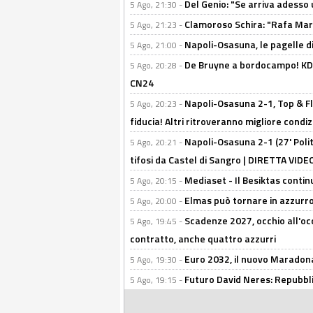
Del Genio: "Se arriva adesso 
5 Ago, 21:30 -
Clamoroso Schira: "Rafa Mari
5 Ago, 21:23 -
Napoli-Osasuna, le pagelle di
5 Ago, 21:00 -
De Bruyne a bordocampo! KDB
5 Ago, 20:28 -
CN24
Napoli-Osasuna 2-1, Top & Fl
5 Ago, 20:23 -
fiducia! Altri ritroveranno migliore condi
Napoli-Osasuna 2-1 (27' Polita
5 Ago, 20:21 -
tifosi da Castel di Sangro | DIRETTA VIDE
Mediaset - Il Besiktas contin
5 Ago, 20:15 -
Elmas può tornare in azzurro:
5 Ago, 20:00 -
Scadenze 2027, occhio all'occ
5 Ago, 19:45 -
contratto, anche quattro azzurri
Euro 2032, il nuovo Maradon
5 Ago, 19:30 -
Futuro David Neres: Repubbli
5 Ago, 19:15 -