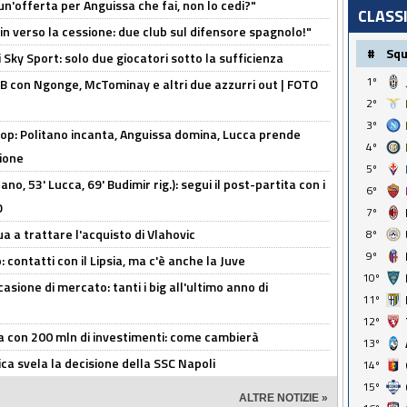
un'offerta per Anguissa che fai, non lo cedi?"
CLASS
n verso la cessione: due club sul difensore spagnolo!"
#
Sq
 Sky Sport: solo due giocatori sotto la sufficienza
1º
 con Ngonge, McTominay e altri due azzurri out | FOTO
2º
3º
op: Politano incanta, Anguissa domina, Lucca prende
4º
zione
5º
no, 53' Lucca, 69' Budimir rig.): segui il post-partita con i
6º
O
7º
ua a trattare l'acquisto di Vlahovic
8º
9º
 contatti con il Lipsia, ma c'è anche la Juve
10º
asione di mercato: tanti i big all'ultimo anno di
11º
12º
a con 200 mln di investimenti: come cambierà
13º
ca svela la decisione della SSC Napoli
14º
15º
ALTRE NOTIZIE »