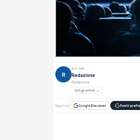
AUTORE
R
Redazione
Redazione
Tutti gli articoli →
Google
Discover
Fonti prefe
Seguici su