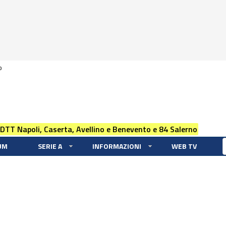
0
 DTT Napoli, Caserta, Avellino e Benevento e 84 Salerno
UM
SERIE A
INFORMAZIONI
WEB TV