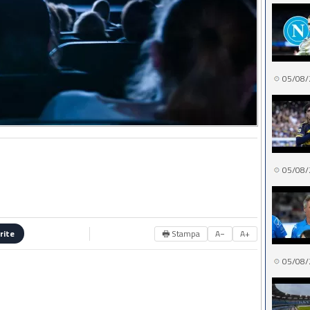
05/08/
05/08/
🖶 Stampa
A−
A+
rite
05/08/