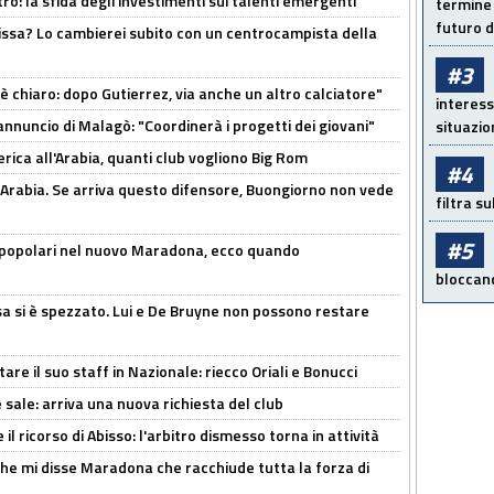
ro: la sfida degli investimenti sui talenti emergenti
termine 
futuro d
uissa? Lo cambierei subito con un centrocampista della
#3
 è chiaro: dopo Gutierrez, via anche un altro calciatore"
interess
'annuncio di Malagò: "Coordinerà i progetti dei giovani"
situazio
erica all'Arabia, quanti club vogliono Big Rom
#4
 Arabia. Se arriva questo difensore, Buongiorno non vede
filtra s
#5
 popolari nel nuovo Maradona, ecco quando
bloccand
a si è spezzato. Lui e De Bruyne non possono restare
re il suo staff in Nazionale: riecco Oriali e Bonucci
 sale: arriva una nuova richiesta del club
il ricorso di Abisso: l'arbitro dismesso torna in attività
 che mi disse Maradona che racchiude tutta la forza di