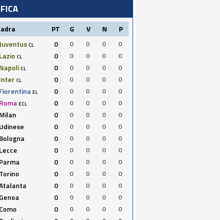
IFICA
uadra
PT
G
V
N
P
Juventus
0
0
0
0
0
CL
Lazio
0
0
0
0
0
CL
Napoli
0
0
0
0
0
CL
Inter
0
0
0
0
0
CL
Fiorentina
0
0
0
0
0
EL
Roma
0
0
0
0
0
ECL
Milan
0
0
0
0
0
Udinese
0
0
0
0
0
Bologna
0
0
0
0
0
Lecce
0
0
0
0
0
Parma
0
0
0
0
0
Torino
0
0
0
0
0
Atalanta
0
0
0
0
0
Genoa
0
0
0
0
0
Como
0
0
0
0
0