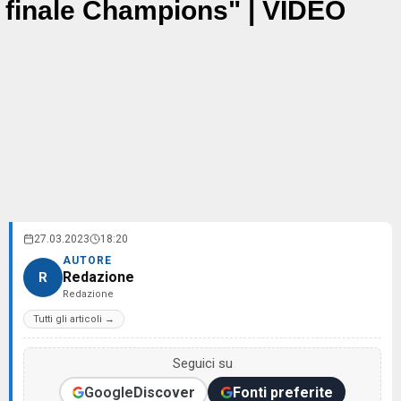
finale Champions" | VIDEO
27.03.2023
18:20
AUTORE
Redazione
R
Redazione
Tutti gli articoli →
Seguici su
Google
Discover
Fonti preferite