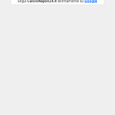
segui
CalcioNapoli24.it
direttamente su
Google