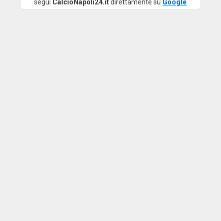
segui
CalcioNapoli24.it
direttamente su
Google