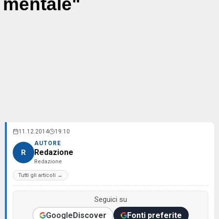
mentale"
11.12.2014
19:10
AUTORE
Redazione
R
Redazione
Tutti gli articoli →
Seguici su
Google
Discover
Fonti preferite