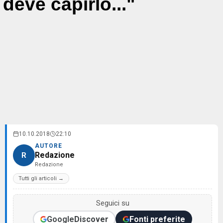
deve capirlo..."
10.10.2018
22:10
AUTORE
Redazione
R
Redazione
Tutti gli articoli →
Seguici su
Google
Discover
Fonti preferite