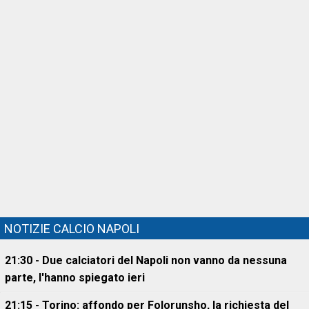
NOTIZIE CALCIO NAPOLI
21:30 - Due calciatori del Napoli non vanno da nessuna
parte, l'hanno spiegato ieri
21:15 - Torino: affondo per Folorunsho, la richiesta del