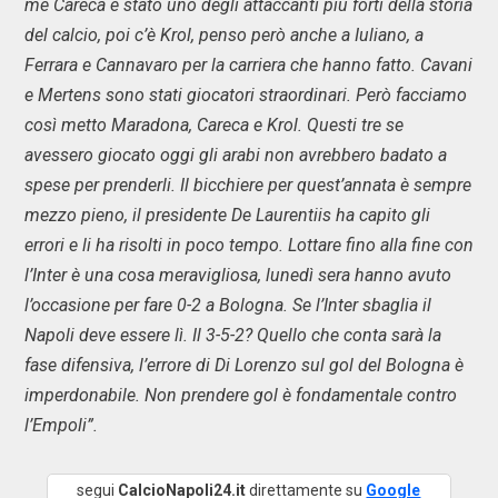
me Careca è stato uno degli attaccanti più forti della storia
del calcio, poi c’è Krol, penso però anche a Iuliano, a
Ferrara e Cannavaro per la carriera che hanno fatto. Cavani
e Mertens sono stati giocatori straordinari. Però facciamo
così metto Maradona, Careca e Krol. Questi tre se
avessero giocato oggi gli arabi non avrebbero badato a
spese per prenderli. Il bicchiere per quest’annata è sempre
mezzo pieno, il presidente De Laurentiis ha capito gli
errori e li ha risolti in poco tempo. Lottare fino alla fine con
l’Inter è una cosa meravigliosa, lunedì sera hanno avuto
l’occasione per fare 0-2 a Bologna. Se l’Inter sbaglia il
Napoli deve essere lì. Il 3-5-2? Quello che conta sarà la
fase difensiva, l’errore di Di Lorenzo sul gol del Bologna è
imperdonabile. Non prendere gol è fondamentale contro
l’Empoli”.
segui
CalcioNapoli24.it
direttamente su
Google