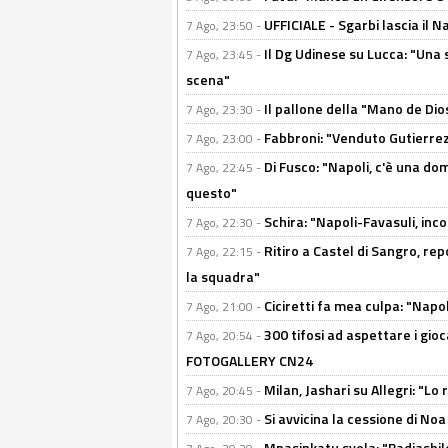
UFFICIALE - Sgarbi lascia il 
7 Ago, 23:50 -
Il Dg Udinese su Lucca: "Una 
7 Ago, 23:45 -
scena"
Il pallone della "Mano de Dio
7 Ago, 23:30 -
Fabbroni: "Venduto Gutierrez
7 Ago, 23:00 -
Di Fusco: "Napoli, c'è una d
7 Ago, 22:45 -
questo"
Schira: "Napoli-Favasuli, in
7 Ago, 22:30 -
Ritiro a Castel di Sangro, re
7 Ago, 22:15 -
la squadra"
Ciciretti fa mea culpa: "Napo
7 Ago, 21:00 -
300 tifosi ad aspettare i gioc
7 Ago, 20:54 -
FOTOGALLERY CN24
Milan, Jashari su Allegri: "L
7 Ago, 20:45 -
Si avvicina la cessione di Noa
7 Ago, 20:30 -
Mpasinkatu svela: "Badiashil