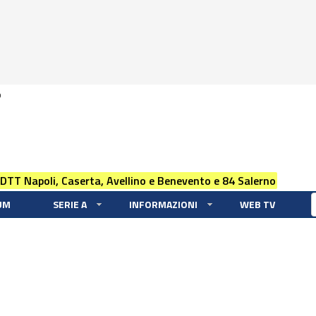
0
 DTT Napoli, Caserta, Avellino e Benevento e 84 Salerno
UM
SERIE A
INFORMAZIONI
WEB TV