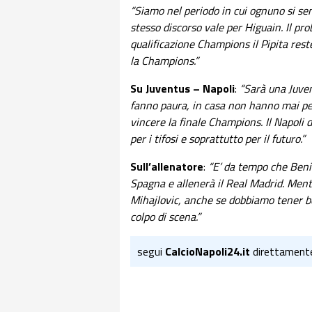
“Siamo nel periodo in cui ognuno si sente
stesso discorso vale per Higuain. Il pr
qualificazione Champions il Pipita res
la Champions.”
Su Juventus – Napoli
:
“Sarà una Juven
fanno paura, in casa non hanno mai pers
vincere la finale Champions. Il Napoli
per i tifosi e soprattutto per il futuro.”
Sull’allenatore
:
“E’ da tempo che Beni
Spagna e allenerà il Real Madrid. Ment
Mihajlovic, anche se dobbiamo tener ben
colpo di scena.”
segui
CalcioNapoli24.it
direttament