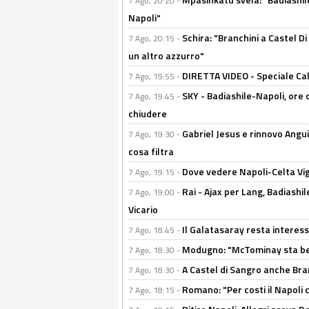
7 Ago, 20:20 -
Napoli"
Schira: "Branchini a Castel Di
7 Ago, 20:15 -
un altro azzurro"
DIRETTA VIDEO - Speciale Cal
7 Ago, 19:55 -
SKY - Badiashile-Napoli, ore 
7 Ago, 19:45 -
chiudere
Gabriel Jesus e rinnovo Angui
7 Ago, 19:30 -
cosa filtra
Dove vedere Napoli-Celta Vig
7 Ago, 19:15 -
Rai - Ajax per Lang, Badiashil
7 Ago, 19:00 -
Vicario
Il Galatasaray resta interes
7 Ago, 18:45 -
Modugno: "McTominay sta ben
7 Ago, 18:30 -
A Castel di Sangro anche Bran
7 Ago, 18:30 -
Romano: "Per costi il Napoli 
7 Ago, 18:15 -