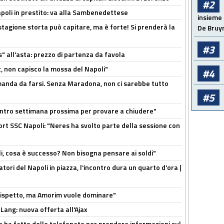
#2
Napoli in prestito: va alla Sambenedettese
insieme 
stagione storta può capitare, ma è forte! Si prenderà la
De Bruy
#3
s" all'asta: prezzo di partenza da favola
, non capisco la mossa del Napoli"
#4
omanda da farsi. Senza Maradona, non ci sarebbe tutto
#5
contro settimana prossima per provare a chiudere"
port SSC Napoli: "Neres ha svolto parte della sessione con
li, cosa è successo? Non bisogna pensare ai soldi"
atori del Napoli in piazza, l'incontro dura un quarto d'ora |
o rispetto, ma Amorim vuole dominare"
 Lang: nuova offerta all'Ajax
e ha fatto delle telefonate per prendere informazioni sul