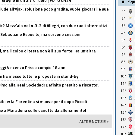
De Bruyne in un altro ruolo | FOTO CN24
#
Sq
de all'Ajax: soluzione poco gradita, vuole giocarsi le sue
1º
2º
? Mezz'ala nel 4-3-3 di Allegri, con due ruoli alternativi
3º
4º
a Sebastiano Esposito, ma servono cessioni
5º
6º
, ma il colpo di testa non è il suo forte! Ha un'altra
7º
8º
ggi Vincenzo Prisco compie 18 anni
9º
 ha messo tutte le proposte in stand-by
10º
11º
imo alla Real Sociedad! Definito prestito e riscatto’.
12º
13º
ibile: la Fiorentina si muove per il dopo Piccoli
14º
o a Maradona sulle canotte da allenamento!
15º
16º
ALTRE NOTIZIE »
17º
18º