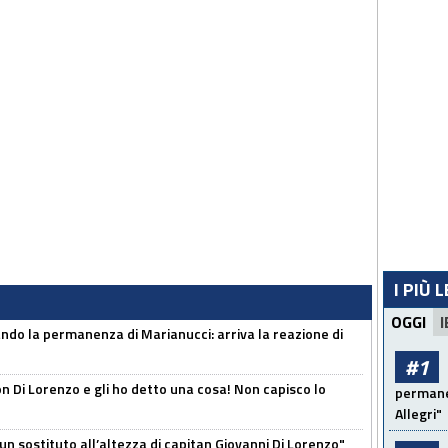
I PIÙ 
OGGI
I
cando la permanenza di Marianucci: arriva la reazione di
#1
n Di Lorenzo e gli ho detto una cosa! Non capisco lo
permanen
Allegri"
n sostituto all’altezza di capitan Giovanni Di Lorenzo"