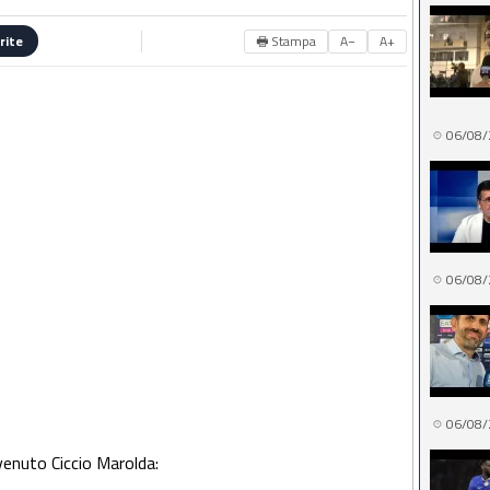
🖶 Stampa
A−
A+
rite
06/08/
06/08/
06/08/
venuto Ciccio Marolda: