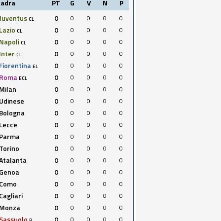
uadra
PT
G
V
N
P
Juventus
0
0
0
0
0
CL
Lazio
0
0
0
0
0
CL
Napoli
0
0
0
0
0
CL
Inter
0
0
0
0
0
CL
Fiorentina
0
0
0
0
0
EL
Roma
0
0
0
0
0
ECL
Milan
0
0
0
0
0
Udinese
0
0
0
0
0
Bologna
0
0
0
0
0
Lecce
0
0
0
0
0
Parma
0
0
0
0
0
Torino
0
0
0
0
0
Atalanta
0
0
0
0
0
Genoa
0
0
0
0
0
Como
0
0
0
0
0
Cagliari
0
0
0
0
0
Monza
0
0
0
0
0
Sassuolo
0
0
0
0
0
R