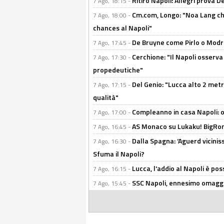
Ritiro Napoli: Allegri prova 
7 Ago, 18:15 -
Cm.com, Longo: "Noa Lang chiu
7 Ago, 18:00 -
chances al Napoli"
De Bruyne come Pirlo o Modric
7 Ago, 17:45 -
Cerchione: "Il Napoli osserv
7 Ago, 17:30 -
propedeutiche"
Del Genio: "Lucca alto 2 metri
7 Ago, 17:15 -
qualità"
Compleanno in casa Napoli: o
7 Ago, 17:00 -
AS Monaco su Lukaku! BigRom
7 Ago, 16:45 -
Dalla Spagna: ‘Aguerd viciniss
7 Ago, 16:30 -
Sfuma il Napoli?
Lucca, l'addio al Napoli è poss
7 Ago, 16:15 -
SSC Napoli, ennesimo omaggi
7 Ago, 15:45 -