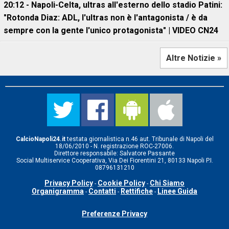
20:12 - Napoli-Celta, ultras all'esterno dello stadio Patini:
"Rotonda Diaz: ADL, l'ultras non è l'antagonista / è da
sempre con la gente l'unico protagonista" | VIDEO CN24
Altre Notizie »
CalcioNapoli24.it
testata giornalistica n.46 aut. Tribunale di Napoli del
18/06/2010 - N. registrazione ROC-27006.
Direttore responsabile: Salvatore Passante
Social Multiservice Cooperativa, Via Dei Fiorentini 21, 80133 Napoli P.I.
08796131210
Privacy Policy
Cookie Policy
Chi Siamo
-
-
Organigramma
Contatti
Rettifiche
Linee Guida
-
-
-
Preferenze Privacy