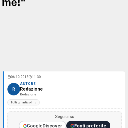
me!"
06.10.2018
11:30
AUTORE
Redazione
R
Redazione
Tutti gli articoli →
Seguici su
Google
Discover
Fonti preferite