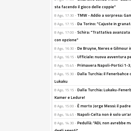
sta facendo il gioco delle coppie"
TMW - Addio a sorpresa: Gam
8 Ago, 17:30 -
Da Torino: "Cajuste in granata
8 Ago, 17:15 -
Schira: "Trattativa avanzata
8 Ago, 17:00 -
con opzione"
De Bruyne, Neres e Gilmour in
8 Ago, 16:30 -
Ufficiale: nuova avventura per
8 Ago, 16:15 -
Primavera Napoli-Portici 1-3,
8 Ago, 15:45 -
Dalla Turchia: il Fenerbahce 
8 Ago, 15:30 -
Lukaku
Dalla Turchia: Lukaku-Fenerba
8 Ago, 15:15 -
Kamer e Ledure!
È morto Jorge Messi: il padre
8 Ago, 15:00 -
Napoli-Celta non è solo un'am
8 Ago, 14:45 -
Pedullà: "ADL non avrebbe ma
8 Ago, 14:30 -
degli agenti"