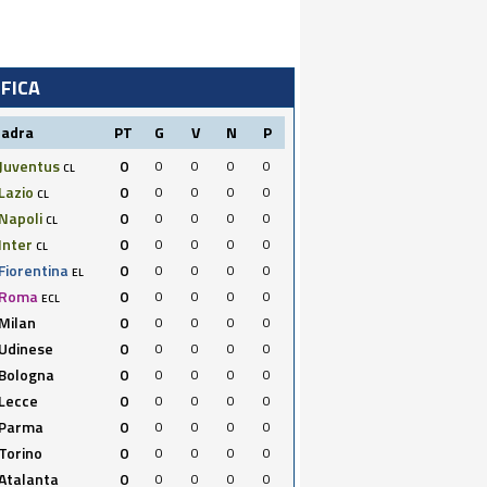
IFICA
uadra
PT
G
V
N
P
Juventus
0
0
0
0
0
CL
Lazio
0
0
0
0
0
CL
Napoli
0
0
0
0
0
CL
Inter
0
0
0
0
0
CL
Fiorentina
0
0
0
0
0
EL
Roma
0
0
0
0
0
ECL
Milan
0
0
0
0
0
Udinese
0
0
0
0
0
Bologna
0
0
0
0
0
Lecce
0
0
0
0
0
Parma
0
0
0
0
0
Torino
0
0
0
0
0
Atalanta
0
0
0
0
0