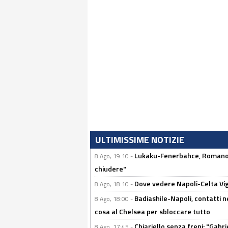
ULTIMISSIME NOTIZIE
Lukaku-Fenerbahce, Romano: 
8 Ago, 19:10 -
chiudere"
Dove vedere Napoli-Celta Vig
8 Ago, 18:10 -
Badiashile-Napoli, contatti n
8 Ago, 18:00 -
cosa al Chelsea per sbloccare tutto
Chiariello senza freni: "Gabri
8 Ago, 17:45 -