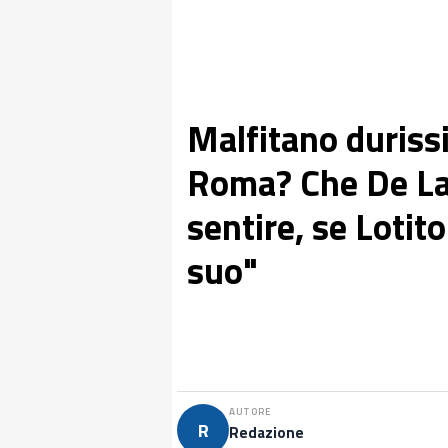
Malfitano duriss
Roma? Che De Lau
sentire, se Lotito
suo"
AUTORE
R
Redazione