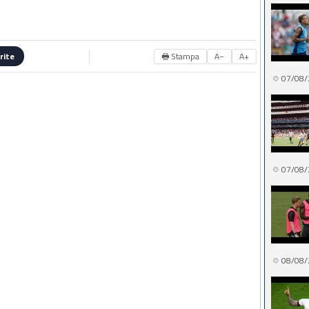
🖶 Stampa
A−
A+
rite
07/08/
07/08/
08/08/