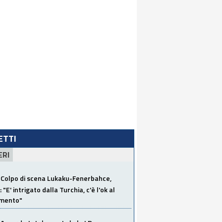
LETTI
ERI
Colpo di scena Lukaku-Fenerbahce,
"E' intrigato dalla Turchia, c'è l'ok al
imento"