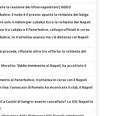
ate la reazione dei tifosi napoletani | VIDEO
ahce, il nodo è il prezzo: spunta la richiesta del belga
re solo 4 milioni per Lukaku! Ecco la richiesta del Napoli
a tra Lukaku e il Fenerbahce, colloqui ufficiali in corso
bahce, la trattativa avanza ma c'è distanza col Napoli
 procede, rifiutate altre tre offerte: la richiesta del
Moretto: "Addio imminente al Napoli, ha accettato il
mento al Fenerbahce, trattativa in corso con il Napoli
hia: l'avvocato di Romelu ha incontrato il club, il Napoli
 a Castel di Sangro: evento cancellato? La SSC Napoli lo
i
 allenatore della Primavera SSC Napoli: amichevole