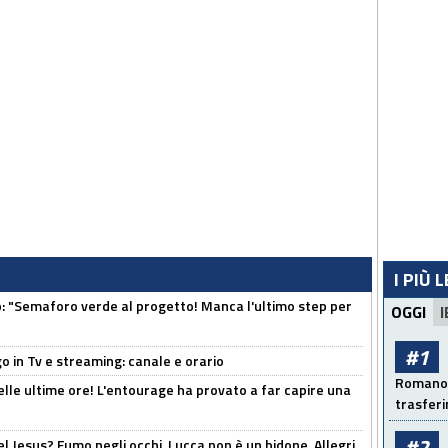
I PIÙ 
"Semaforo verde al progetto! Manca l'ultimo step per
OGGI
I
#1
o in Tv e streaming: canale e orario
Romano: 
elle ultime ore! L'entourage ha provato a far capire una
trasfer
#2
el Jesus? Fumo negli occhi. Lucca non è un bidone. Allegri