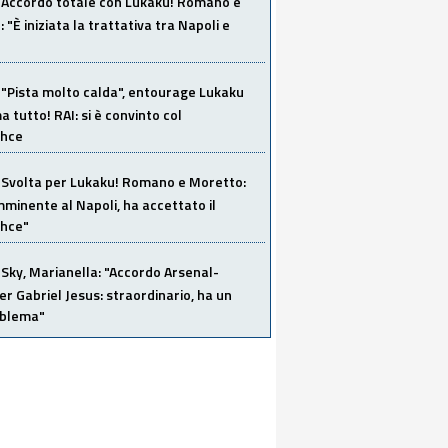
Accordo totale con Lukaku! Romano e
 "È iniziata la trattativa tra Napoli e
"Pista molto calda", entourage Lukaku
 tutto! RAI: si è convinto col
ahce
Svolta per Lukaku! Romano e Moretto:
mminente al Napoli, ha accettato il
hce"
Sky, Marianella: "Accordo Arsenal-
er Gabriel Jesus: straordinario, ha un
oblema"