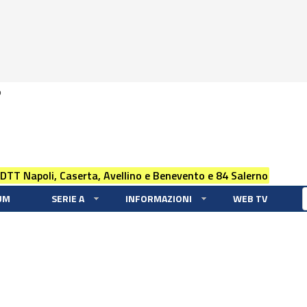
0
 DTT Napoli, Caserta, Avellino e Benevento e 84 Salerno
UM
SERIE A
INFORMAZIONI
WEB TV