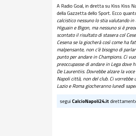
A Radio Goal, in diretta su Kiss Kiss 
della Gazzetta dello Sport. Ecco quant
calcistico nessuno lo stia valutando in 
Higuain e Bigon, ma nessuno si è preoc
scontato il risultato di stasera col Ces
Cesena se la giocherà così come ha fat
malpensante, non c’è bisogno di parlare
punto per andare in Champions. Ci vuol
preoccupasse di andare in Lega dove ha 
De Laurentiis. Dovrebbe alzare la voce e
Napoli città, non del club. Ci vorrebbe 
Lazio e Roma giocheranno lunedì sapendo
segui
CalcioNapoli24.it
direttament