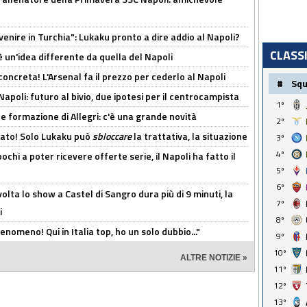
venire in Turchia": Lukaku pronto a dire addio al Napoli?
CLASS
'è un'idea differente da quella del Napoli
oncreta! L'Arsenal fa il prezzo per cederlo al Napoli
#
Sq
Napoli: futuro al bivio, due ipotesi per il centrocampista
1º
le formazione di Allegri: c'è una grande novità
2º
cato! Solo Lukaku può
sbloccare
la trattativa, la situazione
3º
4º
ochi a poter ricevere offerte serie, il Napoli ha fatto il
5º
6º
olta lo show a Castel di Sangro dura più di 9 minuti, la
7º
i
8º
enomeno! Qui in Italia top, ho un solo dubbio..."
9º
10º
ALTRE NOTIZIE »
11º
12º
13º