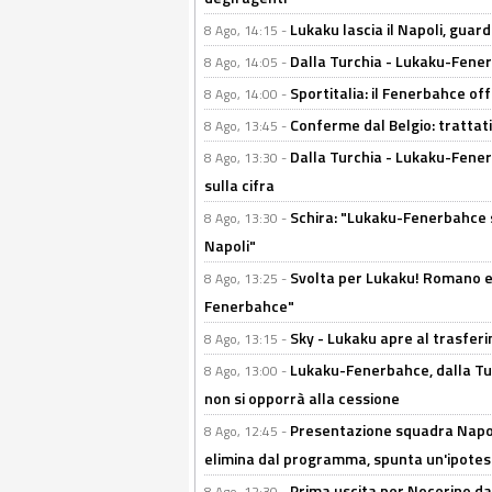
Lukaku lascia il Napoli, guard
8 Ago, 14:15 -
Dalla Turchia - Lukaku-Fenerb
8 Ago, 14:05 -
Sportitalia: il Fenerbahce off
8 Ago, 14:00 -
Conferme dal Belgio: trattativ
8 Ago, 13:45 -
Dalla Turchia - Lukaku-Fener
8 Ago, 13:30 -
sulla cifra
Schira: "Lukaku-Fenerbahce si
8 Ago, 13:30 -
Napoli"
Svolta per Lukaku! Romano e 
8 Ago, 13:25 -
Fenerbahce"
Sky - Lukaku apre al trasferi
8 Ago, 13:15 -
Lukaku-Fenerbahce, dalla Turc
8 Ago, 13:00 -
non si opporrà alla cessione
Presentazione squadra Napoli
8 Ago, 12:45 -
elimina dal programma, spunta un'ipotes
Prima uscita per Nocerino da
8 Ago, 12:30 -