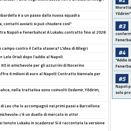
Moretto:
Yildirim"
bardella è a un passo dalla nuova squadra
, contatti avviati: si può chiudere così"
#3
 tra Napoli e Fenerbahce! A Lukaku contratto fino al 2028
conferma
Fenerb
 campo contro il Celta stasera? L'idea di Allegri
#4
 Lele Oriali dopo l'addio al Napoli
"Addio i
 KO in amichevole per gli azzurrini di Nocerino
Fenerba
offre 6 milioni di euro al Napoli! Contratto biennale per
#5
Napoli p
hce, nella trattativa sono coinvolti Ozdemir, Yildirim,
solo pr
 di Leo che lo accompagnò nei primi passi a Barcellona
ichevole: c'è un duello di mercato in atto!
i tenuto Lukaku in scadenza! Si è raccontata la versione