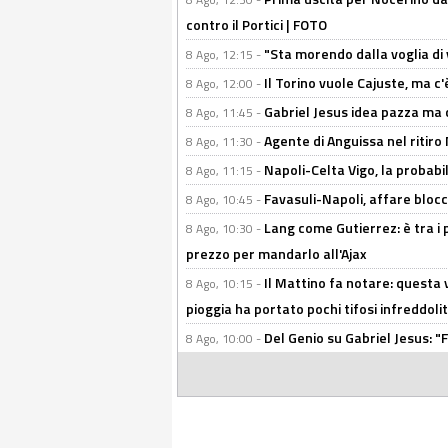
contro il Portici | FOTO
"Sta morendo dalla voglia di 
8 Ago, 12:15 -
Il Torino vuole Cajuste, ma c
8 Ago, 12:00 -
Gabriel Jesus idea pazza ma c
8 Ago, 11:45 -
Agente di Anguissa nel ritiro 
8 Ago, 11:30 -
Napoli-Celta Vigo, la probabi
8 Ago, 11:15 -
Favasuli-Napoli, affare bloc
8 Ago, 10:45 -
Lang come Gutierrez: è tra i p
8 Ago, 10:30 -
prezzo per mandarlo all'Ajax
Il Mattino fa notare: questa v
8 Ago, 10:15 -
pioggia ha portato pochi tifosi infreddolit
Del Genio su Gabriel Jesus: "F
8 Ago, 10:00 -