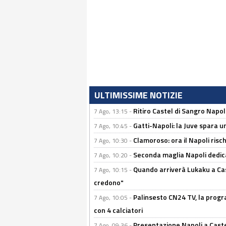
ULTIMISSIME NOTIZIE
Ritiro Castel di Sangro Napoli
7 Ago, 13:15 -
Gatti-Napoli: la Juve spara 
7 Ago, 10:45 -
Clamoroso: ora il Napoli risch
7 Ago, 10:30 -
Seconda maglia Napoli dedica
7 Ago, 10:20 -
Quando arriverà Lukaku a Cast
7 Ago, 10:15 -
credono"
Palinsesto CN24 TV, la progr
7 Ago, 10:05 -
con 4 calciatori
Presentazione Napoli a Castel
7 Ago, 09:36 -