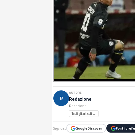
AUTORE
R
Redazione
Redazione
Tutti gli articoli →
Google
Discover
Fonti prefe
Seguici su