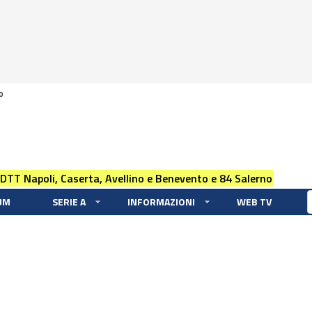
0
 DTT Napoli, Caserta, Avellino e Benevento e 84 Salerno
UM
SERIE A
INFORMAZIONI
WEB TV