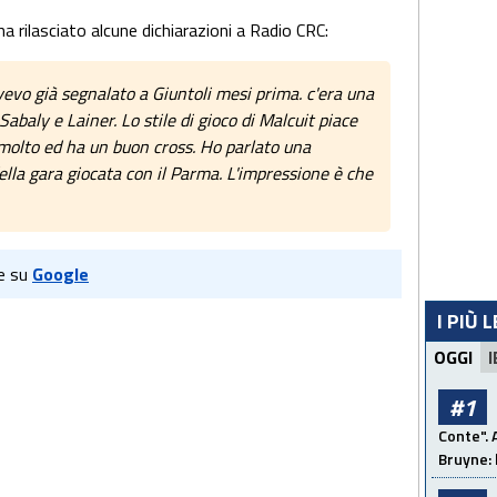
ha rilasciato alcune dichiarazioni a Radio CRC:
avevo già segnalato a Giuntoli mesi prima. c'era una
Sabaly e Lainer. Lo stile di gioco di Malcuit piace
molto ed ha un buon cross. Ho parlato una
ella gara giocata con il Parma. L'impressione è che
e su
Google
I PIÙ 
OGGI
I
#1
Conte". 
Bruyne: 