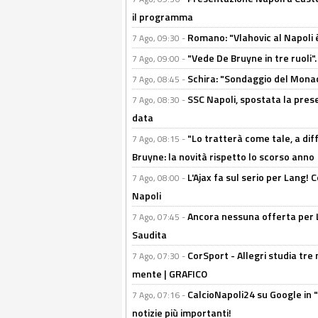
il programma
Romano: "Vlahovic al Napoli 
7 Ago, 09:30 -
"Vede De Bruyne in tre ruoli".
7 Ago, 09:00 -
Schira: "Sondaggio del Monac
7 Ago, 08:45 -
SSC Napoli, spostata la pres
7 Ago, 08:30 -
data
"Lo tratterà come tale, a dif
7 Ago, 08:15 -
Bruyne: la novità rispetto lo scorso anno
L'Ajax fa sul serio per Lang! C
7 Ago, 08:00 -
Napoli
Ancora nessuna offerta per Lu
7 Ago, 07:45 -
Saudita
CorSport - Allegri studia tre 
7 Ago, 07:30 -
mente | GRAFICO
CalcioNapoli24 su Google in "
7 Ago, 07:16 -
notizie più importanti!