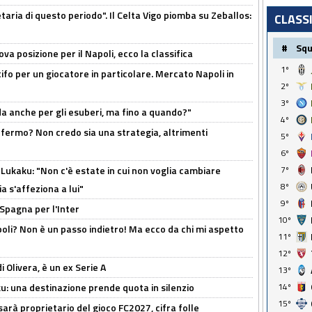
taria di questo periodo". Il Celta Vigo piomba su Zeballos:
CLASS
#
Sq
a posizione per il Napoli, ecco la classifica
1º
tifo per un giocatore in particolare. Mercato Napoli in
2º
3º
rda anche per gli esuberi, ma fino a quando?"
4º
 fermo? Non credo sia una strategia, altrimenti
5º
6º
Lukaku: "Non c'è estate in cui non voglia cambiare
7º
8º
a s'affeziona a lui"
9º
 Spagna per l'Inter
10º
poli? Non è un passo indietro! Ma ecco da chi mi aspetto
11º
12º
i Olivera, è un ex Serie A
13º
ku: una destinazione prende quota in silenzio
14º
15º
sarà proprietario del gioco FC2027, cifra folle