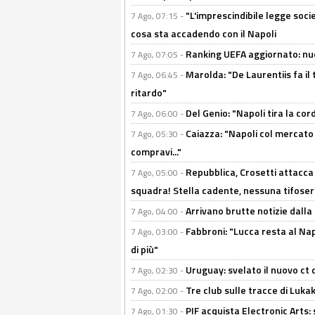
"L'imprescindibile legge socie
7 Ago, 07:15 -
cosa sta accadendo con il Napoli
Ranking UEFA aggiornato: nuov
7 Ago, 07:05 -
Marolda: "De Laurentiis fa il 
7 Ago, 06:45 -
ritardo"
Del Genio: "Napoli tira la co
7 Ago, 06:00 -
Caiazza: "Napoli col mercato
7 Ago, 05:30 -
compravi..."
Repubblica, Crosetti attacca 
7 Ago, 05:00 -
squadra! Stella cadente, nessuna tifoseri
Arrivano brutte notizie dalla
7 Ago, 04:00 -
Fabbroni: "Lucca resta al Na
7 Ago, 03:00 -
di più"
Uruguay: svelato il nuovo ct d
7 Ago, 02:30 -
Tre club sulle tracce di Luka
7 Ago, 02:00 -
PIF acquista Electronic Arts: 
7 Ago, 01:30 -