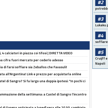
#2
potrebbe
#3
Lukaku p
#4
soffiare
#5
, 4 calciatori in piazza coi tifosi | DIRETTA VIDEO
Cruijff e
una cifra fuori mercato per cederlo adesso
Napoli
ia di farsi soffiare sia Zeballos che Favasuli!
ta all'Argentina! Link e prezzo per acquistarla online
el di Sangro? Si fa largo una doppia ipotesi: "In pochi ci
ammazione della settimana: a Castel di Sangro l'incontro
 di Sangro anticipata a lunedì sera alle 20.30, cambiato