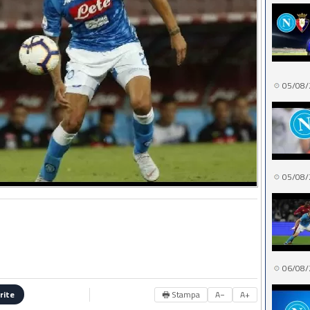
05/08/
05/08/
06/08/
🖶 Stampa
A−
A+
rite