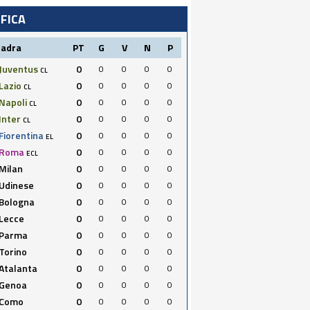
IFICA
uadra
PT
G
V
N
P
Juventus
0
0
0
0
0
CL
Lazio
0
0
0
0
0
CL
Napoli
0
0
0
0
0
CL
Inter
0
0
0
0
0
CL
Fiorentina
0
0
0
0
0
EL
Roma
0
0
0
0
0
ECL
Milan
0
0
0
0
0
Udinese
0
0
0
0
0
Bologna
0
0
0
0
0
Lecce
0
0
0
0
0
Parma
0
0
0
0
0
Torino
0
0
0
0
0
Atalanta
0
0
0
0
0
Genoa
0
0
0
0
0
Como
0
0
0
0
0