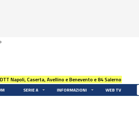
0
 DTT Napoli, Caserta, Avellino e Benevento e 84 Salerno
UM
SERIE A
INFORMAZIONI
WEB TV