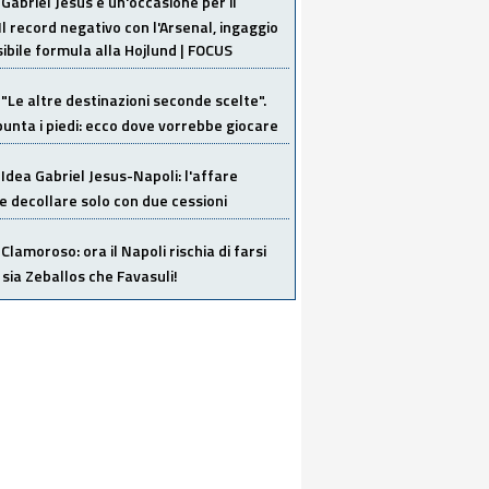
Gabriel Jesus è un'occasione per il
Il record negativo con l'Arsenal, ingaggio
sibile formula alla Hojlund | FOCUS
"Le altre destinazioni seconde scelte".
unta i piedi: ecco dove vorrebbe giocare
Idea Gabriel Jesus-Napoli: l'affare
 decollare solo con due cessioni
Clamoroso: ora il Napoli rischia di farsi
 sia Zeballos che Favasuli!