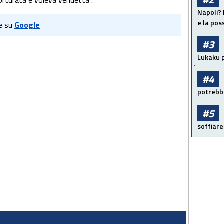
torturata e voleva vendetta".
Napoli? 
e la pos
e su
Google
#3
Lukaku p
#4
potrebbe
#5
soffiare