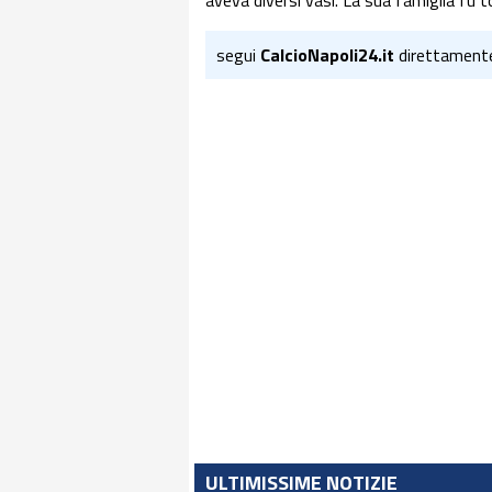
aveva diversi vasi. La sua famiglia fu 
segui
CalcioNapoli24.it
direttament
ULTIMISSIME NOTIZIE