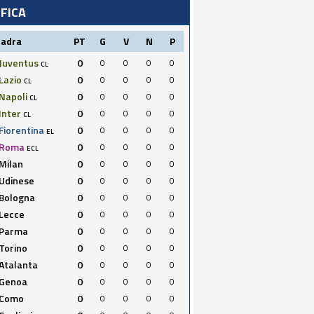
IFICA
uadra
PT
G
V
N
P
Juventus
0
0
0
0
0
CL
Lazio
0
0
0
0
0
CL
Napoli
0
0
0
0
0
CL
Inter
0
0
0
0
0
CL
Fiorentina
0
0
0
0
0
EL
Roma
0
0
0
0
0
ECL
Milan
0
0
0
0
0
Udinese
0
0
0
0
0
Bologna
0
0
0
0
0
Lecce
0
0
0
0
0
Parma
0
0
0
0
0
Torino
0
0
0
0
0
Atalanta
0
0
0
0
0
Genoa
0
0
0
0
0
Como
0
0
0
0
0