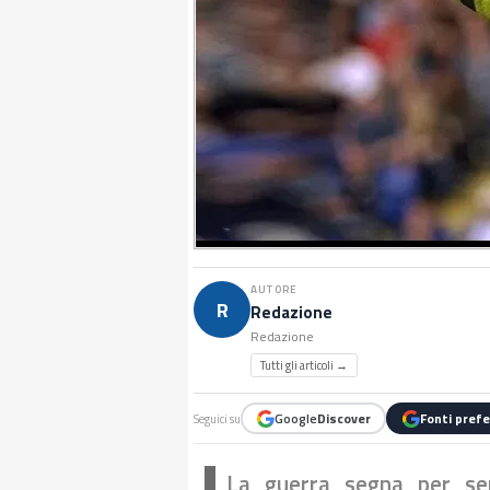
AUTORE
R
Redazione
Redazione
Tutti gli articoli →
Google
Discover
Fonti prefe
Seguici su
La guerra segna per se