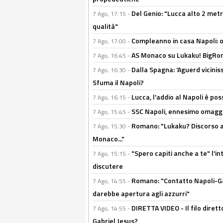
Del Genio: "Lucca alto 2 metri
7 Ago, 17:15 -
qualità"
Compleanno in casa Napoli: o
7 Ago, 17:00 -
AS Monaco su Lukaku! BigRom
7 Ago, 16:45 -
Dalla Spagna: ‘Aguerd viciniss
7 Ago, 16:30 -
Sfuma il Napoli?
Lucca, l'addio al Napoli è poss
7 Ago, 16:15 -
SSC Napoli, ennesimo omaggi
7 Ago, 15:45 -
Romano: "Lukaku? Discorso ap
7 Ago, 15:30 -
Monaco..."
"Spero capiti anche a te" l'i
7 Ago, 15:15 -
discutere
Romano: "Contatto Napoli-Gabr
7 Ago, 14:55 -
darebbe apertura agli azzurri"
DIRETTA VIDEO - Il filo dirett
7 Ago, 14:55 -
Gabriel Jesus?