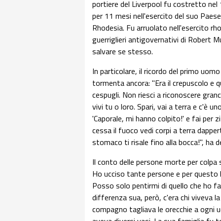
portiere del Liverpool fu costretto nel
per 11 mesi nell'esercito del suo Paese 
Rhodesia. Fu arruolato nell'esercito r
guerriglieri antigovernativi di Robert 
salvare se stesso.
In particolare, il ricordo del primo uom
tormenta ancora: "Era il crepuscolo e qu
cespugli. Non riesci a riconoscere granch
vivi tu o loro. Spari, vai a terra e c'è un
'Caporale, mi hanno colpito!' e fai per zi
cessa il fuoco vedi corpi a terra dapper
stomaco ti risale fino alla bocca!", ha 
Il conto delle persone morte per colpa 
Ho ucciso tante persone e per questo h
Posso solo pentirmi di quello che ho f
differenza sua, però, c'era chi viveva 
compagno tagliava le orecchie a ogni 