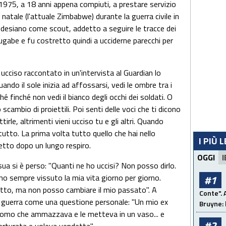
 1975, a 18 anni appena compiuti, a prestare servizio
natale (l'attuale Zimbabwe) durante la guerra civile in
hodesiano come scout, addetto a seguire le tracce dei
Mugabe e fu costretto quindi a ucciderne parecchi per
o ucciso raccontato in un'intervista al Guardian lo
ando il sole inizia ad affossarsi, vedi le ombre tra i
é finché non vedi il bianco degli occhi dei soldati. O
o scambio di proiettili. Poi senti delle voci che ti dicono
ttirle, altrimenti vieni ucciso tu e gli altri. Quando
tutto. La prima volta tutto quello che hai nello
I PIÙ 
detto dopo un lungo respiro.
OGGI
I
sua si è perso: "Quanti ne ho uccisi? Non posso dirlo.
o sempre vissuto la mia vita giorno per giorno.
#1
atto, ma non posso cambiare il mio passato". A
Conte". 
la guerra come una questione personale: "Un mio ex
Bruyne: 
uomo che ammazzava e le metteva in un vaso... e
#2