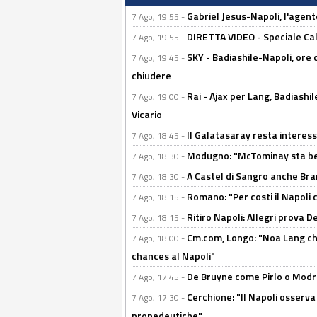
Gabriel Jesus-Napoli, l'agente:
7 Ago, 19:55 -
DIRETTA VIDEO - Speciale Cal
7 Ago, 19:55 -
SKY - Badiashile-Napoli, ore 
7 Ago, 19:45 -
chiudere
Rai - Ajax per Lang, Badiashil
7 Ago, 19:00 -
Vicario
Il Galatasaray resta interes
7 Ago, 18:45 -
Modugno: "McTominay sta ben
7 Ago, 18:30 -
A Castel di Sangro anche Bran
7 Ago, 18:30 -
Romano: "Per costi il Napoli 
7 Ago, 18:15 -
Ritiro Napoli: Allegri prova 
7 Ago, 18:15 -
Cm.com, Longo: "Noa Lang chiu
7 Ago, 18:00 -
chances al Napoli"
De Bruyne come Pirlo o Modric
7 Ago, 17:45 -
Cerchione: "Il Napoli osserv
7 Ago, 17:30 -
propedeutiche"