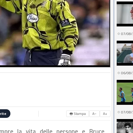
07/08/
06/08/
07/08/
🖶 Stampa
A−
A+
rite
mpre la vita delle persone e Bruce