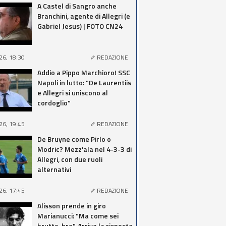
A Castel di Sangro anche
Branchini, agente di Allegri (e
Gabriel Jesus) | FOTO CN24
26, 18:30
REDAZIONE
Addio a Pippo Marchioro! SSC
Napoli in lutto: "De Laurentiis
e Allegri si uniscono al
cordoglio"
26, 19:45
REDAZIONE
De Bruyne come Pirlo o
Modric? Mezz'ala nel 4-3-3 di
Allegri, con due ruoli
alternativi
26, 17:45
REDAZIONE
Alisson prende in giro
Marianucci: "Ma come sei
brutto, bro". Arriva la risposta