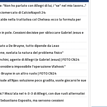
 "Non ho parlato con Allegri di lui, i "se" nel mio lavoro..."
ciomercato di CalcioNapoli 24:
calde nella trattativa col Chelsea: ecco la formula per
e in pole. Cessioni decisive per sbloccare Gabriel Jesus e
sato a De Bruyne, tutto dipende da Leao
e, svelata la natura del problema fisico"
chini, agente di Allegri (e Gabriel Jesus) | FOTO CN24
considera impossibile l'operazione Vlahovic"
De Bruyne in un altro ruolo | FOTO CN24
de all'Ajax: soluzione poco gradita, vuole giocarsi le sue
? Mezz'ala nel 4-3-3 di Allegri, con due ruoli alternativi
a Sebastiano Esposito, ma servono cessioni