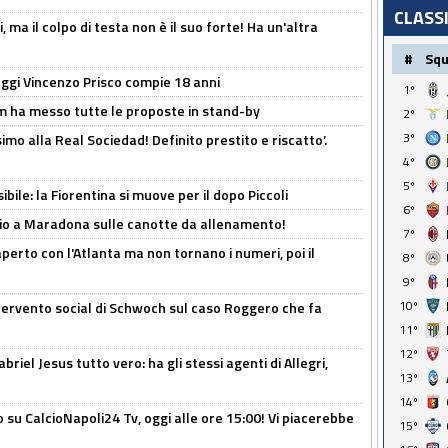
CLASS
, ma il colpo di testa non è il suo forte! Ha un'altra
#
Sq
ggi Vincenzo Prisco compie 18 anni
1º
 ha messo tutte le proposte in stand-by
2º
3º
imo alla Real Sociedad! Definito prestito e riscatto’.
4º
5º
ibile: la Fiorentina si muove per il dopo Piccoli
6º
o a Maradona sulle canotte da allenamento!
7º
erto con l'Atlanta ma non tornano i numeri, poi il
8º
9º
10º
ntervento social di Schwoch sul caso Roggero che fa
11º
12º
iel Jesus tutto vero: ha gli stessi agenti di Allegri,
13º
14º
o su CalcioNapoli24 Tv, oggi alle ore 15:00! Vi piacerebbe
15º