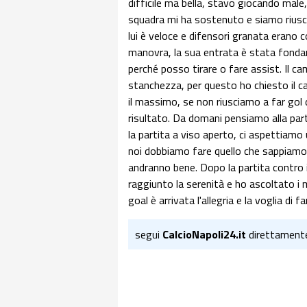
difficile ma bella, stavo giocando male,
squadra mi ha sostenuto e siamo riuscit
lui è veloce e difensori granata erano co
manovra, la sua entrata è stata fonda
perché posso tirare o fare assist. Il c
stanchezza, per questo ho chiesto il c
il massimo, se non riusciamo a far gol d
risultato. Da domani pensiamo alla part
la partita a viso aperto, ci aspettiam
noi dobbiamo fare quello che sappiamo. 
andranno bene. Dopo la partita contro 
raggiunto la serenità e ho ascoltato i 
goal è arrivata l'allegria e la voglia di 
segui
CalcioNapoli24.it
direttament