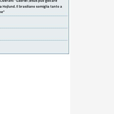
Liverani: "Gabriel Jesus può giocare
a Hojlund. Il brasiliano somiglia tanto a
ne"