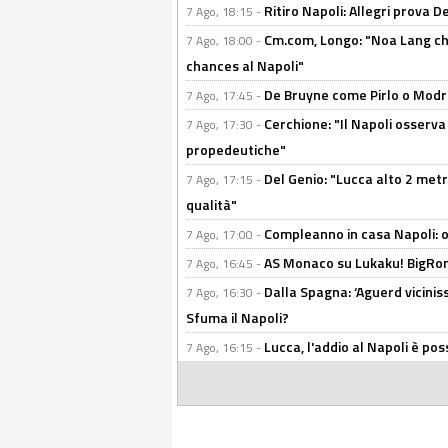
Ritiro Napoli: Allegri prova 
7 Ago, 18:15 -
Cm.com, Longo: "Noa Lang chiu
7 Ago, 18:00 -
chances al Napoli"
De Bruyne come Pirlo o Modric
7 Ago, 17:45 -
Cerchione: "Il Napoli osserv
7 Ago, 17:30 -
propedeutiche"
Del Genio: "Lucca alto 2 metri
7 Ago, 17:15 -
qualità"
Compleanno in casa Napoli: o
7 Ago, 17:00 -
AS Monaco su Lukaku! BigRom
7 Ago, 16:45 -
Dalla Spagna: ‘Aguerd viciniss
7 Ago, 16:30 -
Sfuma il Napoli?
Lucca, l'addio al Napoli è poss
7 Ago, 16:15 -