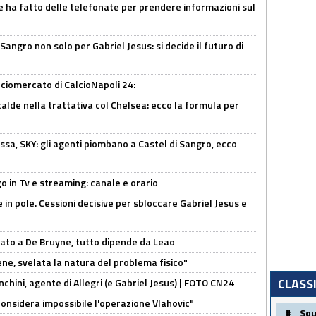
e ha fatto delle telefonate per prendere informazioni sul
 Sangro non solo per Gabriel Jesus: si decide il futuro di
ciomercato di CalcioNapoli 24:
calde nella trattativa col Chelsea: ecco la formula per
ssa, SKY: gli agenti piombano a Castel di Sangro, ecco
o in Tv e streaming: canale e orario
e in pole. Cessioni decisive per sbloccare Gabriel Jesus e
sato a De Bruyne, tutto dipende da Leao
e, svelata la natura del problema fisico"
CLASS
chini, agente di Allegri (e Gabriel Jesus) | FOTO CN24
considera impossibile l'operazione Vlahovic"
#
Sq