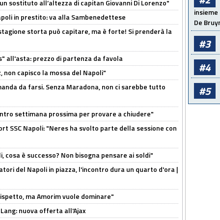
n sostituto all’altezza di capitan Giovanni Di Lorenzo"
insieme 
Napoli in prestito: va alla Sambenedettese
De Bruy
stagione storta può capitare, ma è forte! Si prenderà la
#3
s" all'asta: prezzo di partenza da favola
#4
, non capisco la mossa del Napoli"
omanda da farsi. Senza Maradona, non ci sarebbe tutto
#5
contro settimana prossima per provare a chiudere"
port SSC Napoli: "Neres ha svolto parte della sessione con
li, cosa è successo? Non bisogna pensare ai soldi"
atori del Napoli in piazza, l'incontro dura un quarto d'ora |
o rispetto, ma Amorim vuole dominare"
 Lang: nuova offerta all'Ajax