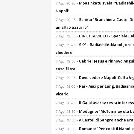
Mpasinkatu svela: "Badiashil
7 Ago, 20:20 -
Napoli"
Schira: "Branchini a Castel Di
7 Ago, 20:15 -
un altro azzurro"
DIRETTA VIDEO - Speciale Cal
7 Ago, 19:55 -
SKY - Badiashile-Napoli, ore 
7 Ago, 19:45 -
chiudere
Gabriel Jesus e rinnovo Angui
7 Ago, 19:30 -
cosa filtra
Dove vedere Napoli-Celta Vig
7 Ago, 19:15 -
Rai - Ajax per Lang, Badiashil
7 Ago, 19:00 -
Vicario
Il Galatasaray resta interes
7 Ago, 18:45 -
Modugno: "McTominay sta ben
7 Ago, 18:30 -
A Castel di Sangro anche Bran
7 Ago, 18:30 -
Romano: "Per costi il Napoli 
7 Ago, 18:15 -