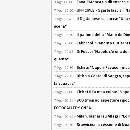
Fava: "Manca un difensore e u
8 Ago, 00:00 -
UFFICIALE - Sgarbi lascia il 
7 Ago, 23:50 -
Il Dg Udinese su Lucca: "Una 
7 Ago, 23:45 -
scena"
Il pallone della "Mano de Dio
7 Ago, 23:30 -
Fabbroni: "Venduto Gutierrez
7 Ago, 23:00 -
Di Fusco: "Napoli, c'è una d
7 Ago, 22:45 -
questo"
Schira: "Napoli-Favasuli, in
7 Ago, 22:30 -
Ritiro a Castel di Sangro, re
7 Ago, 22:15 -
la squadra"
Ciciretti fa mea culpa: "Napo
7 Ago, 21:00 -
300 tifosi ad aspettare i gioc
7 Ago, 20:54 -
FOTOGALLERY CN24
Milan, Jashari su Allegri: "L
7 Ago, 20:45 -
Si avvicina la cessione di Noa
7 Ago, 20:30 -