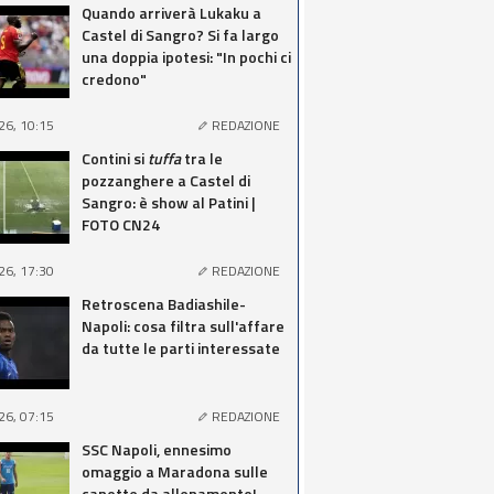
Quando arriverà Lukaku a
Castel di Sangro? Si fa largo
una doppia ipotesi: "In pochi ci
credono"
26, 10:15
REDAZIONE
Contini si
tuffa
tra le
pozzanghere a Castel di
Sangro: è show al Patini |
FOTO CN24
26, 17:30
REDAZIONE
Retroscena Badiashile-
Napoli: cosa filtra sull'affare
da tutte le parti interessate
26, 07:15
REDAZIONE
SSC Napoli, ennesimo
omaggio a Maradona sulle
canotte da allenamento!