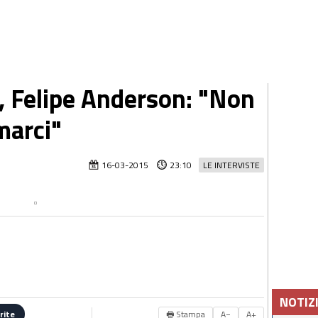
o, Felipe Anderson: "Non
marci"
16-03-2015
23:10
LE INTERVISTE
NOTIZ
🖶 Stampa
A−
A+
rite