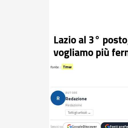
Lazio al 3° post
vogliamo più fer
Tmw
fonte :
AUTORE
R
Redazione
Redazione
Tutti gli articoli →
Google
Discover
Fonti prefe
Seguici su