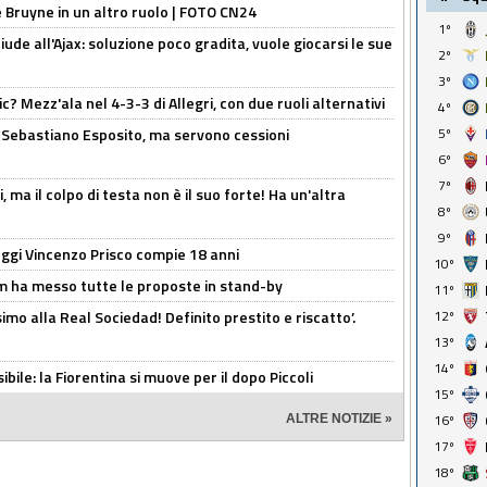
De Bruyne in un altro ruolo | FOTO CN24
1º
de all'Ajax: soluzione poco gradita, vuole giocarsi le sue
2º
3º
? Mezz'ala nel 4-3-3 di Allegri, con due ruoli alternativi
4º
a Sebastiano Esposito, ma servono cessioni
5º
6º
7º
, ma il colpo di testa non è il suo forte! Ha un'altra
8º
9º
ggi Vincenzo Prisco compie 18 anni
10º
 ha messo tutte le proposte in stand-by
11º
imo alla Real Sociedad! Definito prestito e riscatto’.
12º
13º
14º
ibile: la Fiorentina si muove per il dopo Piccoli
15º
16º
ALTRE NOTIZIE »
17º
18º