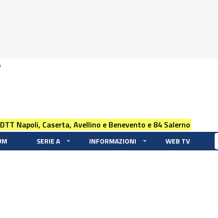
0
 DTT Napoli, Caserta, Avellino e Benevento e 84 Salerno
UM
SERIE A
INFORMAZIONI
WEB TV