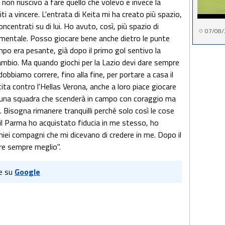
 non riuscivo a fare quello che volevo e invece la
i a vincere. L'entrata di Keita mi ha creato più spazio,
ncentrati su di lui. Ho avuto, così, più spazio di
07/08/
mentale. Posso giocare bene anche dietro le punte
ampo era pesante, già dopo il primo gol sentivo la
ambio. Ma quando giochi per la Lazio devi dare sempre
obbiamo correre, fino alla fine, per portare a casa il
ita contro l'Hellas Verona, anche a loro piace giocare
o una squadra che scenderà in campo con coraggio ma
Bisogna rimanere tranquilli perché solo così le cose
il Parma ho acquistato fiducia in me stesso, ho
miei compagni che mi dicevano di credere in me. Dopo il
fare sempre meglio".
e su
Google