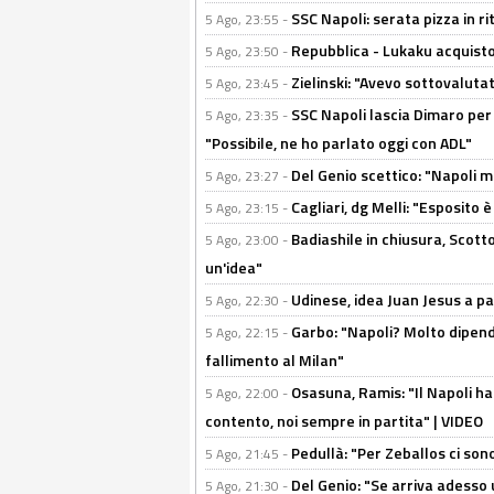
SSC Napoli: serata pizza in ri
5 Ago, 23:55 -
Repubblica - Lukaku acquisto
5 Ago, 23:50 -
Zielinski: "Avevo sottovaluta
5 Ago, 23:45 -
SSC Napoli lascia Dimaro per 
5 Ago, 23:35 -
"Possibile, ne ho parlato oggi con ADL"
Del Genio scettico: "Napoli m
5 Ago, 23:27 -
Cagliari, dg Melli: "Esposito
5 Ago, 23:15 -
Badiashile in chiusura, Scotto
5 Ago, 23:00 -
un'idea"
Udinese, idea Juan Jesus a p
5 Ago, 22:30 -
Garbo: "Napoli? Molto dipender
5 Ago, 22:15 -
fallimento al Milan"
Osasuna, Ramis: "Il Napoli ha
5 Ago, 22:00 -
contento, noi sempre in partita" | VIDEO
Pedullà: "Per Zeballos ci son
5 Ago, 21:45 -
Del Genio: "Se arriva adesso 
5 Ago, 21:30 -