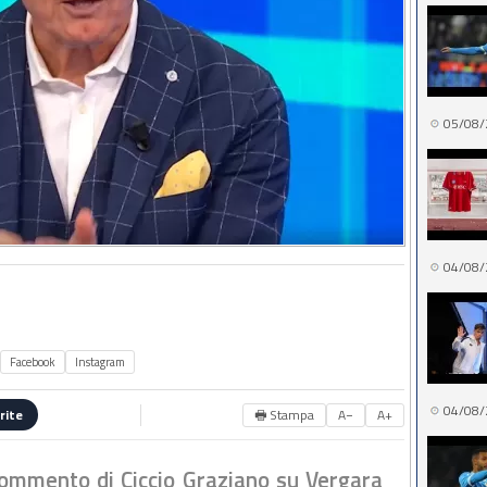
05/08/
04/08/
Facebook
Instagram
04/08/
🖶 Stampa
A−
A+
rite
 commento di Ciccio Graziano su Vergara