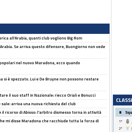
erica all'Arabia, quanti club vogliono Big Rom
 Arabia. Se arriva questo difensore, Buongiorno non vede
 popolari nel nuovo Maradona, ecco quando
a si è spezzato. Lui e De Bruyne non possono restare
re il suo staff in Nazionale: riecco Oriali e Bonucci
CLASS
 sale: arriva una nuova richiesta del club
#
Sq
il ricorso di Abisso: l'arbitro dismesso torna in attività
 che mi disse Maradona che racchiude tutta la forza di
1º
2º