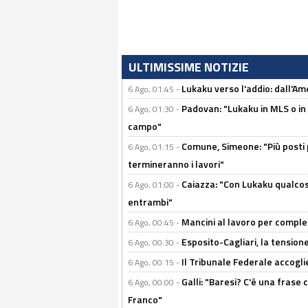
ULTIMISSIME NOTIZIE
Lukaku verso l'addio: dall'Am
6 Ago, 01:45 -
Padovan: "Lukaku in MLS o in
6 Ago, 01:30 -
campo"
Comune, Simeone: "Più posti
6 Ago, 01:15 -
termineranno i lavori"
Caiazza: "Con Lukaku qualcos
6 Ago, 01:00 -
entrambi"
Mancini al lavoro per completa
6 Ago, 00:45 -
Esposito-Cagliari, la tensione
6 Ago, 00:30 -
Il Tribunale Federale accoglie 
6 Ago, 00:15 -
Galli: "Baresi? C'è una frase
6 Ago, 00:00 -
Franco"