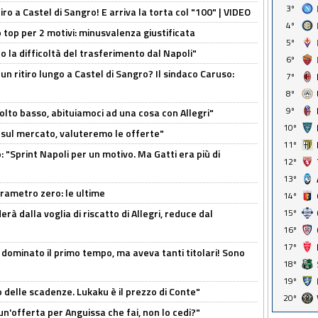
3º
tiro a Castel di Sangro! E arriva la torta col "100" | VIDEO
4º
 top per 2 motivi: minusvalenza giustificata
5º
to la difficoltà del trasferimento dal Napoli"
6º
un ritiro lungo a Castel di Sangro? Il sindaco Caruso:
7º
8º
9º
olto basso, abituiamoci ad una cosa con Allegri"
10º
 è sul mercato, valuteremo le offerte"
11º
: "Sprint Napoli per un motivo. Ma Gatti era più di
12º
13º
arametro zero: le ultime
14º
15º
à dalla voglia di riscatto di Allegri, reduce dal
16º
17º
 dominato il primo tempo, ma aveva tanti titolari! Sono
18º
19º
o delle scadenze. Lukaku è il prezzo di Conte"
20º
un'offerta per Anguissa che fai, non lo cedi?"