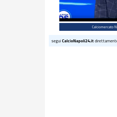
Calciomercato N
segui
CalcioNapoli24.it
direttament