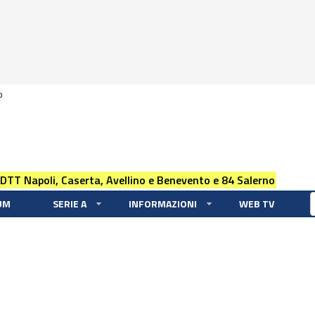
0
 DTT Napoli, Caserta, Avellino e Benevento e 84 Salerno
UM
SERIE A
INFORMAZIONI
WEB TV