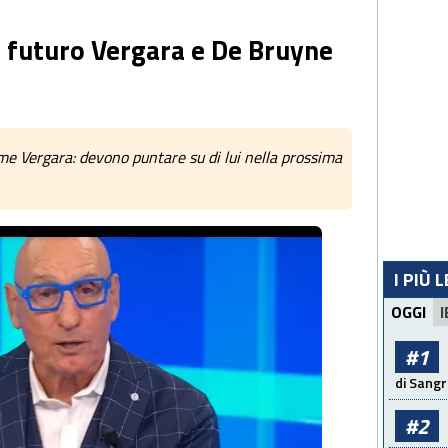
 futuro Vergara e De Bruyne
me Vergara: devono puntare su di lui nella prossima
I PIÙ 
OGGI
I
#1
di Sangr
#2