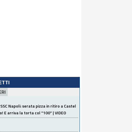
LETTI
ERI
SSC Napoli: serata pizza in ritiro a Castel
o! E arriva la torta col "100" | VIDEO