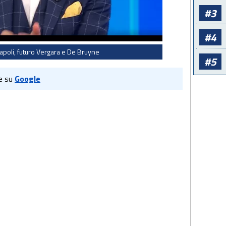
#3
#4
apoli, futuro Vergara e De Bruyne
#5
e su
Google