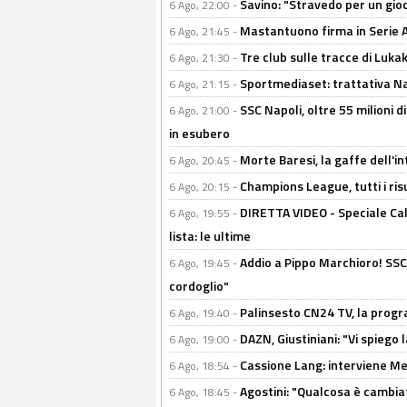
Savino: "Stravedo per un gio
6 Ago, 22:00 -
Mastantuono firma in Serie A, 
6 Ago, 21:45 -
Tre club sulle tracce di Luka
6 Ago, 21:30 -
Sportmediaset: trattativa Nap
6 Ago, 21:15 -
SSC Napoli, oltre 55 milioni d
6 Ago, 21:00 -
in esubero
Morte Baresi, la gaffe dell'i
6 Ago, 20:45 -
Champions League, tutti i ris
6 Ago, 20:15 -
DIRETTA VIDEO - Speciale Cal
6 Ago, 19:55 -
lista: le ultime
Addio a Pippo Marchioro! SSC N
6 Ago, 19:45 -
cordoglio"
Palinsesto CN24 TV, la prog
6 Ago, 19:40 -
DAZN, Giustiniani: "Vi spiego 
6 Ago, 19:00 -
Cassione Lang: interviene Me
6 Ago, 18:54 -
Agostini: "Qualcosa è cambiat
6 Ago, 18:45 -