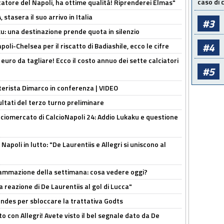
caso di
catore del Napoli, ha ottime qualità! Riprenderei Elmas"
stasera il suo arrivo in Italia
#3
ku: una destinazione prende quota in silenzio
#4
oli-Chelsea per il riscatto di Badiashile, ecco le cifre
i euro da tagliare! Ecco il costo annuo dei sette calciatori
#5
nterista Dimarco in conferenza | VIDEO
ultati del terzo turno preliminare
ciomercato di CalcioNapoli 24: Addio Lukaku e questione
apoli in lutto: "De Laurentiis e Allegri si uniscono al
rammazione della settimana: cosa vedere oggi?
la reazione di De Laurentiis al gol di Lucca"
ndes per sbloccare la trattativa Godts
o con Allegri! Avete visto il bel segnale dato da De