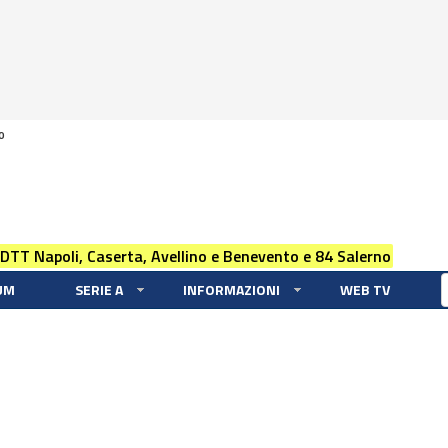
0
 DTT Napoli, Caserta, Avellino e Benevento e 84 Salerno
UM
SERIE A
INFORMAZIONI
WEB TV