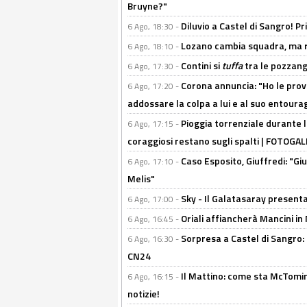
Bruyne?"
Diluvio a Castel di Sangro! P
6 Ago, 18:30 -
Lozano cambia squadra, ma re
6 Ago, 18:10 -
Contini si
tuffa
tra le pozzang
6 Ago, 17:30 -
Corona annuncia: "Ho le prove
6 Ago, 17:20 -
addossare la colpa a lui e al suo entoura
Pioggia torrenziale durante l
6 Ago, 17:15 -
coraggiosi restano sugli spalti | FOTOG
Caso Esposito, Giuffredi: "Giu
6 Ago, 17:10 -
Melis"
Sky - Il Galatasaray presenta
6 Ago, 17:00 -
Oriali affiancherà Mancini in 
6 Ago, 16:45 -
Sorpresa a Castel di Sangro:
6 Ago, 16:30 -
CN24
Il Mattino: come sta McTomi
6 Ago, 16:15 -
notizie!