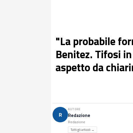
"La probabile for
Benitez. Tifosi in
aspetto da chiari
AUTORE
R
Redazione
Redazione
Tutti gli articoli →