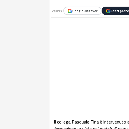
Google
Discover
Fonti prefe
Seguici su
Il collega Pasquale Tina è intervenuto 
formazione in vista del match di domani