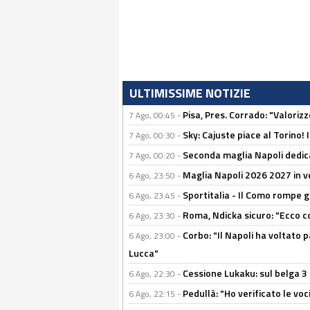
ULTIMISSIME NOTIZIE
Pisa, Pres. Corrado: "Valoriz
7 Ago, 00:45 -
Sky: Cajuste piace al Torino!
7 Ago, 00:30 -
Seconda maglia Napoli dedica
7 Ago, 00:20 -
Maglia Napoli 2026 2027 in ve
6 Ago, 23:50 -
Sportitalia - Il Como rompe g
6 Ago, 23:45 -
Roma, Ndicka sicuro: "Ecco c
6 Ago, 23:30 -
Corbo: "Il Napoli ha voltato 
6 Ago, 23:00 -
Lucca"
Cessione Lukaku: sul belga 3 
6 Ago, 22:30 -
Pedullà: "Ho verificato le vo
6 Ago, 22:15 -