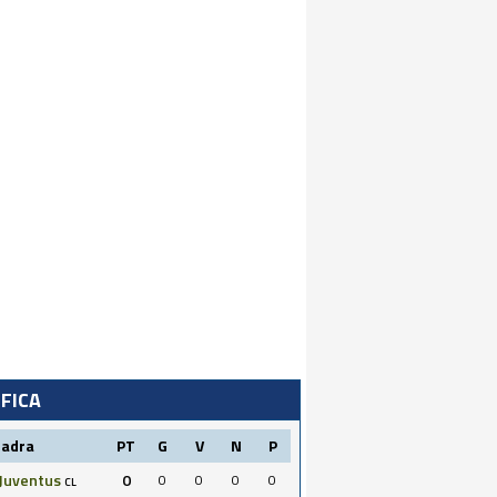
IFICA
uadra
PT
G
V
N
P
Juventus
0
0
0
0
0
CL