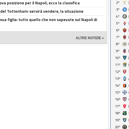
a posizione per il Napoli, ecco la classifica
2º
3º
 del Tottenham: servirà vendere, la situazione
4º
sua figlia: tutto quello che non sapevate sul Napoli di
5º
6º
7º
ALTRE NOTIZIE »
8º
9º
10º
11º
12º
13º
14º
15º
16º
17º
18º
19º
20º