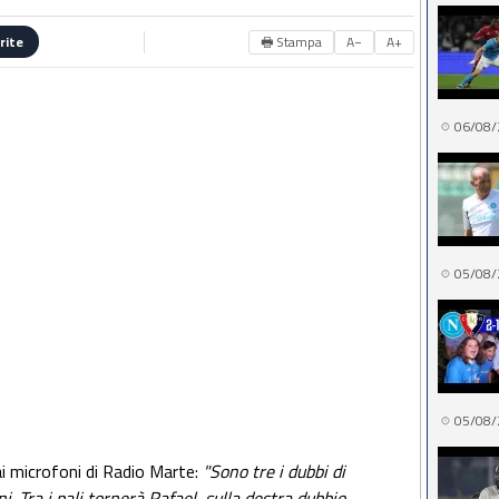
🖶 Stampa
A−
A+
rite
06/08/
05/08/
05/08/
ai microfoni di Radio Marte:
"Sono tre i dubbi di
. Tra i pali tornerà Rafael, sulla destra dubbio