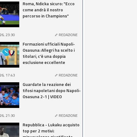
Roma, Ndicka sicuro: "Ecco
come andrà il nostro
percorso in Champions"
26, 23:30
REDAZIONE
Formazioni ufficiali Napoli-
Osasuna: Allegri ha scelto i
titolari, c'è una doppia
esclusione eccellente
26, 17:43
REDAZIONE
Guardate la reazione dei
tifosi napoletani dopo Napoli-
Osasuna 2-1 | VIDEO
26, 21:30
REDAZIONE
Repubblica - Lukaku acquisto
top per 2 motivi:
minusvalenza giustificata