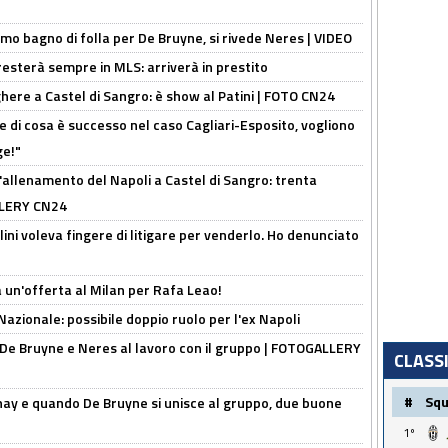
rimo bagno di folla per De Bruyne, si rivede Neres | VIDEO
sterà sempre in MLS: arriverà in prestito
here a Castel di Sangro: è show al Patini | FOTO CN24
 di cosa è successo nel caso Cagliari-Esposito, vogliono
ge!"
'allenamento del Napoli a Castel di Sangro: trenta
ALLERY CN24
lini voleva fingere di litigare per venderlo. Ho denunciato
 un'offerta al Milan per Rafa Leao!
Nazionale: possibile doppio ruolo per l'ex Napoli
 De Bruyne e Neres al lavoro con il gruppo | FOTOGALLERY
CLASS
#
Sq
nay e quando De Bruyne si unisce al gruppo, due buone
1º