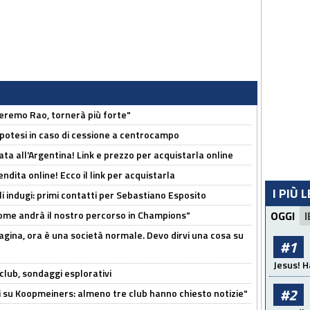
zeremo Rao, tornerà più forte"
 Ipotesi in caso di cessione a centrocampo
ta all'Argentina! Link e prezzo per acquistarla online
ndita online! Ecco il link per acquistarla
I PIÙ 
li indugi: primi contatti per Sebastiano Esposito
ome andrà il nostro percorso in Champions"
OGGI
I
pagina, ora è una società normale. Devo dirvi una cosa su
#1
Jesus! H
club, sondaggi esplorativi
#2
ci su Koopmeiners: almeno tre club hanno chiesto notizie"