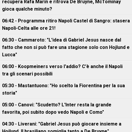
recupera Rafa Marin e ritrova De Bruyne, McTominay
gioca qualche minuto?
06:42 - Programma ritiro Napoli Castel di Sangro: stasera
Napoli-Celta alle ore 21!
06:30 - Cammaroto: "L’idea di Gabriel Jesus nasce dal
fatto che non si può fare una stagione solo con Hojlund e
Lucca"
06:00 - Koopmeiners verso l'addio? C'è anche il Napoli
tra gli scenari possibili
05:30 - Mastantuono: "Ho scelto la Fiorentina per la sua
storia"
05:00 - Canovi: "Scudetto? L'Inter resta la grande
favorita, poi subito dopo vedo Napoli e Como"
04:30 - Liverani: "Gabriel Jesus può giocare insieme a
Hojlund. Il brasiliano somiglia tanto a De Bruyne"