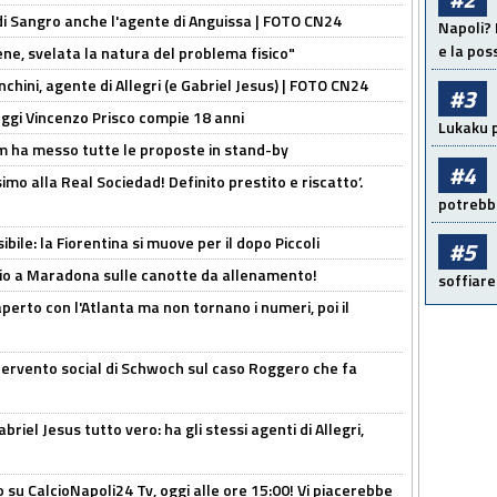
 di Sangro anche l'agente di Anguissa | FOTO CN24
Napoli? 
e la pos
e, svelata la natura del problema fisico"
chini, agente di Allegri (e Gabriel Jesus) | FOTO CN24
#3
ggi Vincenzo Prisco compie 18 anni
Lukaku p
 ha messo tutte le proposte in stand-by
#4
imo alla Real Sociedad! Definito prestito e riscatto’.
potrebbe
ibile: la Fiorentina si muove per il dopo Piccoli
#5
o a Maradona sulle canotte da allenamento!
soffiare
erto con l'Atlanta ma non tornano i numeri, poi il
ntervento social di Schwoch sul caso Roggero che fa
iel Jesus tutto vero: ha gli stessi agenti di Allegri,
o su CalcioNapoli24 Tv, oggi alle ore 15:00! Vi piacerebbe