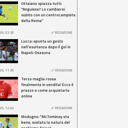
Ottaiano spiazza tutti:
"Anguissa? Lo cambierei
subito con un centrocampista
della Roma"
26, 02:30
REDAZIONE
Lucca: spunta un gesto
nell'esultanza dopo il gol in
Napoli-Osasuna
26, 11:30
REDAZIONE
Terza maglia rossa
finalmente in vendita! Ecco il
prezzo e come acquistarla
online
26, 12:40
REDAZIONE
Modugno: "McTominay sta
bene, svelata la natura del
problema fisico"