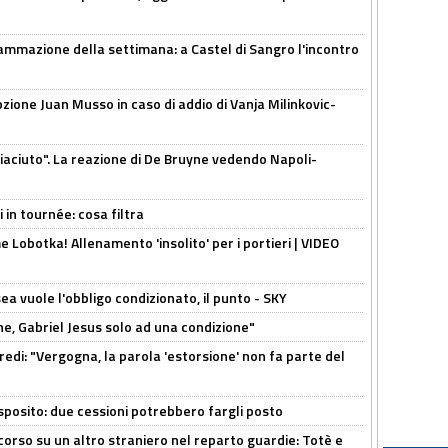
ammazione della settimana: a Castel di Sangro l'incontro
pzione Juan Musso in caso di addio di Vanja Milinkovic-
piaciuto". La reazione di De Bruyne vedendo Napoli-
 in tournée: cosa filtra
 Lobotka! Allenamento 'insolito' per i portieri | VIDEO
sea vuole l'obbligo condizionato, il punto - SKY
e, Gabriel Jesus solo ad una condizione"
redi: "Vergogna, la parola 'estorsione' non fa parte del
sposito: due cessioni potrebbero fargli posto
 corso su un altro straniero nel reparto guardie: Totè e