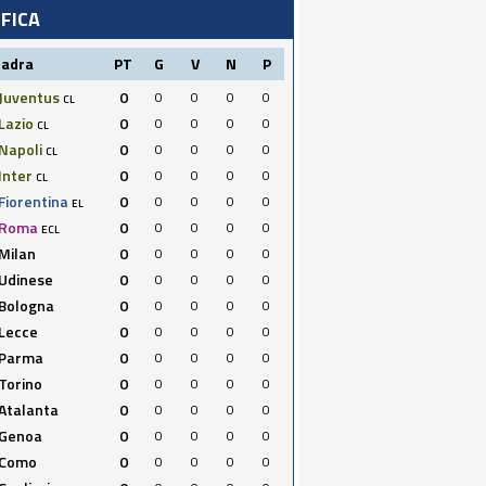
IFICA
uadra
PT
G
V
N
P
Juventus
0
0
0
0
0
CL
Lazio
0
0
0
0
0
CL
Napoli
0
0
0
0
0
CL
Inter
0
0
0
0
0
CL
Fiorentina
0
0
0
0
0
EL
Roma
0
0
0
0
0
ECL
Milan
0
0
0
0
0
Udinese
0
0
0
0
0
Bologna
0
0
0
0
0
Lecce
0
0
0
0
0
Parma
0
0
0
0
0
Torino
0
0
0
0
0
Atalanta
0
0
0
0
0
Genoa
0
0
0
0
0
Como
0
0
0
0
0