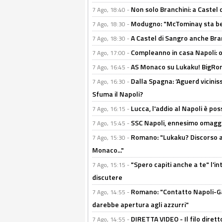
Non solo Branchini: a Castel
7 Ago, 18:40 -
Modugno: "McTominay sta ben
7 Ago, 18:30 -
A Castel di Sangro anche Bran
7 Ago, 18:30 -
Compleanno in casa Napoli: o
7 Ago, 17:00 -
AS Monaco su Lukaku! BigRom
7 Ago, 16:45 -
Dalla Spagna: ‘Aguerd viciniss
7 Ago, 16:30 -
Sfuma il Napoli?
Lucca, l'addio al Napoli è poss
7 Ago, 16:15 -
SSC Napoli, ennesimo omaggi
7 Ago, 15:45 -
Romano: "Lukaku? Discorso ap
7 Ago, 15:30 -
Monaco..."
"Spero capiti anche a te" l'i
7 Ago, 15:15 -
discutere
Romano: "Contatto Napoli-Gabr
7 Ago, 14:55 -
darebbe apertura agli azzurri"
DIRETTA VIDEO - Il filo dirett
7 Ago, 14:55 -