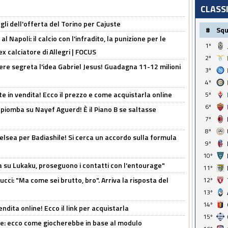
CLASS
gli dell'offerta del Torino per Cajuste
#
Sq
 Napoli: il calcio con l'infradito, la punizione per le
1º
ex calciatore di Allegri | FOCUS
2º
nere segreta l'idea Gabriel Jesus! Guadagna 11-12 milioni
3º
4º
e in vendita! Ecco il prezzo e come acquistarla online
5º
6º
li piomba su Nayef Aguerd! È il Piano B se saltasse
7º
8º
elsea per Badiashile! Si cerca un accordo sulla formula
9º
10º
a su Lukaku, proseguono i contatti con l'entourage"
11º
cci: "Ma come sei brutto, bro". Arriva la risposta del
12º
13º
14º
ndita online! Ecco il link per acquistarla
15º
yne: ecco come giocherebbe in base al modulo