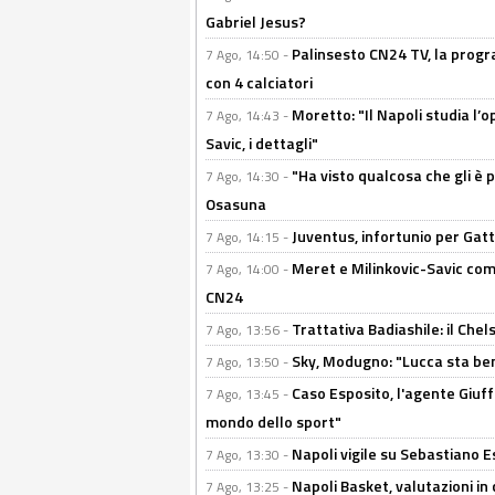
Gabriel Jesus?
Palinsesto CN24 TV, la progr
7 Ago, 14:50 -
con 4 calciatori
Moretto: "Il Napoli studia l’o
7 Ago, 14:43 -
Savic, i dettagli"
"Ha visto qualcosa che gli è 
7 Ago, 14:30 -
Osasuna
Juventus, infortunio per Gatti
7 Ago, 14:15 -
Meret e Milinkovic-Savic come
7 Ago, 14:00 -
CN24
Trattativa Badiashile: il Chel
7 Ago, 13:56 -
Sky, Modugno: "Lucca sta ben
7 Ago, 13:50 -
Caso Esposito, l'agente Giuff
7 Ago, 13:45 -
mondo dello sport"
Napoli vigile su Sebastiano E
7 Ago, 13:30 -
Napoli Basket, valutazioni in
7 Ago, 13:25 -