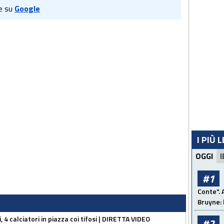
e su
Google
I PIÙ 
OGGI
I
#1
Conte". 
Bruyne: 
, 4 calciatori in piazza coi tifosi | DIRETTA VIDEO
#2