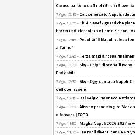
Caruso partono da 5 nel ritiro in Slovenia
Calciomercato Napoli: i detta
7 Ago, 13:15 -
Chi è Nayef Aguerd che piace al
7 Ago, 13:00 -
barrette di cioccolato e l'amicizia con un 
Pedullà: "Il Napoli voleva te
7 Ago, 12:45 -
all'anno"
Terza maglia rossa finalment
7 Ago, 12:40 -
Sky - Colpo di scena: il Napo
7 Ago, 12:30 -
Badiashile
Sky - Oggi contatti Napoli-Ch
7 Ago, 12:30 -
dell'operazione
Dal Belgio: "Monaco e Atlant
7 Ago, 12:15 -
Alisson prende in giro Marianu
7 Ago, 12:00 -
difensore | FOTO
Maglia Napoli 2026 2027 in ve
7 Ago, 11:50 -
Tre ruoli diversi per De Bru
7 Ago, 11:30 -