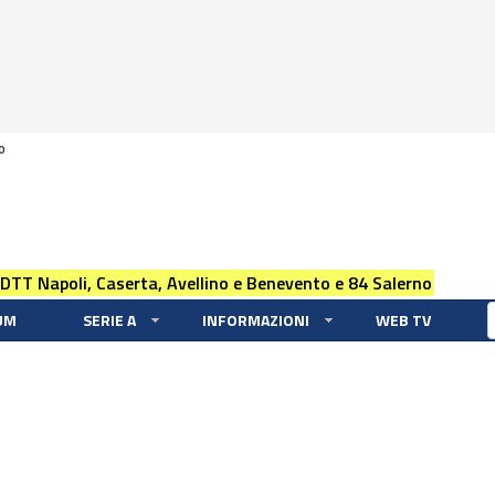
0
 DTT Napoli, Caserta, Avellino e Benevento e 84 Salerno
UM
SERIE A
INFORMAZIONI
WEB TV