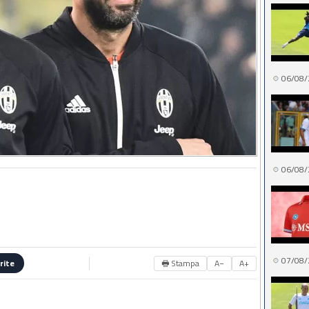
06/08/
06/08/
07/08/
🖶 Stampa
A−
A+
rite