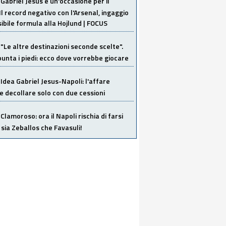
Gabriel Jesus è un'occasione per il
Il record negativo con l'Arsenal, ingaggio
sibile formula alla Hojlund | FOCUS
"Le altre destinazioni seconde scelte".
unta i piedi: ecco dove vorrebbe giocare
Idea Gabriel Jesus-Napoli: l'affare
 decollare solo con due cessioni
Clamoroso: ora il Napoli rischia di farsi
 sia Zeballos che Favasuli!