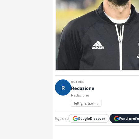
AUTORE
R
Redazione
Redazione
Tutti gli articoli →
Google
Discover
Fonti prefe
Seguici su