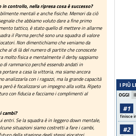
 in controllo, nella ripresa cosa è successo?
abilmente mentali e anche fisiche. Memori da ciò
 segnale che abbiamo voluto dare a fine primo
mento tattico, è stato quello di mettere in allarme
squadra il Parma perché sono una squadra di valore
 giocatori. Non dimentichiamo che veniamo da
iche al di là del numero di partite che conoscete
dra molto fisica e mentalmente il derby sappiamo
ico di rammarico perché essendo andati in
 portare a casa la vittoria, ma siamo ancora
o analizzarla con i ragazzi, ma la grande capacità
I PIÙ 
 però è focalizzarsi un impegno alla volta. Ripeto
uro con fiducia e facciamo i complimenti al
OGGI
I
#1
i cambi?
finisce i
 entri. Se la squadra è in leggero down mentale,
 alcune situazioni siamo costretti a fare i cambi,
#2
futuro della stagione degli stessi giocatori.