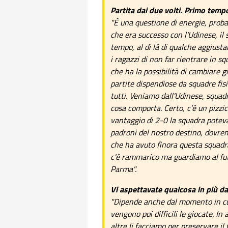
Partita dai due volti. Primo tempo
"È una questione di energie, prob
che era successo con l'Udinese, il
tempo, al di là di qualche aggiusta
i ragazzi di non far rientrare in 
che ha la possibilità di cambiare
partite dispendiose da squadre fis
tutti. Veniamo dall'Udinese, squa
cosa comporta. Certo, c’è un pizz
vantaggio di 2-0 la squadra poteva
padroni del nostro destino, dovrem
che ha avuto finora questa squadra
c'è rammarico ma guardiamo al fut
Parma".
Vi aspettavate qualcosa in più da
"Dipende anche dal momento in cui
vengono poi difficili le giocate. In
altre li facciamo per preservare il 