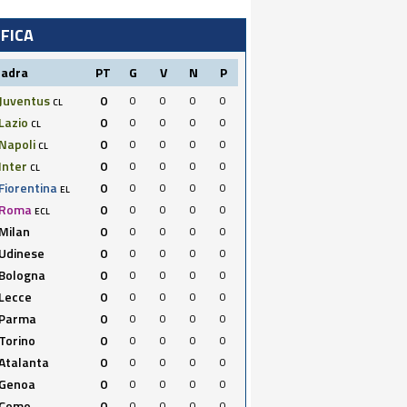
IFICA
uadra
PT
G
V
N
P
Juventus
0
0
0
0
0
CL
Lazio
0
0
0
0
0
CL
Napoli
0
0
0
0
0
CL
Inter
0
0
0
0
0
CL
Fiorentina
0
0
0
0
0
EL
Roma
0
0
0
0
0
ECL
Milan
0
0
0
0
0
Udinese
0
0
0
0
0
Bologna
0
0
0
0
0
Lecce
0
0
0
0
0
Parma
0
0
0
0
0
Torino
0
0
0
0
0
Atalanta
0
0
0
0
0
Genoa
0
0
0
0
0
Como
0
0
0
0
0