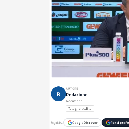
AUTORE
R
Redazione
Redazione
Tutti gli articoli →
Google
Discover
Fonti prefe
Seguici su