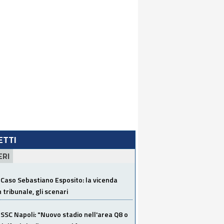
LETTI
ERI
Caso Sebastiano Esposito: la vicenda
n tribunale, gli scenari
SSC Napoli: "Nuovo stadio nell'area Q8 o