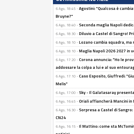
Agostini: "Qualcosa è cambiat
6 Ago, 18:45 -
Bruyne?"
Seconda maglia Napoli dedica
6 Ago, 18:40 -
Diluvio a Castel di Sangro! P
6 Ago, 18:30 -
Lozano cambia squadra, ma re
6 Ago, 18:10 -
Maglia Napoli 2026 2027 in ve
6 Ago, 18:10 -
Corona annuncia: "Ho le prove
6 Ago, 17:20 -
addossare la colpa a lui e al suo entoura
Caso Esposito, Giuffredi: "Giu
6 Ago, 17:10 -
Melis"
Sky - Il Galatasaray presenta
6 Ago, 17:00 -
Oriali affiancherà Mancini in 
6 Ago, 16:45 -
Sorpresa a Castel di Sangro:
6 Ago, 16:30 -
CN24
Il Mattino: come sta McTomi
6 Ago, 16:15 -
notizie!