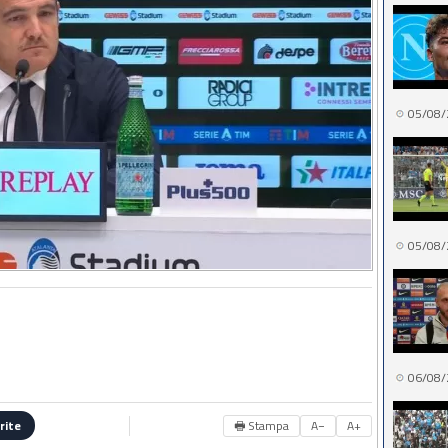
05/08/
05/08/
06/08/
🖶 Stampa
A−
A+
rite