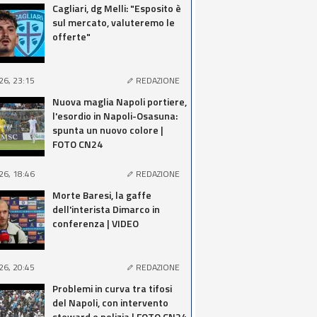
Cagliari, dg Melli: "Esposito è
sul mercato, valuteremo le
offerte"
26, 23:15
REDAZIONE
Nuova maglia Napoli portiere,
l'esordio in Napoli-Osasuna:
spunta un nuovo colore |
FOTO CN24
26, 18:46
REDAZIONE
Morte Baresi, la gaffe
dell'interista Dimarco in
conferenza | VIDEO
26, 20:45
REDAZIONE
Problemi in curva tra tifosi
del Napoli, con intervento
steward e polizia | FOTO CN24