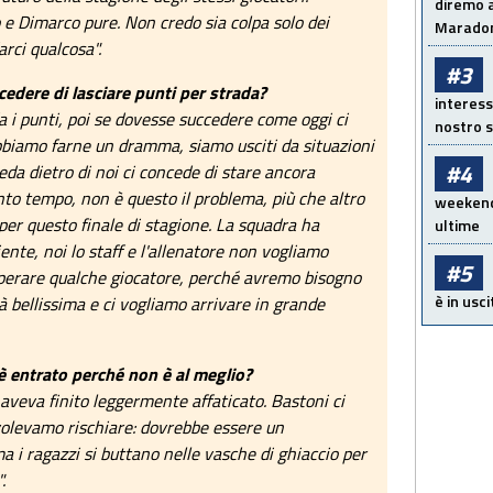
diremo a
 e Dimarco pure. Non credo sia colpa solo dei
Maradon
rci qualcosa".
#3
edere di lasciare punti per strada?
interess
 i punti, poi se dovesse succedere come oggi ci
nostro s
biamo farne un dramma, siamo usciti da situazioni
#4
da dietro di noi ci concede di stare ancora
to tempo, non è questo il problema, più che altro
weekend!
per questo finale di stagione. La squadra ha
ultime
ente, noi lo staff e l'allenatore non vogliamo
#5
perare qualche giocatore, perché avremo bisogno
è in usci
rà bellissima e ci vogliamo arrivare in grande
è entrato perché non è al meglio?
 aveva finito leggermente affaticato. Bastoni ci
volevamo rischiare: dovrebbe essere un
a i ragazzi si buttano nelle vasche di ghiaccio per
.