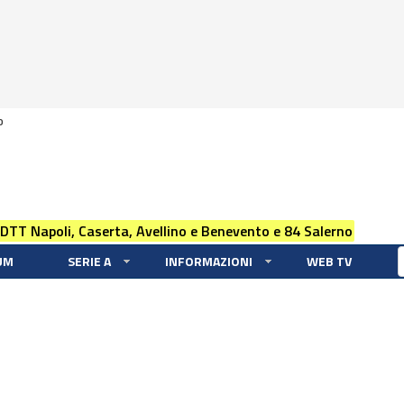
0
 DTT Napoli, Caserta, Avellino e Benevento e 84 Salerno
UM
SERIE A
INFORMAZIONI
WEB TV