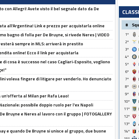
o con Allegri! Avete visto il bel segnale dato da De
CLASS
#
Sq
ta all'Argentina! Link e prezzo per acquistarla online
rimo bagno di folla per De Bruyne, si rivede Neres | VIDEO
1º
2º
sterà sempre in MLS: arriverà in prestito
3º
ndita online! Ecco il link per acquistarla
4º
 di cosa è successo nel caso Cagliari-Esposito, vogliono
5º
ge!"
6º
lini voleva fingere di litigare per venderlo. Ho denunciato
7º
8º
9º
 un'offerta al Milan per Rafa Leao!
10º
Nazionale: possibile doppio ruolo per l'ex Napoli
11º
 De Bruyne e Neres al lavoro con il gruppo | FOTOGALLERY
12º
13º
nay e quando De Bruyne si unisce al gruppo, due buone
14º
15º