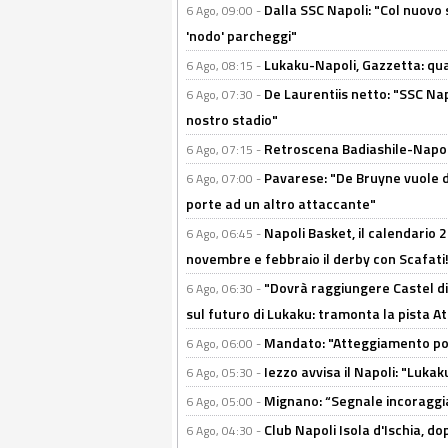
Dalla SSC Napoli: "Col nuovo
6 Ago, 09:00 -
'nodo' parcheggi"
Lukaku-Napoli, Gazzetta: qu
6 Ago, 08:15 -
De Laurentiis netto: "SSC Nap
6 Ago, 07:30 -
nostro stadio"
Retroscena Badiashile-Napoli:
6 Ago, 07:15 -
Pavarese: "De Bruyne vuole d
6 Ago, 07:00 -
porte ad un altro attaccante"
Napoli Basket, il calendario
6 Ago, 06:45 -
novembre e febbraio il derby con Scafati!
"Dovrà raggiungere Castel di
6 Ago, 06:30 -
sul futuro di Lukaku: tramonta la pista A
Mandato: "Atteggiamento posi
6 Ago, 06:00 -
Iezzo avvisa il Napoli: "Lukaku
6 Ago, 05:30 -
Mignano: “Segnale incoraggi
6 Ago, 05:00 -
Club Napoli Isola d'Ischia, 
6 Ago, 04:30 -