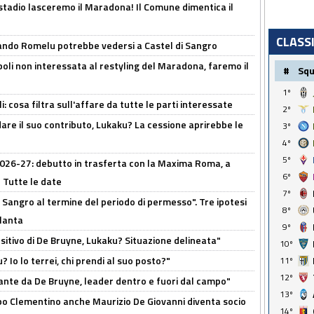
 stadio lasceremo il Maradona! Il Comune dimentica il
CLASS
ando Romelu potrebbe vedersi a Castel di Sangro
oli non interessata al restyling del Maradona, faremo il
#
Sq
1º
 cosa filtra sull'affare da tutte le parti interessate
2º
are il suo contributo, Lukaku? La cessione aprirebbe le
3º
4º
5º
 2026-27: debutto in trasferta con la Maxima Roma, a
6º
 Tutte le date
7º
 Sangro al termine del periodo di permesso". Tre ipotesi
8º
tlanta
9º
tivo di De Bruyne, Lukaku? Situazione delineata"
10º
? Io lo terrei, chi prendi al suo posto?"
11º
12º
ante da De Bruyne, leader dentro e fuori dal campo"
13º
dopo Clementino anche Maurizio De Giovanni diventa socio
14º