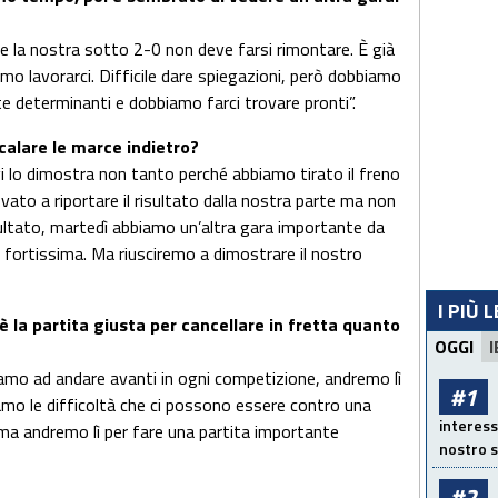
me la nostra sotto 2-0 non deve farsi rimontare. È già
o lavorarci. Difficile dare spiegazioni, però dobbiamo
e determinanti e dobbiamo farci trovare pronti”.
calare le marce indietro?
oggi lo dimostra non tanto perché abbiamo tirato il freno
ato a riportare il risultato dalla nostra parte ma non
sultato, martedì abbiamo un’altra gara importante da
 fortissima. Ma riusciremo a dimostrare il nostro
I PIÙ 
 la partita giusta per cancellare in fretta quanto
OGGI
I
iamo ad andare avanti in ogni competizione, andremo lì
#1
amo le difficoltà che ci possono essere contro una
interess
ma andremo lì per fare una partita importante
nostro s
#2