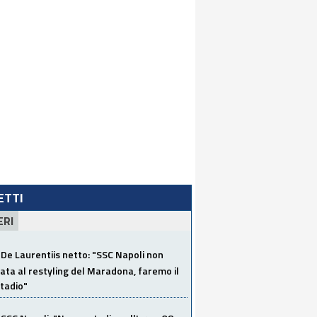
LETTI
ERI
De Laurentiis netto: "SSC Napoli non
ata al restyling del Maradona, faremo il
tadio"