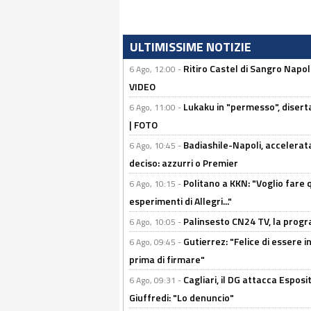
ULTIMISSIME NOTIZIE
Ritiro Castel di Sangro Napo
6 Ago, 12:00 -
VIDEO
Lukaku in "permesso", diserta
6 Ago, 11:00 -
| FOTO
Badiashile-Napoli, accelerata
6 Ago, 10:45 -
deciso: azzurri o Premier
Politano a KKN: "Voglio fare qu
6 Ago, 10:15 -
esperimenti di Allegri..."
Palinsesto CN24 TV, la prog
6 Ago, 10:05 -
Gutierrez: "Felice di essere 
6 Ago, 09:45 -
prima di firmare"
Cagliari, il DG attacca Espos
6 Ago, 09:31 -
Giuffredi: "Lo denuncio"