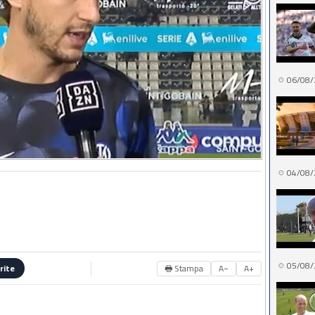
06/08/
04/08/
05/08/
🖶 Stampa
A−
A+
rite