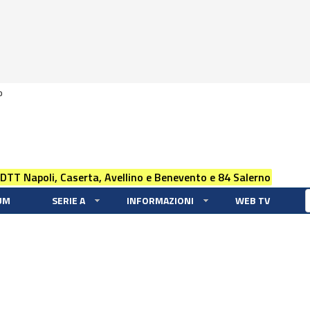
0
 DTT Napoli, Caserta, Avellino e Benevento e 84 Salerno
UM
SERIE A
INFORMAZIONI
WEB TV