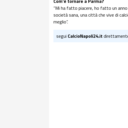
Com’è tornare a Parma?
“Mi ha fatto piacere, ho fatto un anno
società sana, una città che vive di calc
meglio”.
segui
CalcioNapoli24.it
direttament