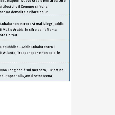
SSC Napoli: "Nuovo stadio nell'area Q8 o
i tifosi che il Comune ci frena!
a? Da demolire e rifare da 0"
Lukaku non incrocerà mai Allegri, addio
i! MLS o Arabia: le cifre dell'offerta
anta United
Repubblica - Addio Lukaku entro il
 Atlanta, Trabzonspor e non solo: le
Noa Lang non è sul mercato, Il Mattino:
poli "apre" all'Ajax! Il retroscena