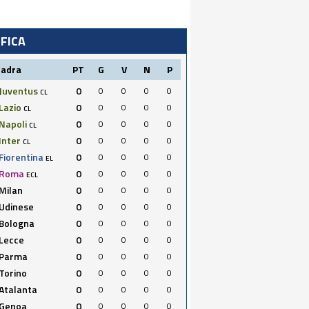
IFICA
uadra
PT
G
V
N
P
Juventus
0
0
0
0
0
CL
Lazio
0
0
0
0
0
CL
Napoli
0
0
0
0
0
CL
Inter
0
0
0
0
0
CL
Fiorentina
0
0
0
0
0
EL
Roma
0
0
0
0
0
ECL
Milan
0
0
0
0
0
Udinese
0
0
0
0
0
Bologna
0
0
0
0
0
Lecce
0
0
0
0
0
Parma
0
0
0
0
0
Torino
0
0
0
0
0
Atalanta
0
0
0
0
0
Genoa
0
0
0
0
0