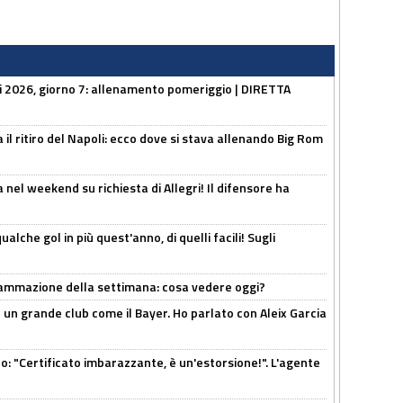
li 2026, giorno 7: allenamento pomeriggio | DIRETTA
 il ritiro del Napoli: ecco dove si stava allenando Big Rom
 nel weekend su richiesta di Allegri! Il difensore ha
alche gol in più quest'anno, di quelli facili! Sugli
rammazione della settimana: cosa vedere oggi?
in un grande club come il Bayer. Ho parlato con Aleix Garcia
ito: "Certificato imbarazzante, è un'estorsione!". L'agente