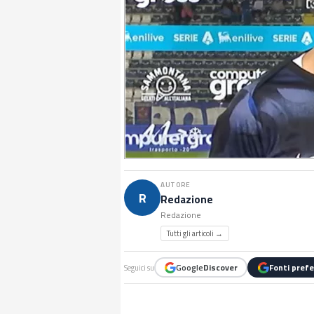
AUTORE
R
Redazione
Redazione
Tutti gli articoli →
Google
Discover
Fonti prefe
Seguici su