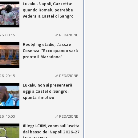
Lukaku-Napoli, Gazzetta:
quando Romelu potrebbe
vedersi a Castel di Sangro
26, 08:15
REDAZIONE
Restyling stadio, L'ass.re
Cosenza: "Ecco quando sarà
pronto il Maradona"
26, 20:15
REDAZIONE
Lukaku non si presenterà
oggi a Castel di Sangro:
spunta il motivo
26, 10:00
REDAZIONE
Allegri-CAM, zoom sull'uscita
dal basso del Napoli 2026-27
| VIDEO CN24