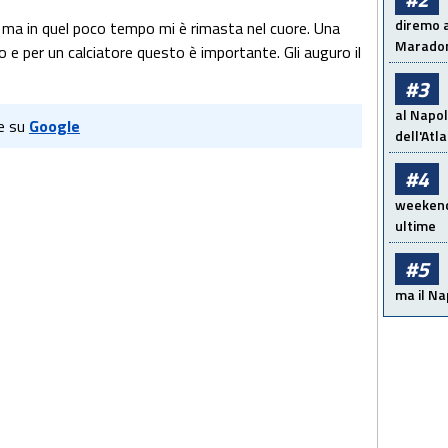
diremo a
 ma in quel poco tempo mi è rimasta nel cuore. Una
Maradon
io e per un calciatore questo è importante. Gli auguro il
#3
al Napol
e su
Google
dell'Atl
#4
weekend!
ultime
#5
ma il Na