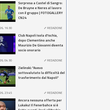
Sorpresa a Castel di Sangro:
De Bruyne e Neres al lavoro
con il gruppo | FOTOGALLERY
CN24
26, 16:30
REDAZIONE
Club Napoli Isola d'Ischia,
dopo Clementino anche
Maurizio De Giovanni diventa
socio onorario
26, 04:30
REDAZIONE
Zielinski: "Avevo
sottovalutato la difficoltà del
trasferimento dal Napoli"
26, 23:45
REDAZIONE
Ancora nessuna offerta per
Lukaku! Il Fenerbahce si è
fatto avanti, "no" all'Arabia