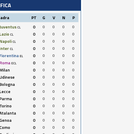
IFICA
uadra
PT
G
V
N
P
Juventus
0
0
0
0
0
CL
Lazio
0
0
0
0
0
CL
Napoli
0
0
0
0
0
CL
Inter
0
0
0
0
0
CL
Fiorentina
0
0
0
0
0
EL
Roma
0
0
0
0
0
ECL
Milan
0
0
0
0
0
Udinese
0
0
0
0
0
Bologna
0
0
0
0
0
Lecce
0
0
0
0
0
Parma
0
0
0
0
0
Torino
0
0
0
0
0
Atalanta
0
0
0
0
0
Genoa
0
0
0
0
0
Como
0
0
0
0
0