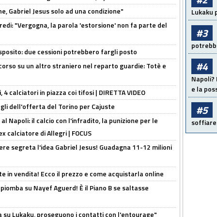
e, Gabriel Jesus solo ad una condizione"
Lukaku p
redi: "Vergogna, la parola 'estorsione' non fa parte del
#3
potrebbe
sposito: due cessioni potrebbero fargli posto
#4
 corso su un altro straniero nel reparto guardie: Totè e
Napoli? 
e la pos
, 4 calciatori in piazza coi tifosi | DIRETTA VIDEO
gli dell'offerta del Torino per Cajuste
#5
 Napoli: il calcio con l'infradito, la punizione per le
soffiare
ex calciatore di Allegri | FOCUS
nere segreta l'idea Gabriel Jesus! Guadagna 11-12 milioni
e in vendita! Ecco il prezzo e come acquistarla online
li piomba su Nayef Aguerd! È il Piano B se saltasse
a su Lukaku, proseguono i contatti con l'entourage"