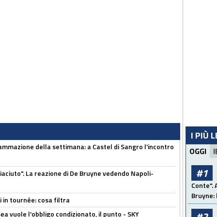
I PIÙ 
ammazione della settimana: a Castel di Sangro l'incontro
OGGI
I
#1
piaciuto". La reazione di De Bruyne vedendo Napoli-
Conte". 
Bruyne: 
 in tournée: cosa filtra
sea vuole l'obbligo condizionato, il punto - SKY
#2