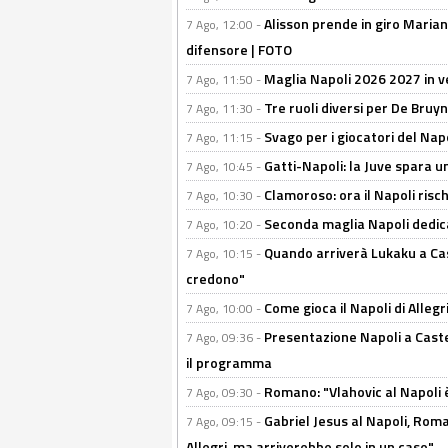
Alisson prende in giro Marianu
7 Ago, 12:00 -
difensore | FOTO
Maglia Napoli 2026 2027 in ve
7 Ago, 11:50 -
Tre ruoli diversi per De Bru
7 Ago, 11:30 -
Svago per i giocatori del Nap
7 Ago, 11:15 -
Gatti-Napoli: la Juve spara 
7 Ago, 10:45 -
Clamoroso: ora il Napoli risch
7 Ago, 10:30 -
Seconda maglia Napoli dedica
7 Ago, 10:20 -
Quando arriverà Lukaku a Cast
7 Ago, 10:15 -
credono"
Come gioca il Napoli di Alleg
7 Ago, 10:00 -
Presentazione Napoli a Castel
7 Ago, 09:36 -
il programma
Romano: "Vlahovic al Napoli 
7 Ago, 09:30 -
Gabriel Jesus al Napoli, Rom
7 Ago, 09:15 -
Allegri, ma arriverebbe solo in un caso"