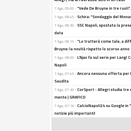
"Vede De Bruyne in tre ruoli".
7 Ago, 09:00 -
Schira: "Sondaggio del Monac
7 Ago, 08:45 -
SSC Napoli, spostata la pres
7 Ago, 08:30 -
data
"Lo tratterà come tale, a dif
7 Ago, 08:15 -
Bruyne: la novità rispetto lo scorso anno
L'Ajax fa sul serio per Lang! C
7 Ago, 08:00 -
Napoli
Ancora nessuna offerta per Lu
7 Ago, 07:45 -
Saudita
CorSport - Allegri studia tre 
7 Ago, 07:30 -
mente | GRAFICO
CalcioNapoli24 su Google in "
7 Ago, 07:16 -
notizie più importanti!