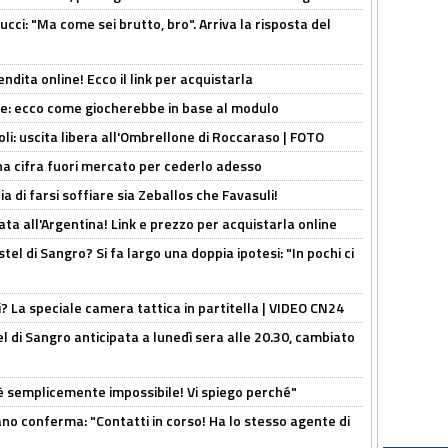
cci: "Ma come sei brutto, bro". Arriva la risposta del
ndita online! Ecco il link per acquistarla
yne: ecco come giocherebbe in base al modulo
oli: uscita libera all'Ombrellone di Roccaraso | FOTO
una cifra fuori mercato per cederlo adesso
ia di farsi soffiare sia Zeballos che Favasuli!
ta all'Argentina! Link e prezzo per acquistarla online
el di Sangro? Si fa largo una doppia ipotesi: "In pochi ci
ri? La speciale camera tattica in partitella | VIDEO CN24
 di Sangro anticipata a lunedì sera alle 20.30, cambiato
è semplicemente impossibile! Vi spiego perché"
ano conferma: "Contatti in corso! Ha lo stesso agente di