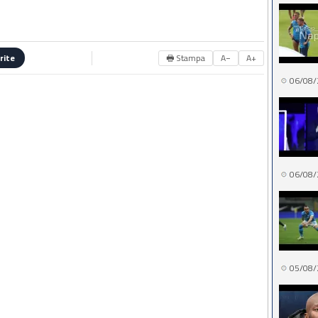
🖶 Stampa
A−
A+
rite
06/08/
06/08/
05/08/