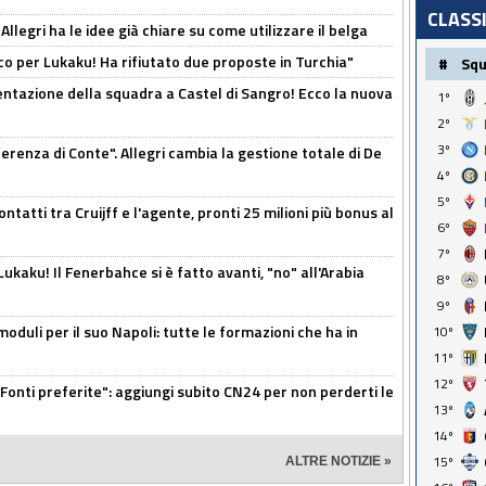
CLASS
 Allegri ha le idee già chiare su come utilizzare il belga
o per Lukaku! Ha rifiutato due proposte in Turchia"
#
Sq
entazione della squadra a Castel di Sangro! Ecco la nuova
1º
2º
3º
ferenza di Conte". Allegri cambia la gestione totale di De
4º
5º
ontatti tra Cruijff e l'agente, pronti 25 milioni più bonus al
6º
7º
kaku! Il Fenerbahce si è fatto avanti, "no" all'Arabia
8º
9º
moduli per il suo Napoli: tutte le formazioni che ha in
10º
11º
12º
Fonti preferite": aggiungi subito CN24 per non perderti le
13º
14º
15º
ALTRE NOTIZIE »