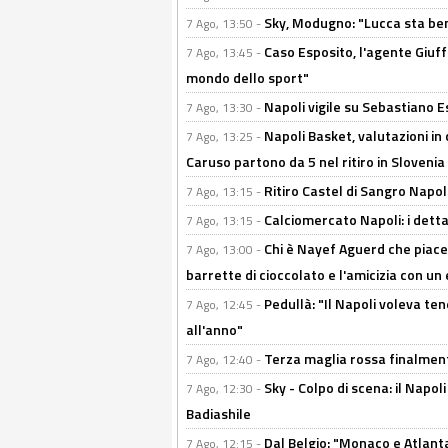
Sky, Modugno: "Lucca sta ben
7 Ago, 13:50 -
Caso Esposito, l'agente Giuff
7 Ago, 13:45 -
mondo dello sport"
Napoli vigile su Sebastiano E
7 Ago, 13:30 -
Napoli Basket, valutazioni in
7 Ago, 13:25 -
Caruso partono da 5 nel ritiro in Slovenia
Ritiro Castel di Sangro Napoli
7 Ago, 13:15 -
Calciomercato Napoli: i detta
7 Ago, 13:15 -
Chi è Nayef Aguerd che piace al
7 Ago, 13:00 -
barrette di cioccolato e l'amicizia con un 
Pedullà: "Il Napoli voleva te
7 Ago, 12:45 -
all'anno"
Terza maglia rossa finalment
7 Ago, 12:40 -
Sky - Colpo di scena: il Napo
7 Ago, 12:30 -
Badiashile
Dal Belgio: "Monaco e Atlant
7 Ago, 12:15 -