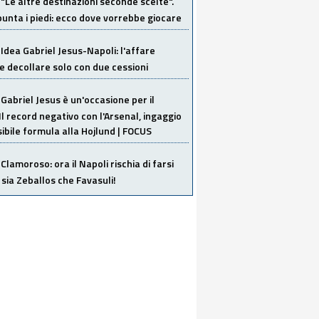
"Le altre destinazioni seconde scelte".
unta i piedi: ecco dove vorrebbe giocare
Idea Gabriel Jesus-Napoli: l'affare
 decollare solo con due cessioni
Gabriel Jesus è un'occasione per il
Il record negativo con l'Arsenal, ingaggio
sibile formula alla Hojlund | FOCUS
Clamoroso: ora il Napoli rischia di farsi
 sia Zeballos che Favasuli!