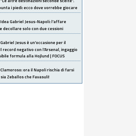
"Le altre destinazioni seconde scelte".
unta i piedi: ecco dove vorrebbe giocare
Idea Gabriel Jesus-Napoli: l'affare
 decollare solo con due cessioni
Gabriel Jesus è un'occasione per il
Il record negativo con l'Arsenal, ingaggio
sibile formula alla Hojlund | FOCUS
Clamoroso: ora il Napoli rischia di farsi
 sia Zeballos che Favasuli!