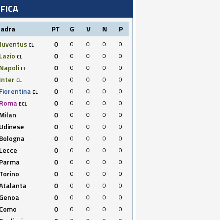
IFICA
uadra
PT
G
V
N
P
Juventus
0
0
0
0
0
CL
Lazio
0
0
0
0
0
CL
Napoli
0
0
0
0
0
CL
Inter
0
0
0
0
0
CL
Fiorentina
0
0
0
0
0
EL
Roma
0
0
0
0
0
ECL
Milan
0
0
0
0
0
Udinese
0
0
0
0
0
Bologna
0
0
0
0
0
Lecce
0
0
0
0
0
Parma
0
0
0
0
0
Torino
0
0
0
0
0
Atalanta
0
0
0
0
0
Genoa
0
0
0
0
0
Como
0
0
0
0
0