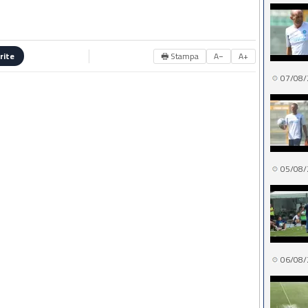
🖶 Stampa
A−
A+
rite
07/08/
05/08/
06/08/