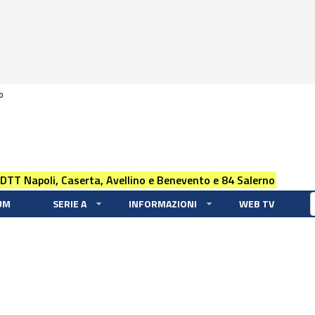
0
 DTT Napoli, Caserta, Avellino e Benevento e 84 Salerno
UM
SERIE A
INFORMAZIONI
WEB TV