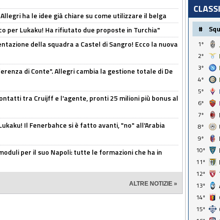
CLASS
 Allegri ha le idee già chiare su come utilizzare il belga
#
Sq
o per Lukaku! Ha rifiutato due proposte in Turchia"
entazione della squadra a Castel di Sangro! Ecco la nuova
1º
2º
3º
ferenza di Conte". Allegri cambia la gestione totale di De
4º
5º
ontatti tra Cruijff e l'agente, pronti 25 milioni più bonus al
6º
7º
kaku! Il Fenerbahce si è fatto avanti, "no" all'Arabia
8º
9º
10º
moduli per il suo Napoli: tutte le formazioni che ha in
11º
12º
ALTRE NOTIZIE »
13º
14º
15º