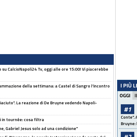
o su CalcioNapoli24 Tv, oggi alle ore 15:00! Vi piacerebbe
I PIÙ 
ammazione della settimana: a Castel di Sangro l'incontro
OGGI
I
piaciuto". La reazione di De Bruyne vedendo Napoli-
#1
Conte". 
 in tournée: cosa filtra
Bruyne: 
e, Gabriel Jesus solo ad una condizione"
#2