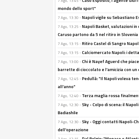
Caso Esposito, l'agente Giuff
7 Ago, 13:45 -
mondo dello sport"
Napoli vigile su Sebastiano E
7 Ago, 13:30 -
Napoli Basket, valutazioni in
7 Ago, 13:25 -
Caruso partono da 5 nel ritiro in Slovenia
Ritiro Castel di Sangro Napoli
7 Ago, 13:15 -
Calciomercato Napoli: i detta
7 Ago, 13:15 -
Chi è Nayef Aguerd che piace al
7 Ago, 13:00 -
barrette di cioccolato e l'amicizia con un 
Pedullà: "Il Napoli voleva te
7 Ago, 12:45 -
all'anno"
Terza maglia rossa finalment
7 Ago, 12:40 -
Sky - Colpo di scena: il Napo
7 Ago, 12:30 -
Badiashile
Sky - Oggi contatti Napoli-Ch
7 Ago, 12:30 -
dell'operazione
Dal Belgio: "Monaco e Atlant
7 Ago, 12:15 -