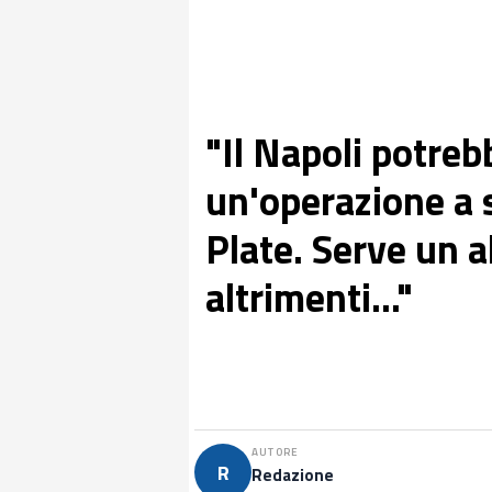
"Il Napoli potre
un'operazione a 
Plate. Serve un a
altrimenti..."
AUTORE
R
Redazione