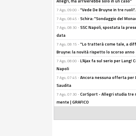
Allegri, ma arriverebbe solo in un caso"
"Vede De Bruyne in tre ruoli".
7 Ago, 09:00 -
Schira: "Sondaggio del Monac
7 Ago, 08:45 -
SSC Napoli, spostata la pres
7 Ago, 08:30 -
data
"Lo tratterà come tale, a dif
7 Ago, 08:15 -
Bruyne: la novità rispetto lo scorso anno
L'Ajax fa sul serio per Lang! C
7 Ago, 08:00 -
Napoli
Ancora nessuna offerta per Lu
7 Ago, 07:45 -
Saudita
CorSport - Allegri studia tre 
7 Ago, 07:30 -
mente | GRAFICO