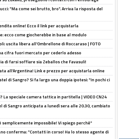
cci: "Ma come sei brutto, bro". Arriva la risposta del
ndita online! Ecco il link per acquistarla
yne: ecco come giocherebbe in base al modulo
oli: uscita libera all'Ombrellone di Roccaraso | FOTO
una cifra fuori mercato per cederlo adesso
ia di farsi soffiare sia Zeballos che Favasuli!
ta all'Argentina! Link e prezzo per acquistarla online
el di Sangro? Si fa largo una doppia ipotesi: "In pochi ci
ri? La speciale camera tattica in partitella | VIDEO CN24
 di Sangro anticipata a lunedì sera alle 20.30, cambiato
è semplicemente impossibile! Vi spiego perché"
ano conferma: "Contatti in corso! Ha lo stesso agente di