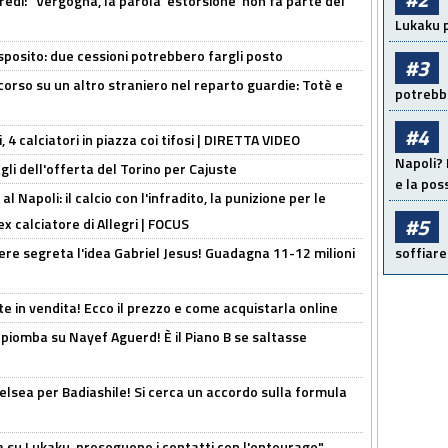
redi: "Vergogna, la parola 'estorsione' non fa parte del
Lukaku p
sposito: due cessioni potrebbero fargli posto
#3
 corso su un altro straniero nel reparto guardie: Totè e
potrebbe
#4
, 4 calciatori in piazza coi tifosi | DIRETTA VIDEO
Napoli? 
gli dell'offerta del Torino per Cajuste
e la pos
 Napoli: il calcio con l'infradito, la punizione per le
#5
ex calciatore di Allegri | FOCUS
nere segreta l'idea Gabriel Jesus! Guadagna 11-12 milioni
soffiare
e in vendita! Ecco il prezzo e come acquistarla online
li piomba su Nayef Aguerd! È il Piano B se saltasse
elsea per Badiashile! Si cerca un accordo sulla formula
a su Lukaku, proseguono i contatti con l'entourage"