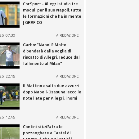
CorSport - Allegri studia tre
moduli per il suo Napoli: tutte
le formazioni che ha in mente
| GRAFICO
26, 07:30
REDAZIONE
Garbo: "Napoli? Molto
dipenderà dalla voglia di
riscatto di Allegri, reduce dal
fallimento al Milan"
26, 22:15
REDAZIONE
Il Mattino esalta due azzurri
dopo Napoli-Osasuna: ecco le
note liete per Allegri, i nomi
26, 12:45
REDAZIONE
Contini si
tuffa
tra le
pozzanghere a Castel di
Sangro: è show al Patini |