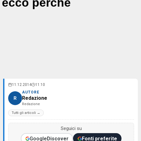
ecco perchè
11.12.2014
11:10
AUTORE
Redazione
R
Redazione
Tutti gli articoli →
Seguici su
Google
Discover
Fonti preferite