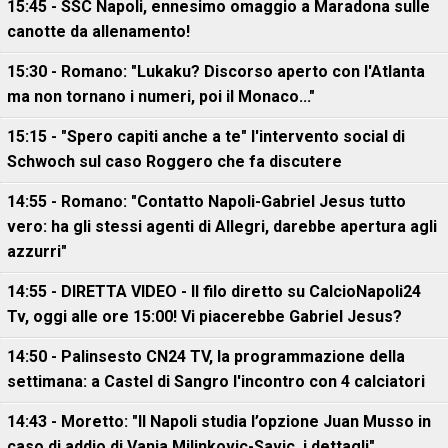
15:45 - SSC Napoli, ennesimo omaggio a Maradona sulle
canotte da allenamento!
15:30 - Romano: "Lukaku? Discorso aperto con l'Atlanta
ma non tornano i numeri, poi il Monaco..."
15:15 - "Spero capiti anche a te" l'intervento social di
Schwoch sul caso Roggero che fa discutere
14:55 - Romano: "Contatto Napoli-Gabriel Jesus tutto
vero: ha gli stessi agenti di Allegri, darebbe apertura agli
azzurri"
14:55 - DIRETTA VIDEO - Il filo diretto su CalcioNapoli24
Tv, oggi alle ore 15:00! Vi piacerebbe Gabriel Jesus?
14:50 - Palinsesto CN24 TV, la programmazione della
settimana: a Castel di Sangro l'incontro con 4 calciatori
14:43 - Moretto: "Il Napoli studia l’opzione Juan Musso in
caso di addio di Vanja Milinkovic-Savic, i dettagli"