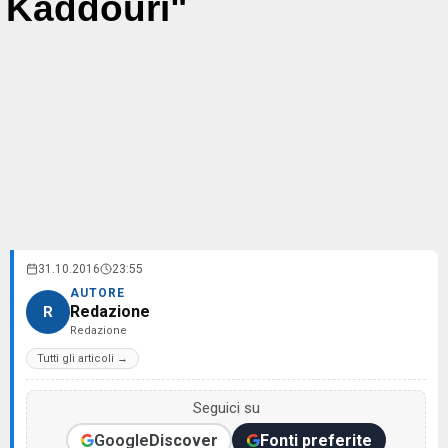
Kaddouri"
31.10.2016
23:55
AUTORE
Redazione
R
Redazione
Tutti gli articoli →
Seguici su
Google
Discover
Fonti preferite