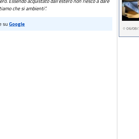
zero. Essendo acquistato dall’estero non riesco a dare
ttiamo che si ambienti”.
e su
Google
06/08/