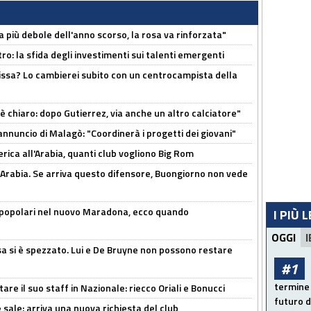
a più debole dell'anno scorso, la rosa va rinforzata"
ro: la sfida degli investimenti sui talenti emergenti
uissa? Lo cambierei subito con un centrocampista della
 è chiaro: dopo Gutierrez, via anche un altro calciatore"
'annuncio di Malagò: "Coordinerà i progetti dei giovani"
erica all'Arabia, quanti club vogliono Big Rom
 Arabia. Se arriva questo difensore, Buongiorno non vede
 popolari nel nuovo Maradona, ecco quando
I PIÙ 
OGGI
I
a si è spezzato. Lui e De Bruyne non possono restare
#1
termine 
re il suo staff in Nazionale: riecco Oriali e Bonucci
futuro d
 sale: arriva una nuova richiesta del club