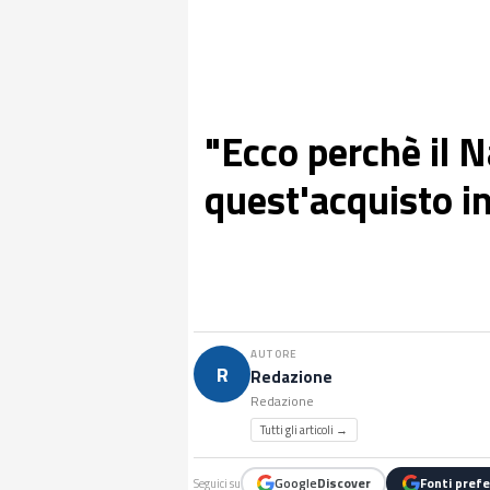
"Ecco perchè il N
quest'acquisto i
AUTORE
R
Redazione
Redazione
Tutti gli articoli →
Google
Discover
Fonti prefe
Seguici su