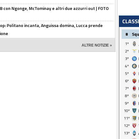
 con Ngonge, McTominay e altri due azzurri out | FOTO
CLASS
op: Politano incanta, Anguissa domina, Lucca prende
zione
#
Sq
1º
ALTRE NOTIZIE »
2º
3º
4º
5º
6º
7º
8º
9º
10º
11º
12º
13º