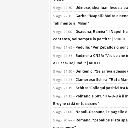
Udinese, idea Juan Jesus a p
5 Ago, 22:30 -
Garbo: "Napoli? Molto dipender
5 Ago, 22:15 -
fallimento al Milan"
Osasuna, Ramis: "Il Napoli ha
5 Ago, 22:00 -
contento, noi sempre in partita" | VIDEO
Pedullà: "Per Zeballos ci son
5 Ago, 21:45 -
Budimir a CN24: "Vi dico che i
5 Ago, 21:33 -
e Lucca-Hojlund..." | VIDEO
Del Genio: "Se arriva adesso 
5 Ago, 21:30 -
Clamoroso Schira: "Rafa Mari
5 Ago, 21:23 -
Schira: "Colloqui positivi tra
5 Ago, 21:19 -
Politano a SKY: "Il 4-3-3 è i
5 Ago, 21:15 -
Bruyne ci dà entusiasmo"
Napoli-Osasuna, le pagelle di
5 Ago, 21:00 -
Romano: "Zeballos si sta sp
5 Ago, 20:44 -
per sempre"