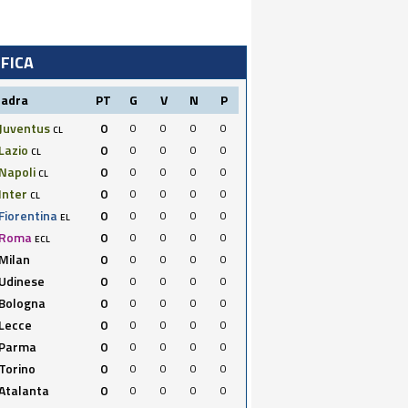
IFICA
uadra
PT
G
V
N
P
Juventus
0
0
0
0
0
CL
Lazio
0
0
0
0
0
CL
Napoli
0
0
0
0
0
CL
Inter
0
0
0
0
0
CL
Fiorentina
0
0
0
0
0
EL
Roma
0
0
0
0
0
ECL
Milan
0
0
0
0
0
Udinese
0
0
0
0
0
Bologna
0
0
0
0
0
Lecce
0
0
0
0
0
Parma
0
0
0
0
0
Torino
0
0
0
0
0
Atalanta
0
0
0
0
0