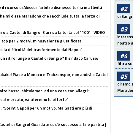
#2
il ricorso di Abisso: l'arbitro dismesso torna in attività
 che mi disse Maradona che racchiude tutta la forza di
di Sangr
#3
tiro a Castel di Sangro! E arriva la torta col "100" | VIDEO
interess
 top per 2 motivi: minusvalenza giustificata
nostro s
to la difficoltà del trasferimento dal Napoli"
#4
un ritiro lungo a Castel di Sangro? Il sindaco Caruso:
filtra s
Lukaku! Piace a Monaco e Trabzonspor, non andrà a Castel
#5
diremo a
Maradon
olto basso, abituiamoci ad una cosa con Allegri"
 è sul mercato, valuteremo le offerte"
: "Sprint Napoli per un motivo. Ma Gatti era più di
Castel di Sangro! Guardate cos'è successo a fine partita |