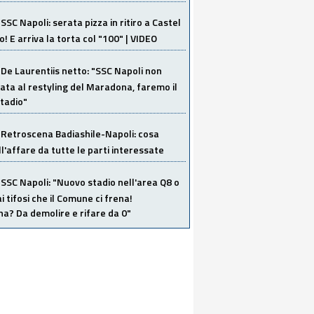
SSC Napoli: serata pizza in ritiro a Castel
o! E arriva la torta col "100" | VIDEO
De Laurentiis netto: "SSC Napoli non
ata al restyling del Maradona, faremo il
tadio"
Retroscena Badiashile-Napoli: cosa
ull'affare da tutte le parti interessate
SSC Napoli: "Nuovo stadio nell'area Q8 o
i tifosi che il Comune ci frena!
a? Da demolire e rifare da 0"