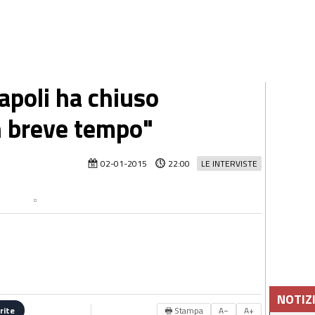
apoli ha chiuso
n breve tempo"
02-01-2015
22:00
LE INTERVISTE
NOTIZ
🖶 Stampa
A−
A+
rite