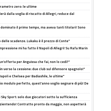
arametro zero: le ultime
à dalla voglia di riscatto di Allegri, reduce dal
 dominato il primo tempo, ma aveva tanti titolari! Sono
o delle scadenze. Lukaku è il prezzo di Conte"
mpressione mi ha fatto il Napoli di Allegri! Su Rafa Marin
un'offerta per Anguissa che fai, non lo cedi?"
n verso la cessione: due club sul difensore spagnolo!"
 Napoli e Chelsea per Badiashile, le ultime"
l mio modulo perfetto, quest'anno voglio segnare di più! De
 Sky Sport: solo due giocatori sotto la sufficienza
azientendo! Contratto pronto da maggio, non aspetterà