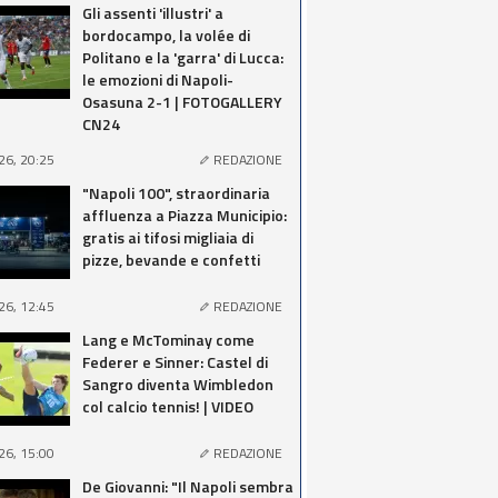
Gli assenti 'illustri' a
bordocampo, la volée di
Politano e la 'garra' di Lucca:
le emozioni di Napoli-
Osasuna 2-1 | FOTOGALLERY
CN24
26, 20:25
REDAZIONE
"Napoli 100", straordinaria
affluenza a Piazza Municipio:
gratis ai tifosi migliaia di
pizze, bevande e confetti
26, 12:45
REDAZIONE
Lang e McTominay come
Federer e Sinner: Castel di
Sangro diventa Wimbledon
col calcio tennis! | VIDEO
26, 15:00
REDAZIONE
De Giovanni: "Il Napoli sembra