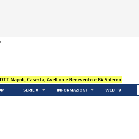
0
 DTT Napoli, Caserta, Avellino e Benevento e 84 Salerno
UM
SERIE A
INFORMAZIONI
WEB TV