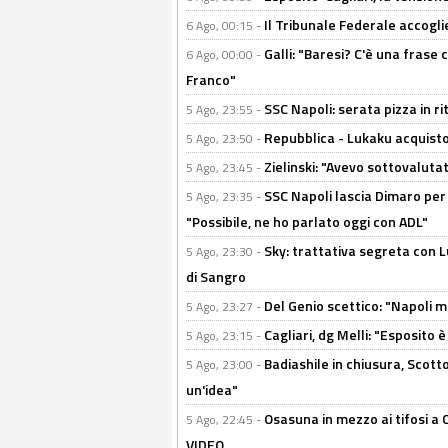
Il Tribunale Federale accoglie 
6 Ago, 00:15 -
Galli: "Baresi? C'è una frase
6 Ago, 00:00 -
Franco"
SSC Napoli: serata pizza in ri
5 Ago, 23:55 -
Repubblica - Lukaku acquisto
5 Ago, 23:50 -
Zielinski: "Avevo sottovaluta
5 Ago, 23:45 -
SSC Napoli lascia Dimaro per 
5 Ago, 23:35 -
"Possibile, ne ho parlato oggi con ADL"
Sky: trattativa segreta con 
5 Ago, 23:30 -
di Sangro
Del Genio scettico: "Napoli m
5 Ago, 23:27 -
Cagliari, dg Melli: "Esposito
5 Ago, 23:15 -
Badiashile in chiusura, Scotto
5 Ago, 23:00 -
un'idea"
Osasuna in mezzo ai tifosi a 
5 Ago, 22:45 -
VIDEO