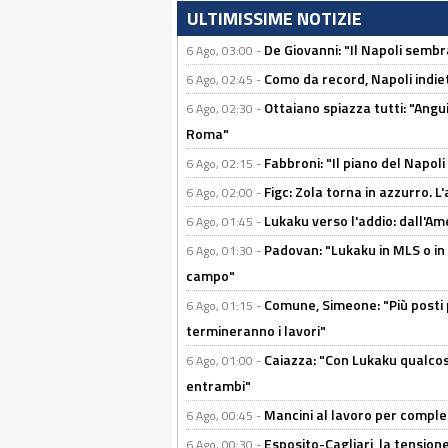
ULTIMISSIME NOTIZIE
De Giovanni: "Il Napoli sembr
6 Ago, 03:00 -
Como da record, Napoli indiet
6 Ago, 02:45 -
Ottaiano spiazza tutti: "Ang
6 Ago, 02:30 -
Roma"
Fabbroni: "Il piano del Napoli
6 Ago, 02:15 -
Figc: Zola torna in azzurro. L
6 Ago, 02:00 -
Lukaku verso l'addio: dall'Am
6 Ago, 01:45 -
Padovan: "Lukaku in MLS o in
6 Ago, 01:30 -
campo"
Comune, Simeone: "Più posti
6 Ago, 01:15 -
termineranno i lavori"
Caiazza: "Con Lukaku qualcos
6 Ago, 01:00 -
entrambi"
Mancini al lavoro per completa
6 Ago, 00:45 -
Esposito-Cagliari, la tensione
6 Ago, 00:30 -