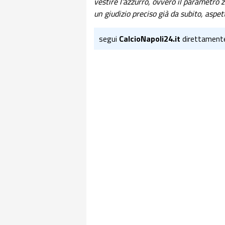
vestire l’azzurro, ovvero il parametro 
un giudizio preciso già da subito, aspe
segui
CalcioNapoli24.it
direttament