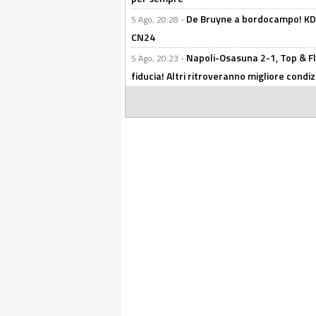
De Bruyne a bordocampo! KDB
5 Ago, 20:28 -
CN24
Napoli-Osasuna 2-1, Top & Fl
5 Ago, 20:23 -
fiducia! Altri ritroveranno migliore condi