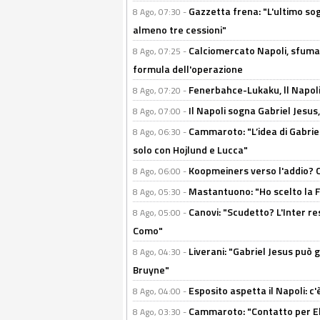
Gazzetta frena: "L'ultimo sog
8 Ago, 07:30 -
almeno tre cessioni"
Calciomercato Napoli, sfuma 
8 Ago, 07:25 -
formula dell'operazione
Fenerbahce-Lukaku, ll Napoli 
8 Ago, 07:20 -
Il Napoli sogna Gabriel Jesu
8 Ago, 07:00 -
Cammaroto: "L’idea di Gabrie
8 Ago, 06:30 -
solo con Hojlund e Lucca"
Koopmeiners verso l'addio? C'è
8 Ago, 06:00 -
Mastantuono: "Ho scelto la Fi
8 Ago, 05:30 -
Canovi: "Scudetto? L'Inter re
8 Ago, 05:00 -
Como"
Liverani: "Gabriel Jesus può g
8 Ago, 04:30 -
Bruyne"
Esposito aspetta il Napoli: c
8 Ago, 04:00 -
Cammaroto: "Contatto per Elm
8 Ago, 03:30 -