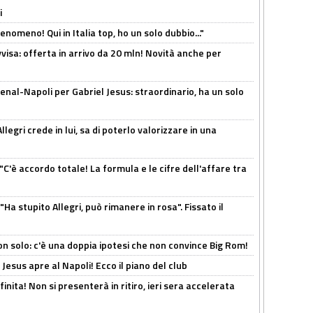
i
enomeno! Qui in Italia top, ho un solo dubbio..."
isa: offerta in arrivo da 20 mln! Novità anche per
enal-Napoli per Gabriel Jesus: straordinario, ha un solo
legri crede in lui, sa di poterlo valorizzare in una
"C'è accordo totale! La formula e le cifre dell'affare tra
Ha stupito Allegri, può rimanere in rosa". Fissato il
n solo: c'è una doppia ipotesi che non convince Big Rom!
Jesus apre al Napoli! Ecco il piano del club
inita! Non si presenterà in ritiro, ieri sera accelerata