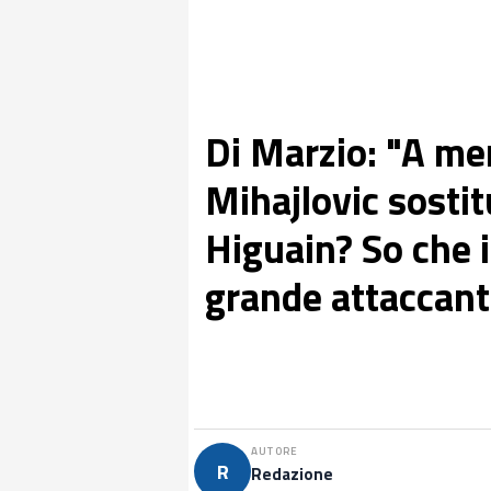
Di Marzio: "A me
Mihajlovic sostit
Higuain? So che i
grande attaccante
AUTORE
R
Redazione