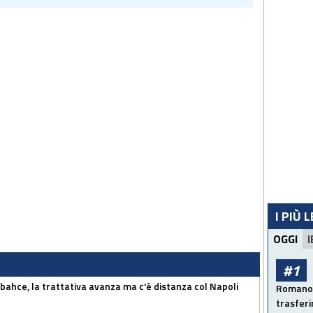
I PIÙ 
OGGI
I
#1
bahce, la trattativa avanza ma c'è distanza col Napoli
Romano: 
trasfer