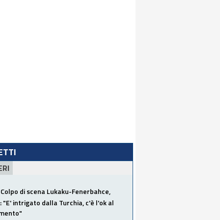
LETTI
ERI
Colpo di scena Lukaku-Fenerbahce,
"E' intrigato dalla Turchia, c'è l'ok al
imento"