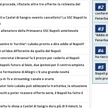
 procede, rifiutate altre tre offerte: la richiesta del
#2
conferma
 a Castel di Sangro: evento cancellato? La SSC Napoli lo
Fenerb
i
#3
 allenatore della Primavera SSC Napoli: amichevole
"Addio i
Fenerba
venire in Turchia": Lukaku pronto a dire addio al Napoli?
#4
'è un'idea differente da quella del Napoli
ha riacce
oncreta! L'Arsenal fa il prezzo per cederlo al Napoli
Napoli: futuro al bivio, due ipotesi per il centrocampista
#5
le formazione di Allegri: c'è una grande novità
Napoli p
solo pr
o in Tv e streaming: canale e orario
cato! Solo Lukaku può
sbloccare
la trattativa, la situazione
ochi a poter ricevere offerte serie, il Napoli ha fatto il
olta lo show a Castel di Sangro dura più di 9 minuti, la