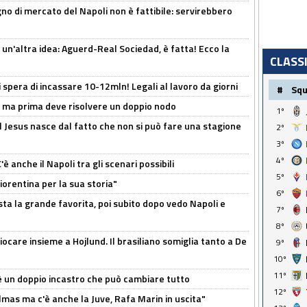
no di mercato del Napoli non è fattibile: servirebbero
un'altra idea: Aguerd-Real Sociedad, è fatta! Ecco la
CLASS
spera di incassare 10-12mln! Legali al lavoro da giorni
#
Sq
s, ma prima deve risolvere un doppio nodo
1º
l Jesus nasce dal fatto che non si può fare una stagione
2º
3º
4º
 anche il Napoli tra gli scenari possibili
5º
orentina per la sua storia"
6º
sta la grande favorita, poi subito dopo vedo Napoli e
7º
8º
iocare insieme a Hojlund. Il brasiliano somiglia tanto a De
9º
10º
11º
'è un doppio incastro che può cambiare tutto
12º
as ma c'è anche la Juve, Rafa Marin in uscita"