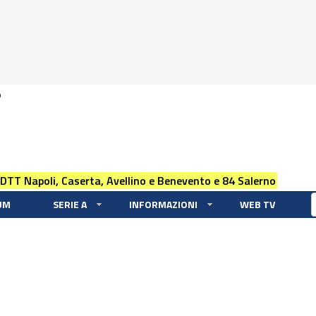
0
 DTT Napoli, Caserta, Avellino e Benevento e 84 Salerno
UM
SERIE A
INFORMAZIONI
WEB TV