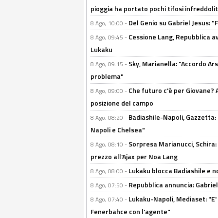
pioggia ha portato pochi tifosi infreddolit
Del Genio su Gabriel Jesus: "F
8 Ago, 10:00 -
Cessione Lang, Repubblica avv
8 Ago, 09:45 -
Lukaku
Sky, Marianella: "Accordo Ars
8 Ago, 09:15 -
problema"
Che futuro c'è per Giovane? Al
8 Ago, 09:00 -
posizione del campo
Badiashile-Napoli, Gazzetta: 
8 Ago, 08:20 -
Napoli e Chelsea"
Sorpresa Marianucci, Schira: "
8 Ago, 08:10 -
prezzo all'Ajax per Noa Lang
Lukaku blocca Badiashile e no
8 Ago, 08:00 -
Repubblica annuncia: Gabriel 
8 Ago, 07:50 -
Lukaku-Napoli, Mediaset: "E' f
8 Ago, 07:40 -
Fenerbahce con l'agente"