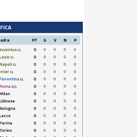
IFICA
uadra
PT
G
V
N
P
Juventus
0
0
0
0
0
CL
Lazio
0
0
0
0
0
CL
Napoli
0
0
0
0
0
CL
Inter
0
0
0
0
0
CL
Fiorentina
0
0
0
0
0
EL
Roma
0
0
0
0
0
ECL
Milan
0
0
0
0
0
Udinese
0
0
0
0
0
Bologna
0
0
0
0
0
Lecce
0
0
0
0
0
Parma
0
0
0
0
0
Torino
0
0
0
0
0