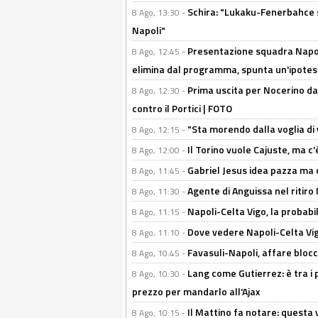
Schira: "Lukaku-Fenerbahce si
8 Ago, 13:30 -
Napoli"
Presentazione squadra Napoli
8 Ago, 12:45 -
elimina dal programma, spunta un'ipotes
Prima uscita per Nocerino da
8 Ago, 12:30 -
contro il Portici | FOTO
"Sta morendo dalla voglia di 
8 Ago, 12:15 -
Il Torino vuole Cajuste, ma c
8 Ago, 12:00 -
Gabriel Jesus idea pazza ma c
8 Ago, 11:45 -
Agente di Anguissa nel ritiro 
8 Ago, 11:30 -
Napoli-Celta Vigo, la probabi
8 Ago, 11:15 -
Dove vedere Napoli-Celta Vig
8 Ago, 11:10 -
Favasuli-Napoli, affare bloc
8 Ago, 10:45 -
Lang come Gutierrez: è tra i p
8 Ago, 10:30 -
prezzo per mandarlo all'Ajax
Il Mattino fa notare: questa v
8 Ago, 10:15 -