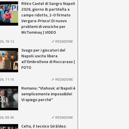
Ritiro Castel di Sangro Napoli
2026, giorno 8: partitella a
campo ridotto, 2-0 firmato
Vergara-Prisco! Di nuovo
problemi di vesciche per
McTominay | VIDEO
26, 19:12
REDAZIONE
Svago per i giocatori del
Napoli: uscita libera
all'Ombrellone di Roccaraso |
FOTO
26, 11:15
REDAZIONE
Romano: "Vlahovic al Napoli è
semplicemente impossibile!
Vi spiego perché"
26, 09:30
REDAZIONE
Celta, il tecnico Giráldez: