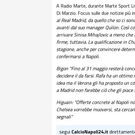
A Radio Marte, durante Marte Sport Live
Di Marzio. Focus sulle due notizie più 
al Real Madrid, da quello che so ci sono
avanti dal suo manager Quilon. Così c
arrivare Sinisa Mihajlovic a meno che 
firme, tuttavia. La qualificazione in C
stagione, anche per convincere determ
confermarsi a Napoli.
Bigon "Fino al 31 maggio resterà conce
decidere il da farsi. Rafa ha un ottimo
idea ma il Verona gli ha proposto un c
a Madrid non farebbe ciò che gli piace 
Higuain: "Offerte concrete al Napoli no
Chelsea vorrebbe muoversi, sta cerca
segnali"
segui
CalcioNapoli24.it
direttament