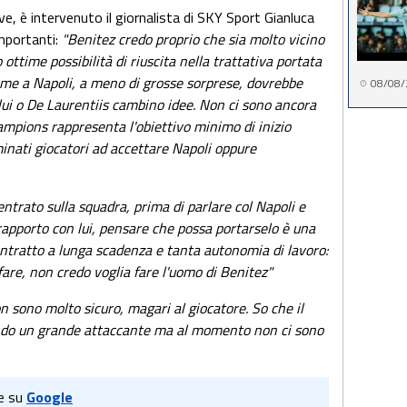
, è intervenuto il giornalista di SKY Sport Gianluca
importanti:
"Benitez credo proprio che sia molto vicino
 ottime possibilità di riuscita nella trattativa portata
ome a Napoli, a meno di grosse sorprese, dovrebbe
08/08/
lui o De Laurentiis cambino idee. Non ci sono ancora
hampions rappresenta l'obiettivo minimo di inizio
inati giocatori ad accettare Napoli oppure
ntrato sulla squadra, prima di parlare col Napoli e
 rapporto con lui, pensare che possa portarselo è una
ontratto a lunga scadenza e tanta autonomia di lavoro:
fare, non credo voglia fare l'uomo di Benitez"
n sono molto sicuro, magari al giocatore. So che il
ndo un grande attaccante ma al momento non ci sono
e su
Google