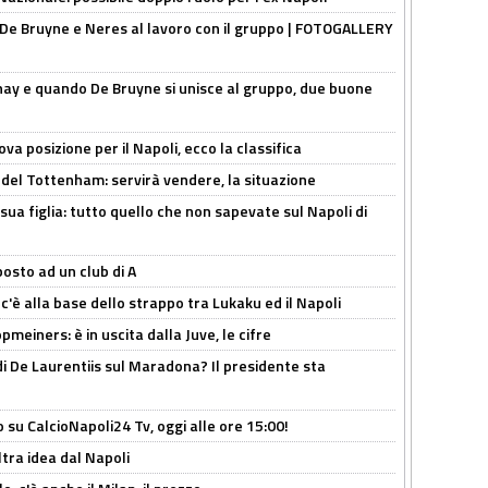
 De Bruyne e Neres al lavoro con il gruppo | FOTOGALLERY
nay e quando De Bruyne si unisce al gruppo, due buone
a posizione per il Napoli, ecco la classifica
 del Tottenham: servirà vendere, la situazione
sua figlia: tutto quello che non sapevate sul Napoli di
osto ad un club di A
 c'è alla base dello strappo tra Lukaku ed il Napoli
meiners: è in uscita dalla Juve, le cifre
i De Laurentiis sul Maradona? Il presidente sta
o su CalcioNapoli24 Tv, oggi alle ore 15:00!
ltra idea dal Napoli