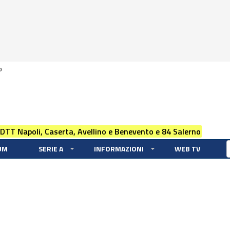
0
 DTT Napoli, Caserta, Avellino e Benevento e 84 Salerno
UM
SERIE A
INFORMAZIONI
WEB TV