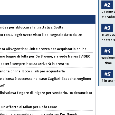
#2
diremo a
Maradon
#3
ndes per sbloccare la trattativa Godts
interess
o con Allegri! Avete visto il bel segnale dato da De
nostro s
ta all'Argentina! Link e prezzo per acquistarla online
#4
rimo bagno di folla per De Bruyne, si rivede Neres | VIDEO
weekend!
ultime
sterà sempre in MLS: arriverà in prestito
ndita online! Ecco il link per acquistarla
#5
 di cosa è successo nel caso Cagliari-Esposito, vogliono
è in usci
ge!"
lini voleva fingere di litigare per venderlo. Ho denunciato
 un'offerta al Milan per Rafa Leao!
Nazionale: possibile doppio ruolo per l'ex Napoli