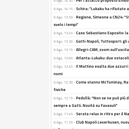
Per l'attacco proposto Embolo
6 Ago, 14:30 -
Schira: "Lukaku ha rifiutato 
6 Ago, 14:15 -
Regione, Simeone a CN24: "St
6 Ago, 13:59 -
svelo i tempi"
Caso Sebastiano Esposito: la v
6 Ago, 13:45 -
Gatti-Napoli, Tuttosport: gli
6 Ago, 13:30 -
Allegri-CAM, zoom sull'uscit
6 Ago, 13:15 -
Atlanta-Lukaku: due ostacoli
6 Ago, 13:00 -
Il Mattino esalta due azzurri 
6 Ago, 12:45 -
nomi
Come stanno McTominay, Rafa 
6 Ago, 12:30 -
fisiche
Pedullà: "Non se ne può più de
6 Ago, 12:15 -
sempre a Gatti. Novità su Favasuli"
Serata relax in ritiro per il N
6 Ago, 11:45 -
Club Napoli Leverkusen, nuovo
6 Ago, 11:35 -