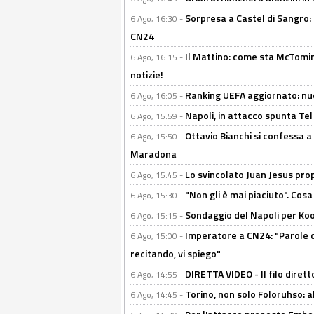
Sorpresa a Castel di Sangro:
6 Ago, 16:30 -
CN24
Il Mattino: come sta McTomi
6 Ago, 16:15 -
notizie!
Ranking UEFA aggiornato: nuov
6 Ago, 16:05 -
Napoli, in attacco spunta Tel
6 Ago, 15:59 -
Ottavio Bianchi si confessa a 
6 Ago, 15:50 -
Maradona
Lo svincolato Juan Jesus prop
6 Ago, 15:45 -
"Non gli è mai piaciuto". Cosa
6 Ago, 15:30 -
Sondaggio del Napoli per Koop
6 Ago, 15:15 -
Imperatore a CN24: "Parole d
6 Ago, 15:00 -
recitando, vi spiego"
DIRETTA VIDEO - Il filo dirett
6 Ago, 14:55 -
Torino, non solo Foloruhso: a
6 Ago, 14:45 -