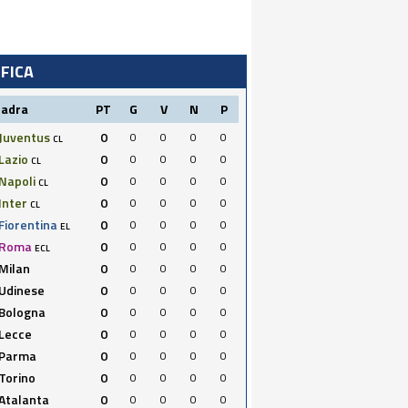
IFICA
uadra
PT
G
V
N
P
Juventus
0
0
0
0
0
CL
Lazio
0
0
0
0
0
CL
Napoli
0
0
0
0
0
CL
Inter
0
0
0
0
0
CL
Fiorentina
0
0
0
0
0
EL
Roma
0
0
0
0
0
ECL
Milan
0
0
0
0
0
Udinese
0
0
0
0
0
Bologna
0
0
0
0
0
Lecce
0
0
0
0
0
Parma
0
0
0
0
0
Torino
0
0
0
0
0
Atalanta
0
0
0
0
0