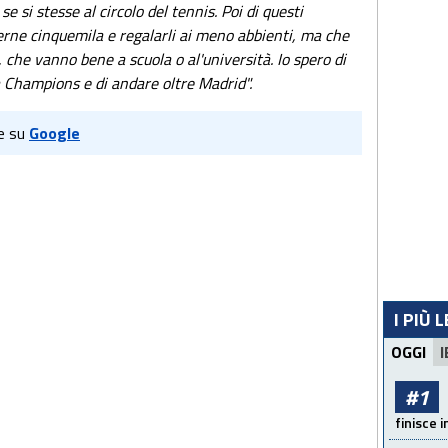
se si stesse al circolo del tennis. Poi di questi
rne cinquemila e regalarli ai meno abbienti, ma che
, che vanno bene a scuola o al'università. Io spero di
a Champions e di andare oltre Madrid".
e su
Google
I PIÙ 
OGGI
I
#1
finisce i