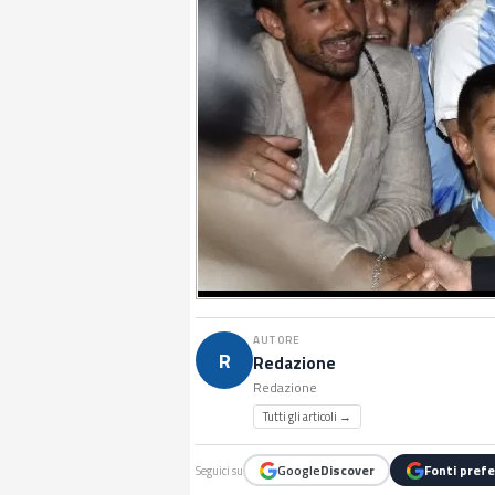
AUTORE
R
Redazione
Redazione
Tutti gli articoli →
Google
Discover
Fonti prefe
Seguici su