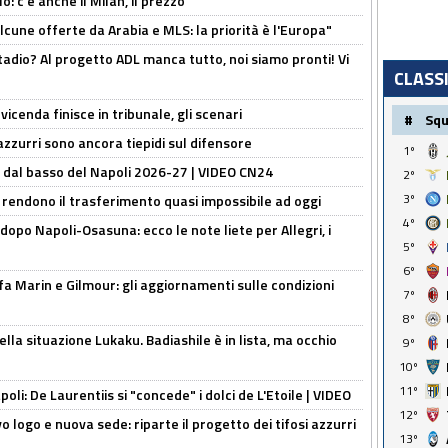
: c'è anche il Milan, il prezzo
alcune offerte da Arabia e MLS: la priorità è l'Europa"
adio? Al progetto ADL manca tutto, noi siamo pronti! Vi
CLASS
icenda finisce in tribunale, gli scenari
#
Sq
 azzurri sono ancora tiepidi sul difensore
1º
a dal basso del Napoli 2026-27 | VIDEO CN24
2º
3º
 rendono il trasferimento quasi impossibile ad oggi
4º
dopo Napoli-Osasuna: ecco le note liete per Allegri, i
5º
6º
Marin e Gilmour: gli aggiornamenti sulle condizioni
7º
8º
lla situazione Lukaku. Badiashile è in lista, ma occhio
9º
10º
11º
apoli: De Laurentiis si "concede" i dolci de L'Etoile | VIDEO
12º
 logo e nuova sede: riparte il progetto dei tifosi azzurri
13º