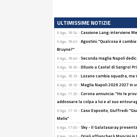
ULTIMISSIME NOTIZIE
Cassione Lang: interviene Me
6 Ago, 18:54 -
Agostini: "Qualcosa è cambiat
6 Ago, 18:45 -
Bruyne?"
Seconda maglia Napoli dedica
6 Ago, 18:40 -
Diluvio a Castel di Sangro! P
6 Ago, 18:30 -
Lozano cambia squadra, ma re
6 Ago, 18:10 -
Maglia Napoli 2026 2027 in ve
6 Ago, 18:10 -
Corona annuncia: "Ho le prove
6 Ago, 17:20 -
addossare la colpa a lui e al suo entoura
Caso Esposito, Giuffredi: "Giu
6 Ago, 17:10 -
Melis"
Sky - Il Galatasaray presenta
6 Ago, 17:00 -
Oriali affiancherà Mancini in 
6 Ago, 16:45 -