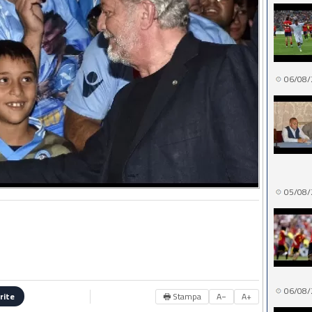
06/08/
05/08/
06/08/
🖶 Stampa
A−
A+
rite