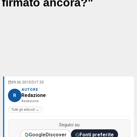
firmato ancora?"
09.06.2015
17:20
AUTORE
Redazione
R
Redazione
Tutti gli articoli →
Seguici su
Google
Discover
Fonti preferite