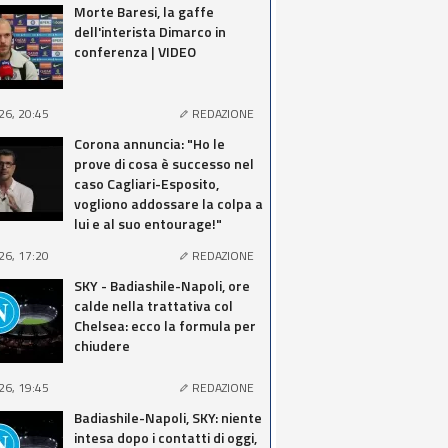
Morte Baresi, la gaffe
dell'interista Dimarco in
conferenza | VIDEO
26, 20:45
REDAZIONE
Corona annuncia: "Ho le
prove di cosa è successo nel
caso Cagliari-Esposito,
vogliono addossare la colpa a
lui e al suo entourage!"
26, 17:20
REDAZIONE
SKY - Badiashile-Napoli, ore
calde nella trattativa col
Chelsea: ecco la formula per
chiudere
26, 19:45
REDAZIONE
Badiashile-Napoli, SKY: niente
intesa dopo i contatti di oggi,