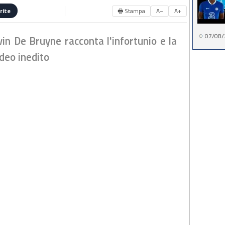
🖶 Stampa
A−
A+
rite
07/08/
vin De Bruyne racconta l'infortunio e la
video inedito