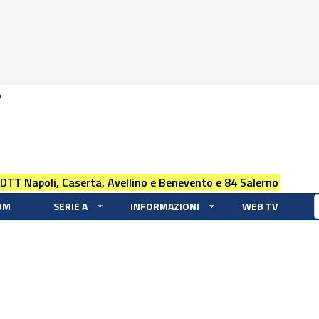
0
 DTT Napoli, Caserta, Avellino e Benevento e 84 Salerno
UM
SERIE A
INFORMAZIONI
WEB TV