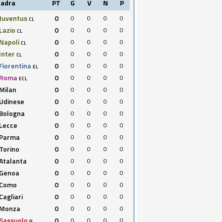
uadra
PT
G
V
N
P
Juventus
0
0
0
0
0
CL
Lazio
0
0
0
0
0
CL
Napoli
0
0
0
0
0
CL
Inter
0
0
0
0
0
CL
Fiorentina
0
0
0
0
0
EL
Roma
0
0
0
0
0
ECL
Milan
0
0
0
0
0
Udinese
0
0
0
0
0
Bologna
0
0
0
0
0
Lecce
0
0
0
0
0
Parma
0
0
0
0
0
Torino
0
0
0
0
0
Atalanta
0
0
0
0
0
Genoa
0
0
0
0
0
Como
0
0
0
0
0
Cagliari
0
0
0
0
0
Monza
0
0
0
0
0
Sassuolo
0
0
0
0
0
R