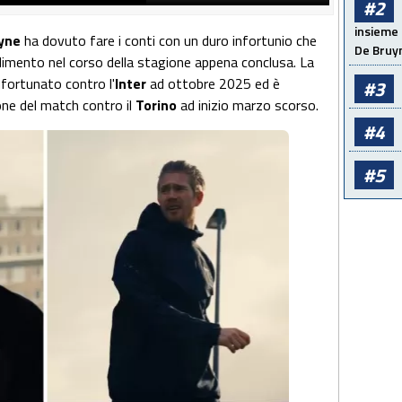
#2
insieme 
yne
ha dovuto fare i conti con un duro infortunio che
De Bruy
ndimento nel corso della stagione appena conclusa. La
nfortunato contro l'
Inter
ad ottobre 2025 ed è
#3
ne del match contro il
Torino
ad inizio marzo scorso.
#4
#5