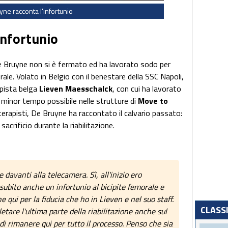
ne racconta l'infortunio
infortunio
e Bruyne non si è fermato ed ha lavorato sodo per
rale. Volato in Belgio con il benestare della SSC Napoli,
apista belga
Lieven Maesschalck
, con cui ha lavorato
l minor tempo possibile nelle strutture di
Move to
ioterapisti, De Bruyne ha raccontato il calvario passato:
 sacrificio durante la riabilitazione.
e davanti alla telecamera. Sì, all'inizio ero
ubito anche un infortunio al bicipite femorale e
ne qui per la fiducia che ho in Lieven e nel suo staff.
CLASS
tare l'ultima parte della riabilitazione anche sul
di rimanere qui per tutto il processo. Penso che sia