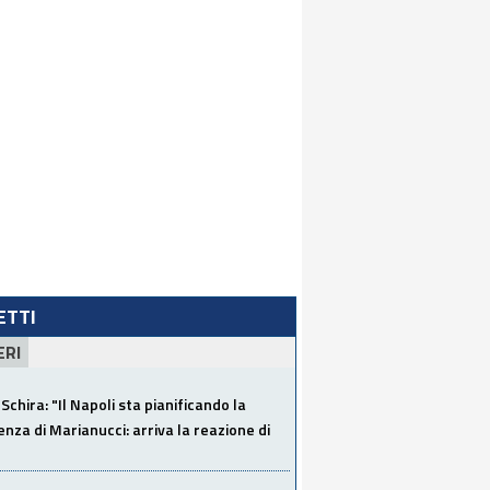
LETTI
ERI
Schira: "Il Napoli sta pianificando la
za di Marianucci: arriva la reazione di