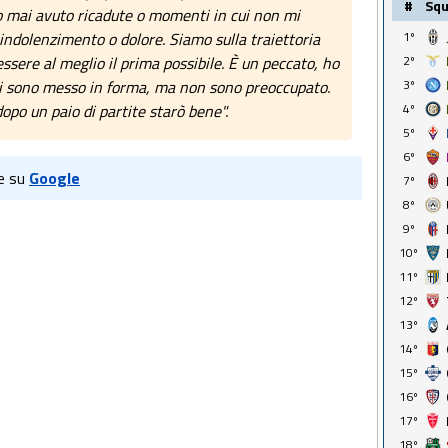
#
Sq
ho mai avuto ricadute o momenti in cui non mi
1º
indolenzimento o dolore. Siamo sulla traiettoria
2º
essere al meglio il prima possibile. È un peccato, ho
3º
mi sono messo in forma, ma non sono preoccupato.
4º
opo un paio di partite starò bene".
5º
6º
e su
Google
7º
8º
9º
10º
11º
12º
13º
14º
15º
16º
17º
18º