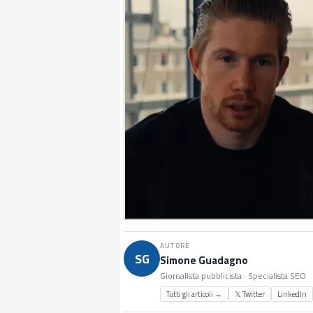
AUTORE
SG
Simone Guadagno
Giornalista pubblicista · Specialista SEO
Tutti gli articoli →
𝕏 Twitter
LinkedIn