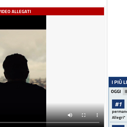
VIDEO ALLEGATI
I PIÙ 
OGGI
I
#1
permanen
Allegri"