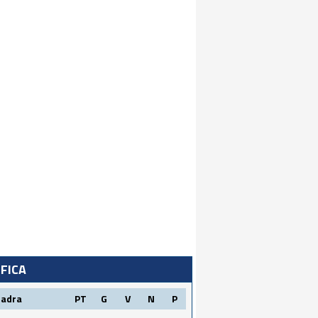
IFICA
uadra
PT
G
V
N
P