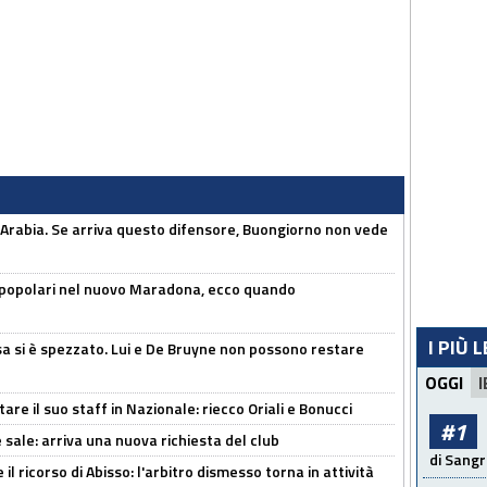
 Arabia. Se arriva questo difensore, Buongiorno non vede
 popolari nel nuovo Maradona, ecco quando
I PIÙ 
a si è spezzato. Lui e De Bruyne non possono restare
OGGI
I
re il suo staff in Nazionale: riecco Oriali e Bonucci
#1
 sale: arriva una nuova richiesta del club
di Sangr
il ricorso di Abisso: l'arbitro dismesso torna in attività