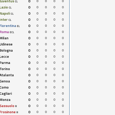
Juventus
0
0
0
0
0
CL
Lazio
0
0
0
0
0
CL
Napoli
0
0
0
0
0
CL
Inter
0
0
0
0
0
CL
Fiorentina
0
0
0
0
0
EL
Roma
0
0
0
0
0
ECL
Milan
0
0
0
0
0
Udinese
0
0
0
0
0
Bologna
0
0
0
0
0
Lecce
0
0
0
0
0
Parma
0
0
0
0
0
Torino
0
0
0
0
0
Atalanta
0
0
0
0
0
Genoa
0
0
0
0
0
Como
0
0
0
0
0
Cagliari
0
0
0
0
0
Monza
0
0
0
0
0
Sassuolo
0
0
0
0
0
R
Frosinone
0
0
0
0
0
R