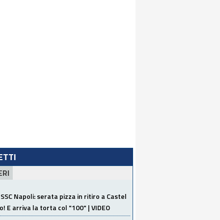
LETTI
ERI
SSC Napoli: serata pizza in ritiro a Castel
o! E arriva la torta col "100" | VIDEO