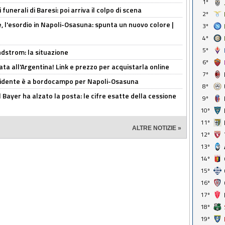
1º
funerali di Baresi: poi arriva il colpo di scena
2º
, l'esordio in Napoli-Osasuna: spunta un nuovo colore |
3º
4º
5º
ndstrom: la situazione
6º
ta all'Argentina! Link e prezzo per acquistarla online
7º
presidente è a bordocampo per Napoli-Osasuna
8º
il Bayer ha alzato la posta: le cifre esatte della cessione
9º
10º
11º
ALTRE NOTIZIE »
12º
13º
14º
15º
16º
17º
18º
19º