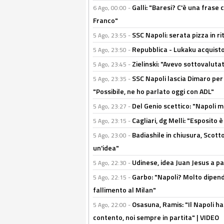
Galli: "Baresi? C'è una frase
6 Ago, 00:00 -
Franco"
SSC Napoli: serata pizza in ri
5 Ago, 23:55 -
Repubblica - Lukaku acquisto
5 Ago, 23:50 -
Zielinski: "Avevo sottovaluta
5 Ago, 23:45 -
SSC Napoli lascia Dimaro per 
5 Ago, 23:35 -
"Possibile, ne ho parlato oggi con ADL"
Del Genio scettico: "Napoli m
5 Ago, 23:27 -
Cagliari, dg Melli: "Esposito
5 Ago, 23:15 -
Badiashile in chiusura, Scotto
5 Ago, 23:00 -
un'idea"
Udinese, idea Juan Jesus a p
5 Ago, 22:30 -
Garbo: "Napoli? Molto dipender
5 Ago, 22:15 -
fallimento al Milan"
Osasuna, Ramis: "Il Napoli ha
5 Ago, 22:00 -
contento, noi sempre in partita" | VIDEO