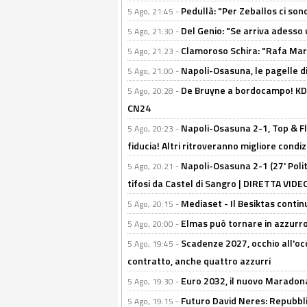
Pedullà: "Per Zeballos ci son
5 Ago, 21:45 -
Del Genio: "Se arriva adesso 
5 Ago, 21:30 -
Clamoroso Schira: "Rafa Mari
5 Ago, 21:23 -
Napoli-Osasuna, le pagelle di
5 Ago, 21:00 -
De Bruyne a bordocampo! KDB
5 Ago, 20:28 -
CN24
Napoli-Osasuna 2-1, Top & Fl
5 Ago, 20:23 -
fiducia! Altri ritroveranno migliore condi
Napoli-Osasuna 2-1 (27' Polita
5 Ago, 20:21 -
tifosi da Castel di Sangro | DIRETTA VIDE
Mediaset - Il Besiktas contin
5 Ago, 20:15 -
Elmas può tornare in azzurro:
5 Ago, 20:00 -
Scadenze 2027, occhio all'occ
5 Ago, 19:45 -
contratto, anche quattro azzurri
Euro 2032, il nuovo Maradon
5 Ago, 19:30 -
Futuro David Neres: Repubbli
5 Ago, 19:15 -