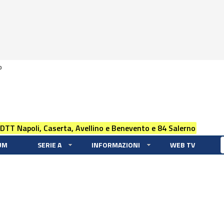
0
 DTT Napoli, Caserta, Avellino e Benevento e 84 Salerno
UM
SERIE A
INFORMAZIONI
WEB TV