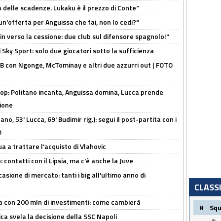
o delle scadenze. Lukaku è il prezzo di Conte"
un'offerta per Anguissa che fai, non lo cedi?"
n verso la cessione: due club sul difensore spagnolo!"
 Sky Sport: solo due giocatori sotto la sufficienza
 con Ngonge, McTominay e altri due azzurri out | FOTO
op: Politano incanta, Anguissa domina, Lucca prende
zione
no, 53' Lucca, 69' Budimir rig.): segui il post-partita con i
O
ua a trattare l'acquisto di Vlahovic
 contatti con il Lipsia, ma c'è anche la Juve
asione di mercato: tanti i big all'ultimo anno di
CLASS
a con 200 mln di investimenti: come cambierà
#
Sq
ca svela la decisione della SSC Napoli