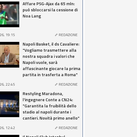
Affare PSG-Ajax da 65 mln:
può sbloccarsi la cessione di
Noa Lang
26, 19:15
REDAZIONE
Napoli Basket, il ds Cavaliere:
"Vogliamo trasmettere alla
nostra squadra i valori che
Napoli vuole, sarà
affascinante giocare la prima
partita in trasferta a Roma"
26, 22:45
REDAZIONE
Restyling Maradona,
l'ingegnere Conte a CN24:
"Garantita la fruibilità dello
stadio al napoli durante i
cantieri. Novità primo anello"
26, 12:42
REDAZIONE
Il Napoli Club Istanbul