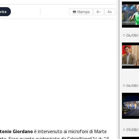
🖶 Stampa
A−
A+
rite
04/08/
04/08/
05/08/
tonio Giordano
è intervenuto ai microfoni di Marte
rte. Ecco quanto evidenziato da CalcioNapoli24.it: "
Il