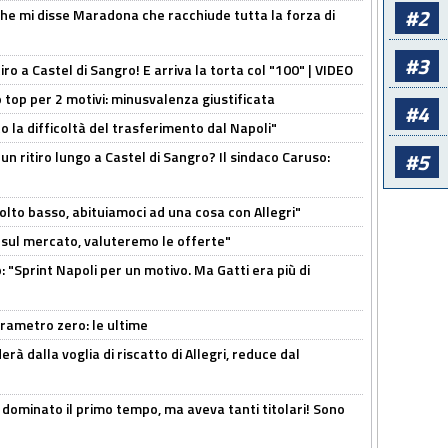
#2
 che mi disse Maradona che racchiude tutta la forza di
#3
tiro a Castel di Sangro! E arriva la torta col "100" | VIDEO
 top per 2 motivi: minusvalenza giustificata
#4
to la difficoltà del trasferimento dal Napoli"
un ritiro lungo a Castel di Sangro? Il sindaco Caruso:
#5
olto basso, abituiamoci ad una cosa con Allegri"
 è sul mercato, valuteremo le offerte"
: "Sprint Napoli per un motivo. Ma Gatti era più di
arametro zero: le ultime
à dalla voglia di riscatto di Allegri, reduce dal
 dominato il primo tempo, ma aveva tanti titolari! Sono