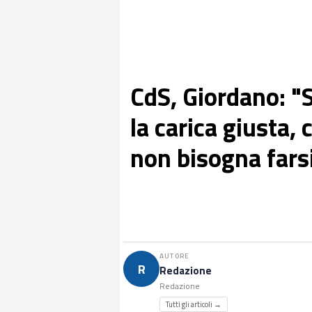
CdS, Giordano: "S
la carica giusta,
non bisogna farsi
AUTORE
R
Redazione
Redazione
Tutti gli articoli →