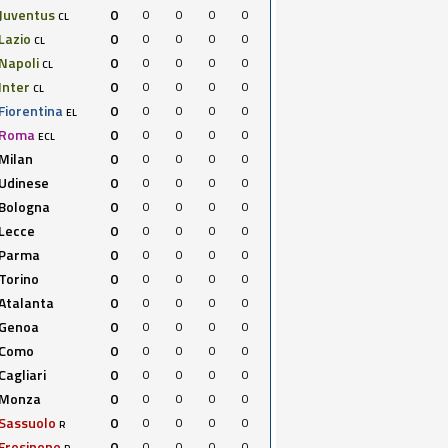
Juventus
0
0
0
0
0
CL
Lazio
0
0
0
0
0
CL
Napoli
0
0
0
0
0
CL
Inter
0
0
0
0
0
CL
Fiorentina
0
0
0
0
0
EL
Roma
0
0
0
0
0
ECL
Milan
0
0
0
0
0
Udinese
0
0
0
0
0
Bologna
0
0
0
0
0
Lecce
0
0
0
0
0
Parma
0
0
0
0
0
Torino
0
0
0
0
0
Atalanta
0
0
0
0
0
Genoa
0
0
0
0
0
Como
0
0
0
0
0
Cagliari
0
0
0
0
0
Monza
0
0
0
0
0
Sassuolo
0
0
0
0
0
R
Frosinone
0
0
0
0
0