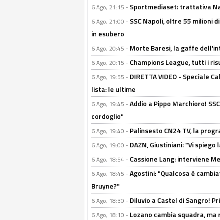
Sportmediaset: trattativa Nap
6 Ago, 21:15 -
SSC Napoli, oltre 55 milioni d
6 Ago, 21:00 -
in esubero
Morte Baresi, la gaffe dell'i
6 Ago, 20:45 -
Champions League, tutti i ris
6 Ago, 20:15 -
DIRETTA VIDEO - Speciale Cal
6 Ago, 19:55 -
lista: le ultime
Addio a Pippo Marchioro! SSC N
6 Ago, 19:45 -
cordoglio"
Palinsesto CN24 TV, la prog
6 Ago, 19:40 -
DAZN, Giustiniani: "Vi spiego 
6 Ago, 19:00 -
Cassione Lang: interviene Me
6 Ago, 18:54 -
Agostini: "Qualcosa è cambiat
6 Ago, 18:45 -
Bruyne?"
Diluvio a Castel di Sangro! P
6 Ago, 18:30 -
Lozano cambia squadra, ma re
6 Ago, 18:10 -