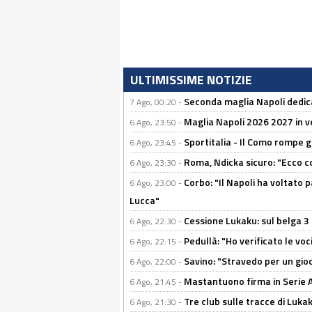
ULTIMISSIME NOTIZIE
Seconda maglia Napoli dedica
7 Ago, 00:20 -
Maglia Napoli 2026 2027 in ve
6 Ago, 23:50 -
Sportitalia - Il Como rompe g
6 Ago, 23:45 -
Roma, Ndicka sicuro: "Ecco c
6 Ago, 23:30 -
Corbo: "Il Napoli ha voltato 
6 Ago, 23:00 -
Lucca"
Cessione Lukaku: sul belga 3 
6 Ago, 22:30 -
Pedullà: "Ho verificato le vo
6 Ago, 22:15 -
Savino: "Stravedo per un gio
6 Ago, 22:00 -
Mastantuono firma in Serie A, 
6 Ago, 21:45 -
Tre club sulle tracce di Luka
6 Ago, 21:30 -