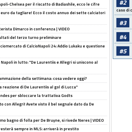
#2
oli-Chelsea per il riscatto di Badiashile, ecco le cifre
caso di
i euro da tagliare! Ecco il costo annuo dei sette calciatori
#3
nterista Dimarco in conferenza | VIDEO
#4
ultati del terzo turno preliminare
ciomercato di CalcioNapoli 24: Addio Lukaku e questione
#5
apoli in lutto: "De Laurentiis e Allegri si uniscono al
rammazione della settimana: cosa vedere oggi?
la reazione di De Laurentiis al gol di Lucca"
ndes per sbloccare la trattativa Godts
o con Allegri! Avete visto il bel segnale dato da De
rimo bagno di folla per De Bruyne, si rivede Neres | VIDEO
sterà sempre in MLS: arriverà in prestito