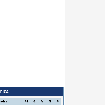
IFICA
uadra
PT
G
V
N
P