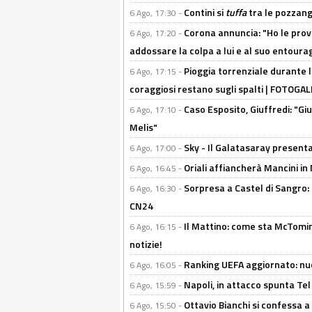
Contini si
tuffa
tra le pozzang
6 Ago, 17:30 -
Corona annuncia: "Ho le prove
6 Ago, 17:20 -
addossare la colpa a lui e al suo entoura
Pioggia torrenziale durante l
6 Ago, 17:15 -
coraggiosi restano sugli spalti | FOTOG
Caso Esposito, Giuffredi: "Giu
6 Ago, 17:10 -
Melis"
Sky - Il Galatasaray presenta
6 Ago, 17:00 -
Oriali affiancherà Mancini in 
6 Ago, 16:45 -
Sorpresa a Castel di Sangro:
6 Ago, 16:30 -
CN24
Il Mattino: come sta McTomi
6 Ago, 16:15 -
notizie!
Ranking UEFA aggiornato: nuov
6 Ago, 16:05 -
Napoli, in attacco spunta Tel
6 Ago, 15:59 -
Ottavio Bianchi si confessa a 
6 Ago, 15:50 -