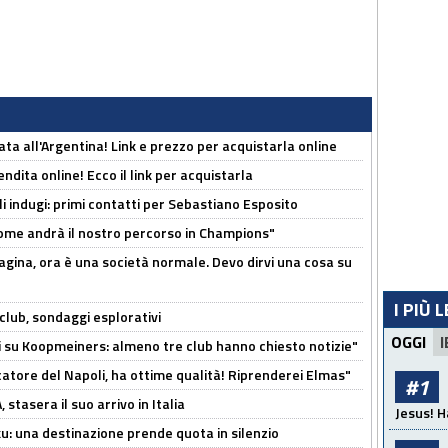
ta all'Argentina! Link e prezzo per acquistarla online
ndita online! Ecco il link per acquistarla
li indugi: primi contatti per Sebastiano Esposito
ome andrà il nostro percorso in Champions"
pagina, ora è una società normale. Devo dirvi una cosa su
I PIÙ 
club, sondaggi esplorativi
OGGI
I
ci su Koopmeiners: almeno tre club hanno chiesto notizie"
catore del Napoli, ha ottime qualità! Riprenderei Elmas"
#1
stasera il suo arrivo in Italia
Jesus! H
ku: una destinazione prende quota in silenzio