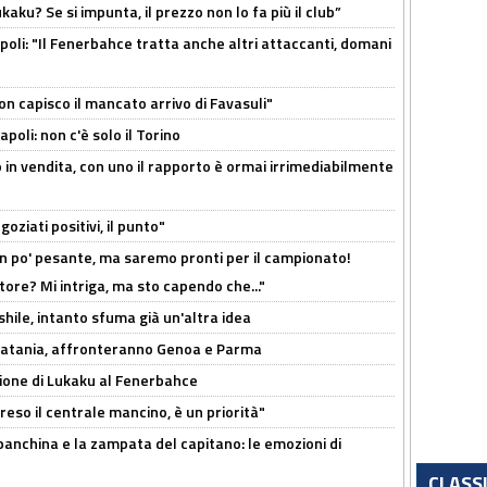
kaku? Se si impunta, il prezzo non lo fa più il club”
poli: "Il Fenerbahce tratta anche altri attaccanti, domani
non capisco il mancato arrivo di Favasuli"
poli: non c'è solo il Torino
 in vendita, con uno il rapporto è ormai irrimediabilmente
oziati positivi, il punto"
n po' pesante, ma saremo pronti per il campionato!
tore? Mi intriga, ma sto capendo che..."
shile, intanto sfuma già un'altra idea
e Catania, affronteranno Genoa e Parma
sione di Lukaku al Fenerbahce
reso il centrale mancino, è un priorità"
 panchina e la zampata del capitano: le emozioni di
CLASS