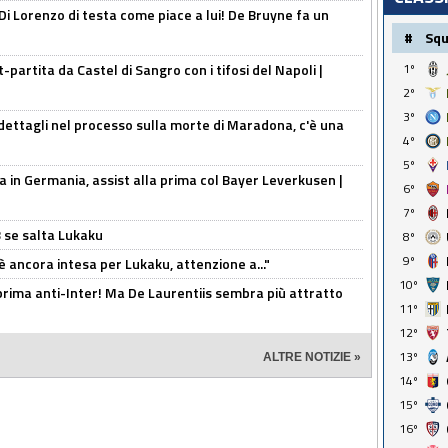
Di Lorenzo di testa come piace a lui! De Bruyne fa un
#
Sq
t-partita da Castel di Sangro con i tifosi del Napoli |
1º
2º
3º
ettagli nel processo sulla morte di Maradona, c'è una
4º
5º
a in Germania, assist alla prima col Bayer Leverkusen |
6º
7º
B se salta Lukaku
8º
9º
'è ancora intesa per Lukaku, attenzione a..."
10º
a prima anti-Inter! Ma De Laurentiis sembra più attratto
11º
12º
13º
ALTRE NOTIZIE »
14º
15º
16º