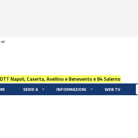
:40
 DTT Napoli, Caserta, Avellino e Benevento e 84 Salerno
UM
SERIE A
INFORMAZIONI
WEB TV