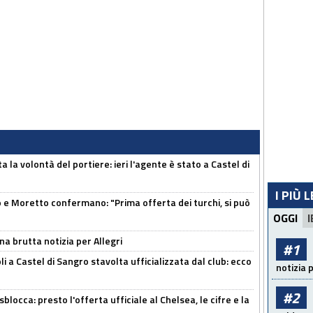
 la volontà del portiere: ieri l'agente è stato a Castel di
I PIÙ 
 Moretto confermano: "Prima offerta dei turchi, si può
OGGI
I
na brutta notizia per Allegri
#1
a Castel di Sangro stavolta ufficializzata dal club: ecco
notizia 
#2
sblocca: presto l'offerta ufficiale al Chelsea, le cifre e la