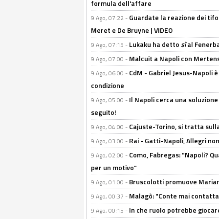
formula dell'affare
Guardate la reazione dei tifo
9 Ago, 07:22 -
Meret e De Bruyne | VIDEO
Lukaku ha detto
sì
al Fenerbah
9 Ago, 07:15 -
Malcuit a Napoli con Mertens
9 Ago, 07:00 -
CdM - Gabriel Jesus-Napoli è
9 Ago, 06:00 -
condizione
Il Napoli cerca una soluzione
9 Ago, 05:00 -
seguito!
Cajuste-Torino, si tratta sull
9 Ago, 04:00 -
Rai - Gatti-Napoli, Allegri no
9 Ago, 03:00 -
Como, Fabregas: "Napoli? Qua
9 Ago, 02:00 -
per un motivo"
Bruscolotti promuove Marianu
9 Ago, 01:00 -
Malagò: "Conte mai contattato
9 Ago, 00:37 -
In che ruolo potrebbe giocare
9 Ago, 00:15 -