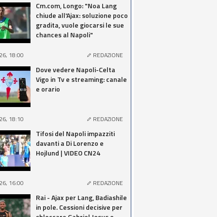
Cm.com, Longo: "Noa Lang
chiude all'Ajax: soluzione poco
gradita, vuole giocarsi le sue
chances al Napoli"
26, 18:00
REDAZIONE
Dove vedere Napoli-Celta
Vigo in Tv e streaming: canale
e orario
26, 18:10
REDAZIONE
Tifosi del Napoli impazziti
davanti a Di Lorenzo e
Hojlund | VIDEO CN24
26, 16:00
REDAZIONE
Rai - Ajax per Lang, Badiashile
in pole. Cessioni decisive per
sbloccare Gabriel Jesus e