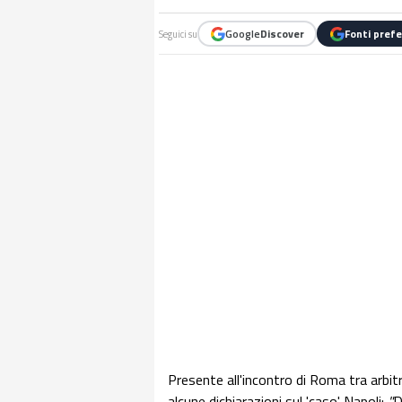
Google
Discover
Fonti prefe
Seguici su
Presente all'incontro di Roma tra arbitr
alcune dichiarazioni sul 'caso' Napoli:
"
D