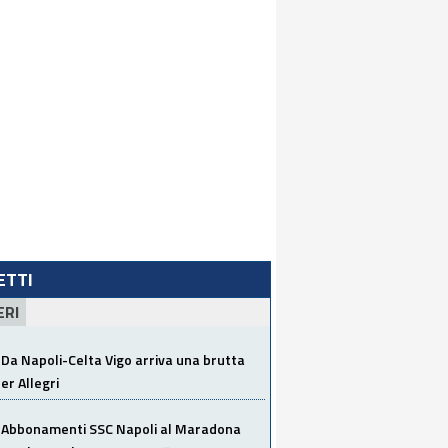
LETTI
ERI
Da Napoli-Celta Vigo arriva una brutta
per Allegri
Abbonamenti SSC Napoli al Maradona