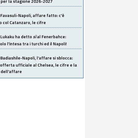
 per la stagione 2026-2027
Favasuli-Napoli, affare fatto: c'è
o col Catanzaro, le cifre
Lukaku ha detto
sì
al Fenerbahce:
o l'intesa tra i turchi ed il Napoli!
Badiashile-Napoli, l'affare si sblocca:
offerta ufficiale al Chelsea, le cifre e la
dell'affare