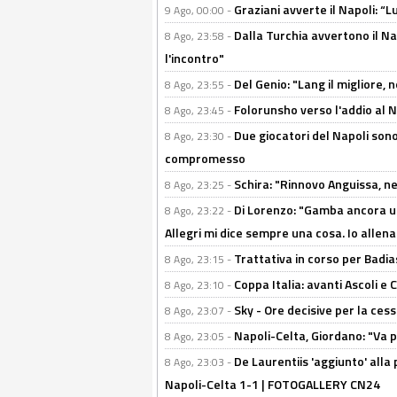
Graziani avverte il Napoli: “Lu
9 Ago, 00:00 -
Dalla Turchia avvertono il Na
8 Ago, 23:58 -
l'incontro"
Del Genio: "Lang il migliore, 
8 Ago, 23:55 -
Folorunsho verso l'addio al Na
8 Ago, 23:45 -
Due giocatori del Napoli sono
8 Ago, 23:30 -
compromesso
Schira: "Rinnovo Anguissa, neg
8 Ago, 23:25 -
Di Lorenzo: "Gamba ancora u
8 Ago, 23:22 -
Allegri mi dice sempre una cosa. Io allena
Trattativa in corso per Badia
8 Ago, 23:15 -
Coppa Italia: avanti Ascoli 
8 Ago, 23:10 -
Sky - Ore decisive per la ces
8 Ago, 23:07 -
Napoli-Celta, Giordano: "Va p
8 Ago, 23:05 -
De Laurentiis 'aggiunto' alla
8 Ago, 23:03 -
Napoli-Celta 1-1 | FOTOGALLERY CN24