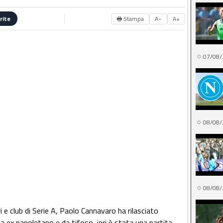
🖶 Stampa
A−
A+
rite
07/08/
08/08/
08/08/
i e club di Serie A, Paolo Cannavaro ha rilasciato
a ex napoletano e da tifoso, ieri è stata una partita