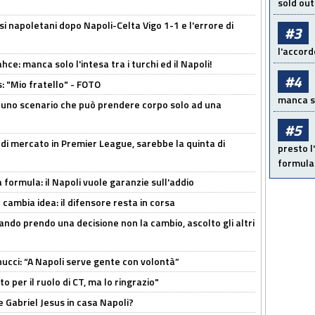
sold out
si napoletani dopo Napoli-Celta Vigo 1-1 e l'errore di
#3
l'accord
ce: manca solo l'intesa tra i turchi ed il Napoli!
#4
: "Mio fratello" - FOTO
manca sol
 uno scenario che può prendere corpo solo ad una
#5
 di mercato in Premier League, sarebbe la quinta di
presto l'
formula 
a formula: il Napoli vuole garanzie sull'addio
n cambia idea: il difensore resta in corsa
ndo prendo una decisione non la cambio, ascolto gli altri
cci: “A Napoli serve gente con volontà”
 per il ruolo di CT, ma lo ringrazio"
 Gabriel Jesus in casa Napoli?