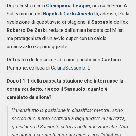
Dopo la sbornia in
Champions League
, riecco la Serie A.
Sul cammino del
Napoli
di
Carlo Ancelotti
, adesso, c'è la
rivelazione di quest'avvio di stagione: il
Sassuolo
dell'ex
Roberto De Zerbi
, reduce dall'amara batosta col Milan
ma protagonista di un avvio super con un calcio
organizzato e spumeggiante.
Del match di domani ne abbiamo parlato con
Gaetano
Pannone
, collega di
CalaneSassuolo.it
.
Dopo l'1-1 della passata stagione che interruppe la
corsa scudetto, riecco il Sassuolo: quanto è
cambiato da allora?
"Innanzitutto la posizione in classifica: mentre l'anno
scorso quel punto contribuì a raggiungere la salvezza,
quest'anno il Sassuolo si trova nelle posizioni alte. Non
sappiamo per quante giornate ancora, ma l'obiettivo