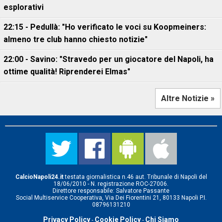
esplorativi
22:15 - Pedullà: "Ho verificato le voci su Koopmeiners:
almeno tre club hanno chiesto notizie"
22:00 - Savino: "Stravedo per un giocatore del Napoli, ha
ottime qualità! Riprenderei Elmas"
Altre Notizie »
CalcioNapoli24.it
testata giornalistica n.46 aut. Tribunale di Napoli del
18/06/2010 - N. registrazione ROC-27006.
Direttore responsabile: Salvatore Passante
Social Multiservice Cooperativa, Via Dei Fiorentini 21, 80133 Napoli P.I.
08796131210
Privacy Policy
Cookie Policy
Chi Siamo
-
-