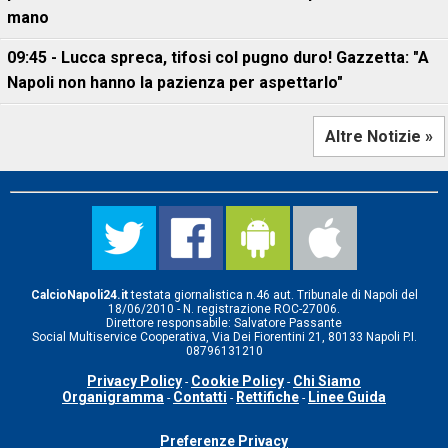
mano
09:45 - Lucca spreca, tifosi col pugno duro! Gazzetta: "A
Napoli non hanno la pazienza per aspettarlo"
Altre Notizie »
CalcioNapoli24.it
testata giornalistica n.46 aut. Tribunale di Napoli del
18/06/2010 - N. registrazione ROC-27006.
Direttore responsabile: Salvatore Passante
Social Multiservice Cooperativa, Via Dei Fiorentini 21, 80133 Napoli P.I.
08796131210
Privacy Policy
Cookie Policy
Chi Siamo
-
-
Organigramma
Contatti
Rettifiche
Linee Guida
-
-
-
Preferenze Privacy