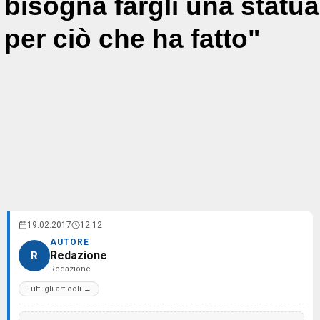
bisogna fargli una statua
per ciò che ha fatto"
19.02.2017
12:12
AUTORE
Redazione
R
Redazione
Tutti gli articoli →