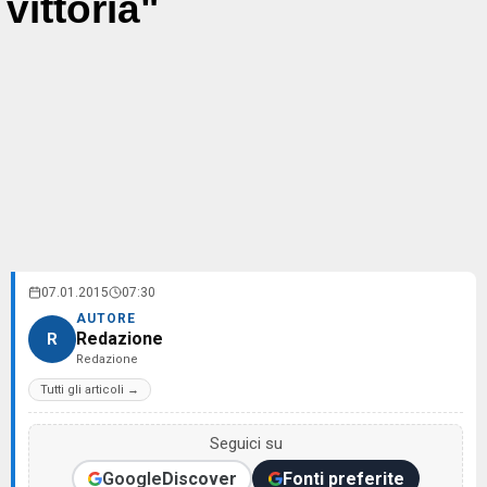
vittoria"
07.01.2015
07:30
AUTORE
Redazione
R
Redazione
Tutti gli articoli →
Seguici su
Google
Discover
Fonti preferite