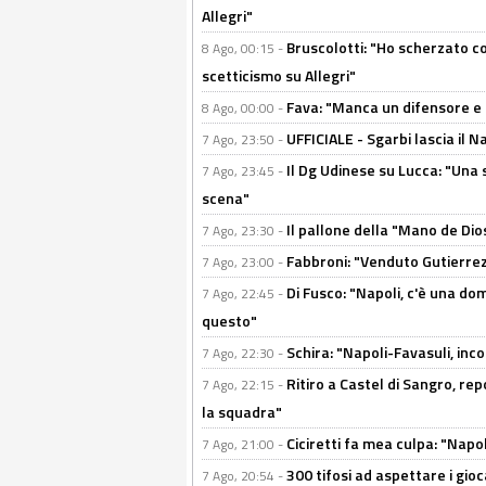
Allegri"
Bruscolotti: "Ho scherzato co
8 Ago, 00:15 -
scetticismo su Allegri"
Fava: "Manca un difensore e u
8 Ago, 00:00 -
UFFICIALE - Sgarbi lascia il 
7 Ago, 23:50 -
Il Dg Udinese su Lucca: "Una 
7 Ago, 23:45 -
scena"
Il pallone della "Mano de Dio
7 Ago, 23:30 -
Fabbroni: "Venduto Gutierrez
7 Ago, 23:00 -
Di Fusco: "Napoli, c'è una d
7 Ago, 22:45 -
questo"
Schira: "Napoli-Favasuli, in
7 Ago, 22:30 -
Ritiro a Castel di Sangro, re
7 Ago, 22:15 -
la squadra"
Ciciretti fa mea culpa: "Napo
7 Ago, 21:00 -
300 tifosi ad aspettare i gioc
7 Ago, 20:54 -