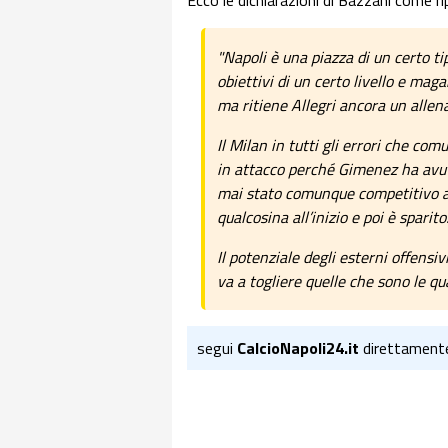
Ecco le dichiarazioni di Bazzani come ri
"Napoli è una piazza di un certo tip
obiettivi di un certo livello e maga
ma ritiene Allegri ancora un allena
Il Milan in tutti gli errori che c
in attacco perché Gimenez ha avut
mai stato comunque competitivo a li
qualcosina all’inizio e poi è sparito
Il potenziale degli esterni offensivi
va a togliere quelle che sono le qua
segui
CalcioNapoli24.it
direttament