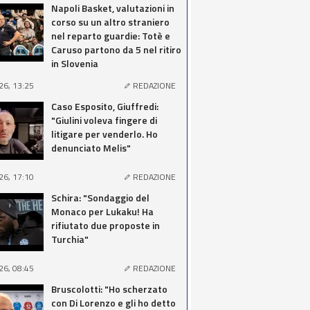
Napoli Basket, valutazioni in
corso su un altro straniero
nel reparto guardie: Totè e
Caruso partono da 5 nel ritiro
in Slovenia
26, 13:25
REDAZIONE
Caso Esposito, Giuffredi:
"Giulini voleva fingere di
litigare per venderlo. Ho
denunciato Melis"
26, 17:10
REDAZIONE
Schira: "Sondaggio del
Monaco per Lukaku! Ha
rifiutato due proposte in
Turchia"
26, 08:45
REDAZIONE
Bruscolotti: "Ho scherzato
con Di Lorenzo e gli ho detto