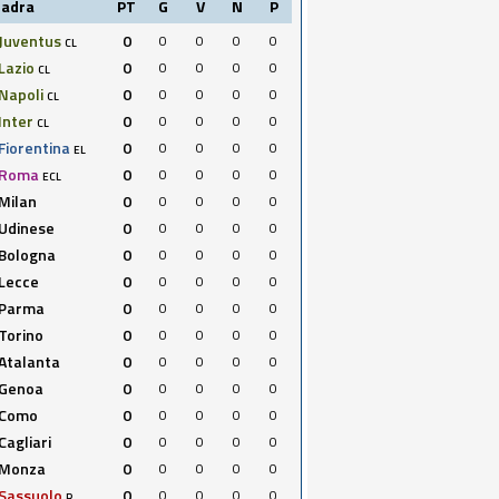
uadra
PT
G
V
N
P
Juventus
0
0
0
0
0
CL
Lazio
0
0
0
0
0
CL
Napoli
0
0
0
0
0
CL
Inter
0
0
0
0
0
CL
Fiorentina
0
0
0
0
0
EL
Roma
0
0
0
0
0
ECL
Milan
0
0
0
0
0
Udinese
0
0
0
0
0
Bologna
0
0
0
0
0
Lecce
0
0
0
0
0
Parma
0
0
0
0
0
Torino
0
0
0
0
0
Atalanta
0
0
0
0
0
Genoa
0
0
0
0
0
Como
0
0
0
0
0
Cagliari
0
0
0
0
0
Monza
0
0
0
0
0
Sassuolo
0
0
0
0
0
R