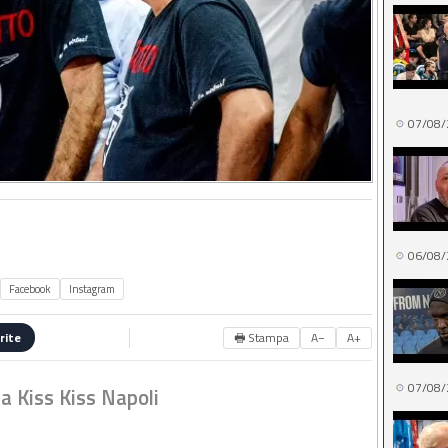
07/08/
06/08/
Facebook
Instagram
🖶 Stampa
A−
A+
rite
07/08/
 a Kiss Kiss Napoli