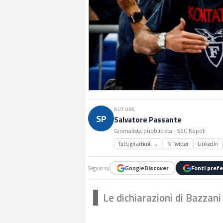
AUTORE
SP
Salvatore Passante
Giornalista pubblicista · SSC Napoli
Tutti gli articoli →
𝕏 Twitter
LinkedIn
Google
Discover
Fonti prefe
Seguici su
Le dichiarazioni di Bazzani