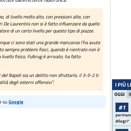
portate dall'emittente radiofonica:
o, di livello molto alto, con pressioni alte, con
ri De Laurentiis non si è fatto influenzare da quello
tore di un certo livello per questo tipo di piazze.
omunque ci sono stati una grande mancanza l’ha avuta
o sempre problemi fisici, quando è rientrato non è
vello fisico, Fulkrug è arrivato, ha fatto
.
 del Napoli sia un delitto non sfruttarlo, il 3-5-2 ti
lità degli esterni offensivi".
I PIÙ 
OGGI
I
e su
Google
#1
permanen
Allegri"