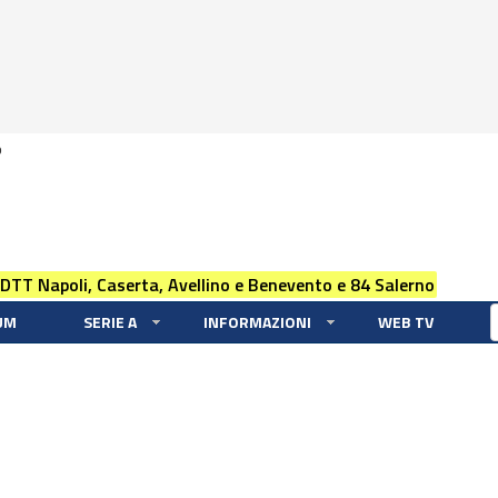
0
 DTT Napoli, Caserta, Avellino e Benevento e 84 Salerno
UM
SERIE A
INFORMAZIONI
WEB TV