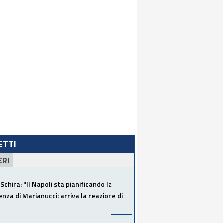
LETTI
ERI
Schira: "Il Napoli sta pianificando la
za di Marianucci: arriva la reazione di