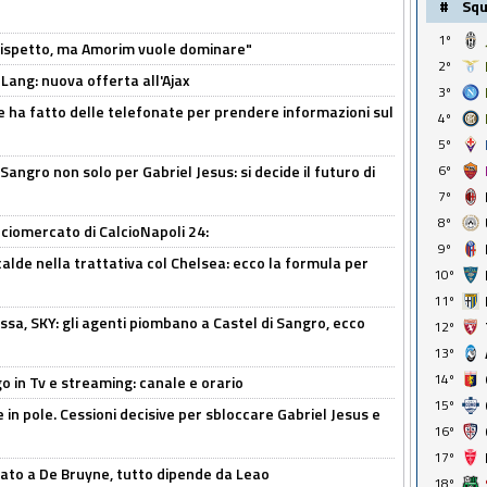
#
Sq
1º
o rispetto, ma Amorim vuole dominare"
2º
 Lang: nuova offerta all'Ajax
3º
e ha fatto delle telefonate per prendere informazioni sul
4º
5º
6º
 Sangro non solo per Gabriel Jesus: si decide il futuro di
7º
8º
ciomercato di CalcioNapoli 24:
9º
calde nella trattativa col Chelsea: ecco la formula per
10º
11º
ssa, SKY: gli agenti piombano a Castel di Sangro, ecco
12º
13º
14º
o in Tv e streaming: canale e orario
15º
e in pole. Cessioni decisive per sbloccare Gabriel Jesus e
16º
17º
sato a De Bruyne, tutto dipende da Leao
18º