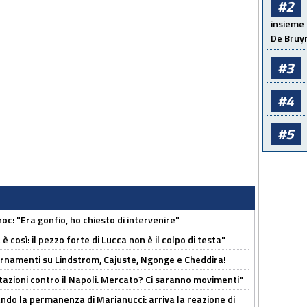
#2
insieme 
De Bruy
#3
#4
#5
c: "Era gonfio, ho chiesto di intervenire"
così: il pezzo forte di Lucca non è il colpo di testa"
iornamenti su Lindstrom, Cajuste, Ngonge e Cheddira!
Rotazioni contro il Napoli. Mercato? Ci saranno movimenti"
cando la permanenza di Marianucci: arriva la reazione di