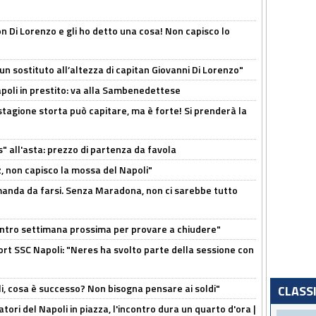
n Di Lorenzo e gli ho detto una cosa! Non capisco lo
n sostituto all’altezza di capitan Giovanni Di Lorenzo"
Napoli in prestito: va alla Sambenedettese
stagione storta può capitare, ma è forte! Si prenderà la
s" all'asta: prezzo di partenza da favola
, non capisco la mossa del Napoli"
omanda da farsi. Senza Maradona, non ci sarebbe tutto
contro settimana prossima per provare a chiudere"
port SSC Napoli: "Neres ha svolto parte della sessione con
li, cosa è successo? Non bisogna pensare ai soldi"
CLASS
atori del Napoli in piazza, l'incontro dura un quarto d'ora |