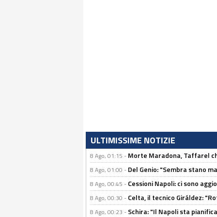
ULTIMISSIME NOTIZIE
Morte Maradona, Taffarel cho
8 Ago, 01:15 -
Del Genio: "Sembra stano ma è 
8 Ago, 01:00 -
Cessioni Napoli: ci sono agg
8 Ago, 00:45 -
Celta, il tecnico Giráldez: "
8 Ago, 00:30 -
Schira: "Il Napoli sta pianifi
8 Ago, 00:23 -