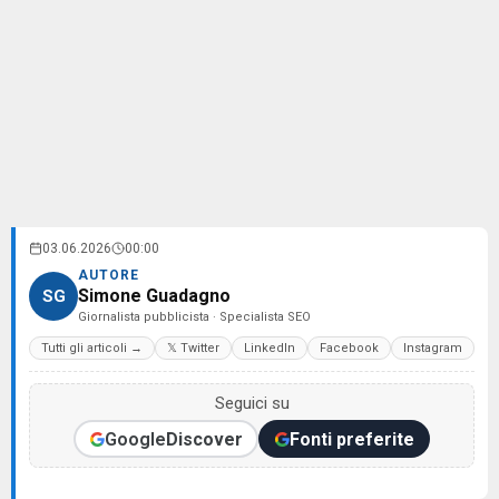
03.06.2026
00:00
AUTORE
Simone Guadagno
SG
Giornalista pubblicista · Specialista SEO
Tutti gli articoli →
𝕏 Twitter
LinkedIn
Facebook
Instagram
Seguici su
Google
Discover
Fonti preferite