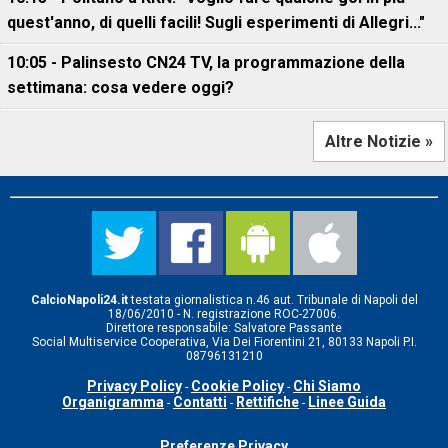
quest'anno, di quelli facili! Sugli esperimenti di Allegri..."
10:05 - Palinsesto CN24 TV, la programmazione della
settimana: cosa vedere oggi?
Altre Notizie »
CalcioNapoli24.it
testata giornalistica n.46 aut. Tribunale di Napoli del
18/06/2010 - N. registrazione ROC-27006.
Direttore responsabile: Salvatore Passante
Social Multiservice Cooperativa, Via Dei Fiorentini 21, 80133 Napoli P.I.
08796131210
Privacy Policy
Cookie Policy
Chi Siamo
-
-
Organigramma
Contatti
Rettifiche
Linee Guida
-
-
-
Preferenze Privacy