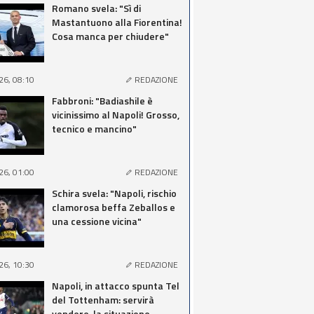
Romano svela: "Sì di
Mastantuono alla Fiorentina!
Cosa manca per chiudere"
26, 08:10
REDAZIONE
Fabbroni: "Badiashile è
vicinissimo al Napoli! Grosso,
tecnico e mancino"
26, 01:00
REDAZIONE
Schira svela: "Napoli, rischio
clamorosa beffa Zeballos e
una cessione vicina"
26, 10:30
REDAZIONE
Napoli, in attacco spunta Tel
del Tottenham: servirà
vendere, la situazione