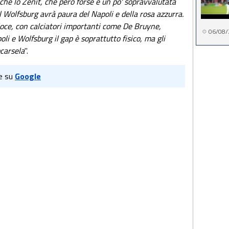
nche lo Zenit, che però forse è un po' sopravvalutata
 Wolfsburg avrà paura del Napoli e della rosa azzurra.
loce, con calciatori importanti come De Bruyne,
06/08/
li e Wolfsburg il gap è soprattutto fisico, ma gli
ocarsela
".
e su
Google