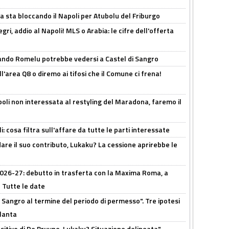
a sta bloccando il Napoli per Atubolu del Friburgo
ri, addio al Napoli! MLS o Arabia: le cifre dell'offerta
ando Romelu potrebbe vedersi a Castel di Sangro
l'area Q8 o diremo ai tifosi che il Comune ci frena!
oli non interessata al restyling del Maradona, faremo il
 cosa filtra sull'affare da tutte le parti interessate
are il suo contributo, Lukaku? La cessione aprirebbe le
 2026-27: debutto in trasferta con la Maxima Roma, a
 Tutte le date
 Sangro al termine del periodo di permesso". Tre ipotesi
tlanta
tivo di De Bruyne, Lukaku? Situazione delineata"