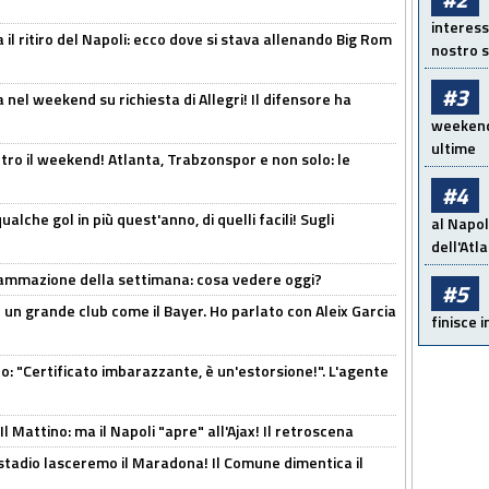
interess
 il ritiro del Napoli: ecco dove si stava allenando Big Rom
nostro s
#3
 nel weekend su richiesta di Allegri! Il difensore ha
weekend!
ultime
tro il weekend! Atlanta, Trabzonspor e non solo: le
#4
alche gol in più quest'anno, di quelli facili! Sugli
al Napol
dell'Atl
rammazione della settimana: cosa vedere oggi?
#5
in un grande club come il Bayer. Ho parlato con Aleix Garcia
finisce i
ito: "Certificato imbarazzante, è un'estorsione!". L'agente
 Mattino: ma il Napoli "apre" all'Ajax! Il retroscena
 stadio lasceremo il Maradona! Il Comune dimentica il