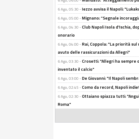
6 Ago, 06:00 -
Iezzo avvisa il Napoli: "Lukaku
6 Ago, 05:30 -
Mignano: “Segnale incoraggi
6 Ago, 05:00 -
Club Napoli Isola d'Ischia, 
6 Ago, 04:30 -
onorario
Rai, Coppola: "La priorità su
6 Ago, 04:00 -
avuto delle rassicurazioni da Allegri"
Crosetti: "Allegri ha sempre o
6 Ago, 03:30 -
inventato il calcio"
De Giovanni: "Il Napoli sembr
6 Ago, 03:00 -
Como da record, Napoli indiet
6 Ago, 02:45 -
Ottaiano spiazza tutti: "Ang
6 Ago, 02:30 -
Roma"