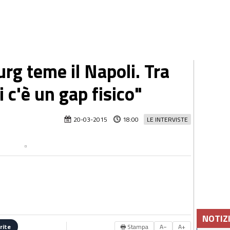
rg teme il Napoli. Tra
i c'è un gap fisico"
20-03-2015
18:00
LE INTERVISTE
NOTIZ
🖶 Stampa
A−
A+
rite