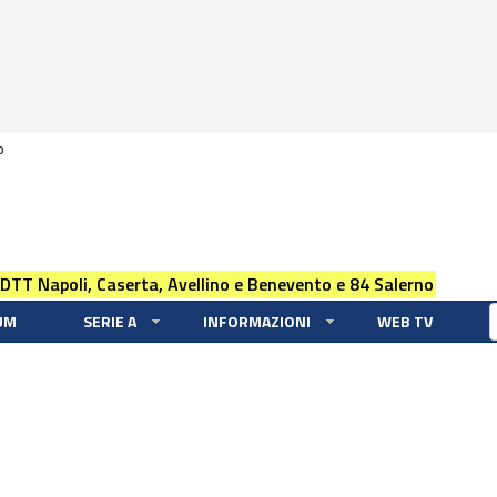
0
 DTT Napoli, Caserta, Avellino e Benevento e 84 Salerno
UM
SERIE A
INFORMAZIONI
WEB TV