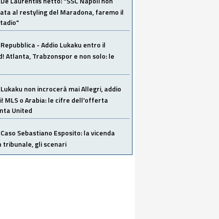
De Laurentiis netto: "SSC Napoli non
ata al restyling del Maradona, faremo il
tadio"
Repubblica - Addio Lukaku entro il
 Atlanta, Trabzonspor e non solo: le
Lukaku non incrocerà mai Allegri, addio
i! MLS o Arabia: le cifre dell'offerta
anta United
Caso Sebastiano Esposito: la vicenda
n tribunale, gli scenari