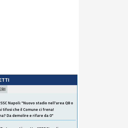
LETTI
ERI
SSC Napoli: "Nuovo stadio nell'area Q8 o
i tifosi che il Comune ci frena!
a? Da demolire e rifare da 0"