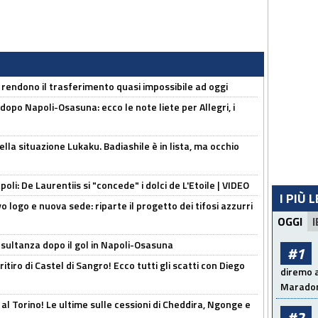
 rendono il trasferimento quasi impossibile ad oggi
dopo Napoli-Osasuna: ecco le note liete per Allegri, i
lla situazione Lukaku. Badiashile è in lista, ma occhio
apoli: De Laurentiis si "concede" i dolci de L'Etoile | VIDEO
I PIÙ 
 logo e nuova sede: riparte il progetto dei tifosi azzurri
OGGI
I
esultanza dopo il gol in Napoli-Osasuna
#1
ritiro di Castel di Sangro! Ecco tutti gli scatti con Diego
diremo a
Maradon
 al Torino! Le ultime sulle cessioni di Cheddira, Ngonge e
#2