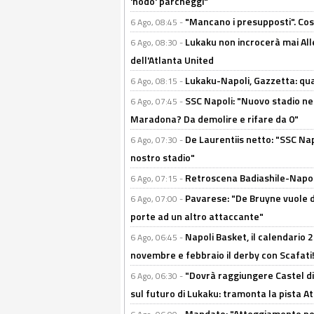
'nodo' parcheggi"
"Mancano i presupposti". Cos
6 Ago, 08:45 -
Lukaku non incrocerà mai Alleg
6 Ago, 08:30 -
dell'Atlanta United
Lukaku-Napoli, Gazzetta: qu
6 Ago, 08:15 -
SSC Napoli: "Nuovo stadio nel
6 Ago, 07:45 -
Maradona? Da demolire e rifare da 0"
De Laurentiis netto: "SSC Nap
6 Ago, 07:30 -
nostro stadio"
Retroscena Badiashile-Napoli:
6 Ago, 07:15 -
Pavarese: "De Bruyne vuole d
6 Ago, 07:00 -
porte ad un altro attaccante"
Napoli Basket, il calendario
6 Ago, 06:45 -
novembre e febbraio il derby con Scafati!
"Dovrà raggiungere Castel di
6 Ago, 06:30 -
sul futuro di Lukaku: tramonta la pista A
Mandato: "Atteggiamento posi