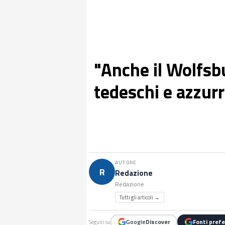
"Anche il Wolfsbu
tedeschi e azzurr
AUTORE
R
Redazione
Redazione
Tutti gli articoli →
Google
Discover
Fonti prefe
Seguici su