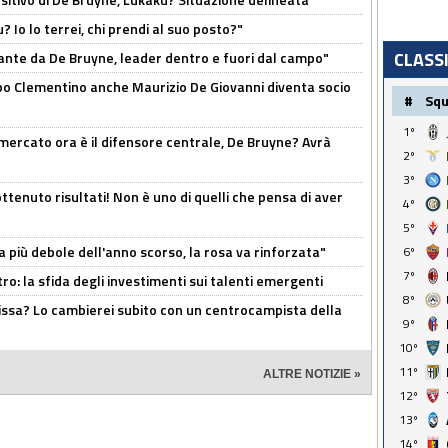
? Io lo terrei, chi prendi al suo posto?"
CLASS
ante da De Bruyne, leader dentro e fuori dal campo"
dopo Clementino anche Maurizio De Giovanni diventa socio
#
Sq
1º
l mercato ora è il difensore centrale, De Bruyne? Avrà
2º
3º
ttenuto risultati! Non è uno di quelli che pensa di aver
4º
5º
a più debole dell'anno scorso, la rosa va rinforzata"
6º
7º
ro: la sfida degli investimenti sui talenti emergenti
8º
uissa? Lo cambierei subito con un centrocampista della
9º
10º
11º
ALTRE NOTIZIE »
12º
13º
14º