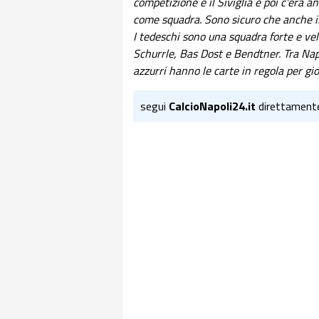
competizione è il Siviglia e poi c'era a
come squadra. Sono sicuro che anche il
I tedeschi sono una squadra forte e ve
Schurrle, Bas Dost e Bendtner. Tra Napo
azzurri hanno le carte in regola per gi
segui
CalcioNapoli24.it
direttament