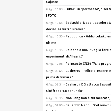
Cajuste
Lukaku in "permesso", diserta
6 Ago, 11:00 -
| FOTO
Badiashile-Napoli, accelerata
6 Ago, 10:45 -
deciso: azzurri o Premier
Repubblica - Addio Lukaku en
6 Ago, 10:30 -
ultime
Politano a KKN: "Voglio fare qu
6 Ago, 10:15 -
esperimenti di Allegri..."
Palinsesto CN24 TV, la prog
6 Ago, 10:05 -
Gutierrez: "Felice di essere 
6 Ago, 09:45 -
prima di firmare"
Cagliari, il DG attacca Espos
6 Ago, 09:31 -
Giuffredi: "Lo denuncio"
Noa Lang non è sul mercato, Il
6 Ago, 09:15 -
Dalla SSC Napoli: "Col nuovo
6 Ago, 09:00 -