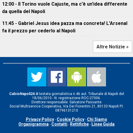
12:00 - Il Torino vuole Cajuste, ma c'è un'idea differente
da quella del Napoli
11:45 - Gabriel Jesus idea pazza ma concreta! L'Arsenal
fa il prezzo per cederlo al Napoli
Altre Notizie »
CalcioNapoli24.it
testata giornalistica n.46 aut. Tribunale di Napoli del
18/06/2010 - N. registrazione ROC-27006.
Direttore responsabile: Salvatore Passante
Social Multiservice Cooperativa, Via Dei Fiorentini 21, 80133 Napoli P.I.
08796131210
Privacy Policy
Cookie Policy
Chi Siamo
-
-
Organigramma
Contatti
Rettifiche
Linee Guida
-
-
-