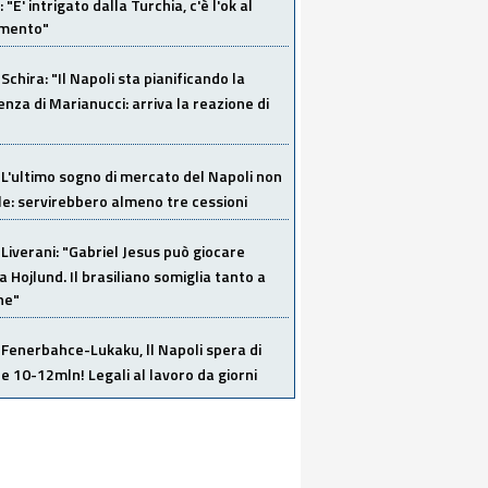
"E' intrigato dalla Turchia, c'è l'ok al
imento"
Schira: "Il Napoli sta pianificando la
za di Marianucci: arriva la reazione di
L'ultimo sogno di mercato del Napoli non
ile: servirebbero almeno tre cessioni
Liverani: "Gabriel Jesus può giocare
a Hojlund. Il brasiliano somiglia tanto a
ne"
Fenerbahce-Lukaku, ll Napoli spera di
e 10-12mln! Legali al lavoro da giorni