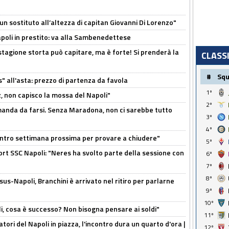
n sostituto all’altezza di capitan Giovanni Di Lorenzo"
Napoli in prestito: va alla Sambenedettese
stagione storta può capitare, ma è forte! Si prenderà la
CLASS
#
Sq
s" all'asta: prezzo di partenza da favola
1º
, non capisco la mossa del Napoli"
2º
omanda da farsi. Senza Maradona, non ci sarebbe tutto
3º
4º
contro settimana prossima per provare a chiudere"
5º
port SSC Napoli: "Neres ha svolto parte della sessione con
6º
7º
8º
us-Napoli, Branchini è arrivato nel ritiro per parlarne
9º
10º
li, cosa è successo? Non bisogna pensare ai soldi"
11º
atori del Napoli in piazza, l'incontro dura un quarto d'ora |
12º