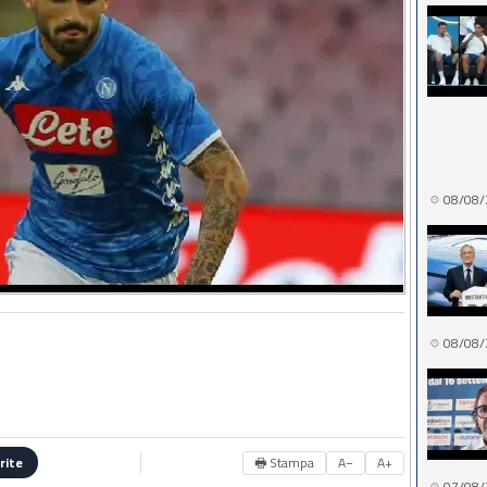
08/08/
08/08/
🖶 Stampa
A−
A+
rite
07/08/