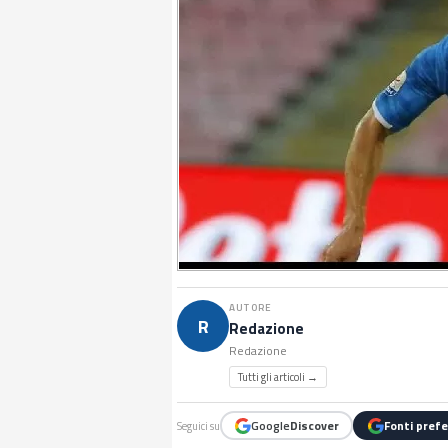
AUTORE
R
Redazione
Redazione
Tutti gli articoli →
Google
Discover
Fonti prefe
Seguici su