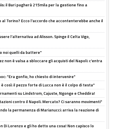
: il Bari pagherà 215mila per la gestione fino a
o al Torino? Ecco l'accordo che accontenterebbe anche il
re l’alternativa ad Alisson. Spinge il Celta Vigo,
o noi quelli da battere"
z non è valsa a sbloccare gli acquisti del Napoli: c'entra
c: "Era gonfio, ho chiesto di intervenire"
così: il pezzo forte di Lucca non è il colpo di testa"
iornamenti su Lindstrom, Cajuste, Ngonge e Cheddira!
Rotazioni contro il Napoli. Mercato? Ci saranno movimenti"
cando la permanenza di Marianucci: arriva la reazione di
n Di Lorenzo e gli ho detto una cosa! Non capisco lo