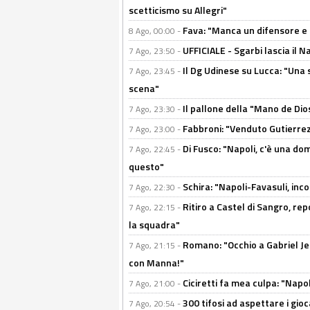
scetticismo su Allegri"
Fava: "Manca un difensore e u
8 Ago, 00:00 -
UFFICIALE - Sgarbi lascia il 
7 Ago, 23:50 -
Il Dg Udinese su Lucca: "Una 
7 Ago, 23:45 -
scena"
Il pallone della "Mano de Dio
7 Ago, 23:30 -
Fabbroni: "Venduto Gutierrez
7 Ago, 23:00 -
Di Fusco: "Napoli, c'è una d
7 Ago, 22:45 -
questo"
Schira: "Napoli-Favasuli, in
7 Ago, 22:30 -
Ritiro a Castel di Sangro, re
7 Ago, 22:15 -
la squadra"
Romano: "Occhio a Gabriel Jes
7 Ago, 21:15 -
con Manna!"
Ciciretti fa mea culpa: "Napo
7 Ago, 21:00 -
300 tifosi ad aspettare i gioc
7 Ago, 20:54 -