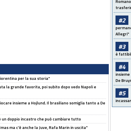
Romano: 
trasfer
#2
permanen
Allegri"
#3
è fattib
#4
insieme 
orentina per la sua storia"
De Bruy
sta la grande favorita, poi subito dopo vedo Napoli e
#5
incassar
iocare insieme a Hojlund. Il brasiliano somiglia tanto a De
'è un doppio incastro che può cambiare tutto
as ma c'è anche la Juve, Rafa Marin in uscita"