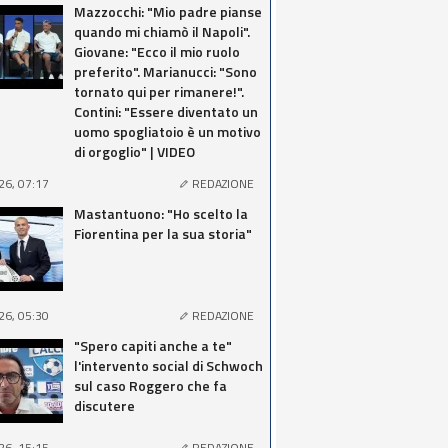
Mazzocchi: "Mio padre pianse
quando mi chiamò il Napoli".
Giovane: "Ecco il mio ruolo
preferito". Marianucci: "Sono
tornato qui per rimanere!".
Contini: "Essere diventato un
uomo spogliatoio è un motivo
di orgoglio" | VIDEO
26, 07:17
REDAZIONE
Mastantuono: "Ho scelto la
Fiorentina per la sua storia"
26, 05:30
REDAZIONE
"Spero capiti anche a te"
l'intervento social di Schwoch
sul caso Roggero che fa
discutere
26, 15:15
REDAZIONE