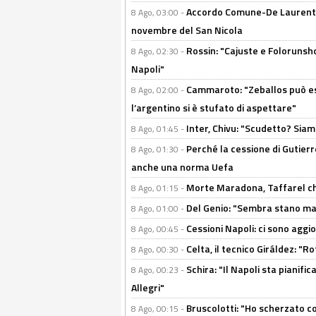
Accordo Comune-De Laurentiis
8 Ago, 03:00 -
novembre del San Nicola
Rossin: "Cajuste e Folorunsh
8 Ago, 02:30 -
Napoli"
Cammaroto: "Zeballos può esse
8 Ago, 02:00 -
l’argentino si è stufato di aspettare"
Inter, Chivu: "Scudetto? Siam
8 Ago, 01:45 -
Perché la cessione di Gutierre
8 Ago, 01:30 -
anche una norma Uefa
Morte Maradona, Taffarel cho
8 Ago, 01:15 -
Del Genio: "Sembra stano ma è 
8 Ago, 01:00 -
Cessioni Napoli: ci sono agg
8 Ago, 00:45 -
Celta, il tecnico Giráldez: "
8 Ago, 00:30 -
Schira: "Il Napoli sta pianifi
8 Ago, 00:23 -
Allegri"
Bruscolotti: "Ho scherzato co
8 Ago, 00:15 -