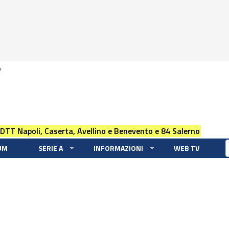
0
 DTT Napoli, Caserta, Avellino e Benevento e 84 Salerno
UM
SERIE A
INFORMAZIONI
WEB TV