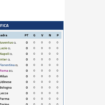
IFICA
uadra
PT
G
V
N
P
Juventus
0
0
0
0
0
CL
Lazio
0
0
0
0
0
CL
Napoli
0
0
0
0
0
CL
Inter
0
0
0
0
0
CL
Fiorentina
0
0
0
0
0
EL
Roma
0
0
0
0
0
ECL
Milan
0
0
0
0
0
Udinese
0
0
0
0
0
Bologna
0
0
0
0
0
Lecce
0
0
0
0
0
Parma
0
0
0
0
0
Torino
0
0
0
0
0