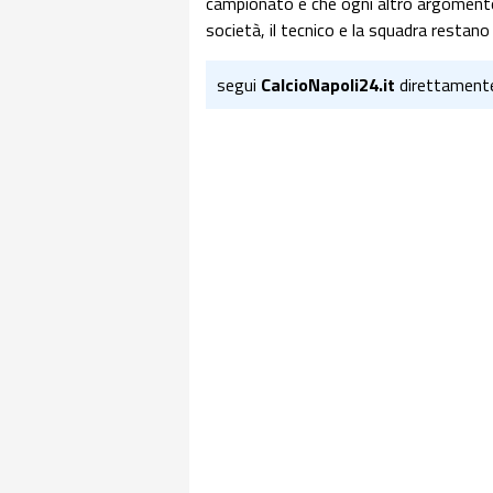
campionato e che ogni altro argomento
società, il tecnico e la squadra restan
segui
CalcioNapoli24.it
direttament