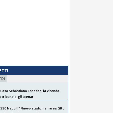
LETTI
ERI
Caso Sebastiano Esposito: la vicenda
n tribunale, gli scenari
SSC Napoli: "Nuovo stadio nell'area Q8 o