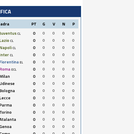
IFICA
uadra
PT
G
V
N
P
Juventus
0
0
0
0
0
CL
Lazio
0
0
0
0
0
CL
Napoli
0
0
0
0
0
CL
Inter
0
0
0
0
0
CL
Fiorentina
0
0
0
0
0
EL
Roma
0
0
0
0
0
ECL
Milan
0
0
0
0
0
Udinese
0
0
0
0
0
Bologna
0
0
0
0
0
Lecce
0
0
0
0
0
Parma
0
0
0
0
0
Torino
0
0
0
0
0
Atalanta
0
0
0
0
0
Genoa
0
0
0
0
0
Como
0
0
0
0
0