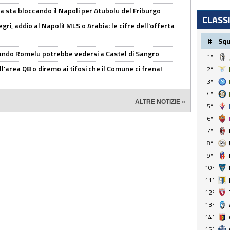
a sta bloccando il Napoli per Atubolu del Friburgo
CLASS
ri, addio al Napoli! MLS o Arabia: le cifre dell'offerta
#
Sq
ando Romelu potrebbe vedersi a Castel di Sangro
1º
l'area Q8 o diremo ai tifosi che il Comune ci frena!
2º
3º
4º
ALTRE NOTIZIE »
5º
6º
7º
8º
9º
10º
11º
12º
13º
14º
15º