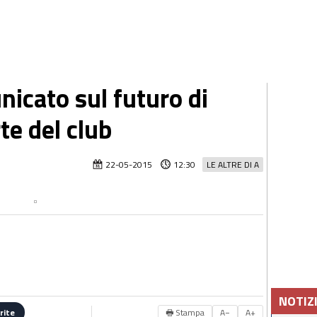
icato sul futuro di
te del club
22-05-2015
12:30
LE ALTRE DI A
NOTIZ
🖶 Stampa
A−
A+
rite