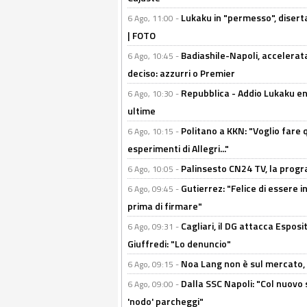
Lukaku in "permesso", diserta
6 Ago, 11:00 -
| FOTO
Badiashile-Napoli, accelerata
6 Ago, 10:45 -
deciso: azzurri o Premier
Repubblica - Addio Lukaku en
6 Ago, 10:30 -
ultime
Politano a KKN: "Voglio fare qu
6 Ago, 10:15 -
esperimenti di Allegri..."
Palinsesto CN24 TV, la prog
6 Ago, 10:05 -
Gutierrez: "Felice di essere 
6 Ago, 09:45 -
prima di firmare"
Cagliari, il DG attacca Espos
6 Ago, 09:31 -
Giuffredi: "Lo denuncio"
Noa Lang non è sul mercato, Il
6 Ago, 09:15 -
Dalla SSC Napoli: "Col nuovo
6 Ago, 09:00 -
'nodo' parcheggi"