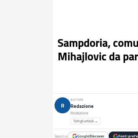
Sampdoria, comun
Mihajlovic da par
AUTORE
R
Redazione
Redazione
Tutti gli articoli →
Google
Discover
Fonti prefe
Seguici su