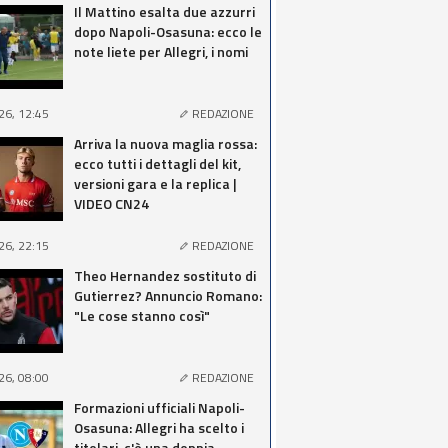
Il Mattino esalta due azzurri
dopo Napoli-Osasuna: ecco le
note liete per Allegri, i nomi
26, 12:45
REDAZIONE
Arriva la nuova maglia rossa:
ecco tutti i dettagli del kit,
versioni gara e la replica |
VIDEO CN24
26, 22:15
REDAZIONE
Theo Hernandez sostituto di
Gutierrez? Annuncio Romano:
"Le cose stanno così"
26, 08:00
REDAZIONE
Formazioni ufficiali Napoli-
Osasuna: Allegri ha scelto i
titolari, c'è una doppia