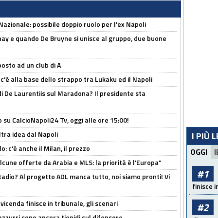
Nazionale: possibile doppio ruolo per l'ex Napoli
nay e quando De Bruyne si unisce al gruppo, due buone
osto ad un club di A
 c'è alla base dello strappo tra Lukaku ed il Napoli
i De Laurentiis sul Maradona? Il presidente sta
o su CalcioNapoli24 Tv, oggi alle ore 15:00!
ltra idea dal Napoli
I PIÙ 
: c'è anche il Milan, il prezzo
OGGI
I
alcune offerte da Arabia e MLS: la priorità è l'Europa"
#1
adio? Al progetto ADL manca tutto, noi siamo pronti! Vi
finisce i
icenda finisce in tribunale, gli scenari
#2
 azzurri sono ancora tiepidi sul difensore