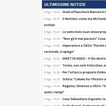
ULTIMISSIME NOTIZIE
Oriali affiancherà Mancini in 
6 Ago, 16:45 -
Il Mattino: come sta McTomi
6 Ago, 16:15 -
notizie!
Lo svincolato Juan Jesus prop
6 Ago, 15:45 -
"Non gli è mai piaciuto". Cosa
6 Ago, 15:30 -
Imperatore a CN24: "Parole d
6 Ago, 15:00 -
recitando, vi spiego"
DIRETTA VIDEO - Il filo dirett
6 Ago, 14:55 -
Torino, non solo Foloruhso: a
6 Ago, 14:45 -
Per l'attacco proposto Embolo
6 Ago, 14:30 -
Schira: "Lukaku ha rifiutato 
6 Ago, 14:15 -
Regione, Simeone a CN24: "St
6 Ago, 13:59 -
svelo i tempi"
Caso Sebastiano Esposito: la v
6 Ago, 13:45 -
Gatti-Napoli, Tuttosport: gli
6 Ago, 13:30 -