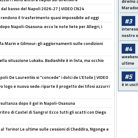
diremo a
Maradon
a dal basso del Napoli 2026-27 | VIDEO CN24
 rendono il trasferimento quasi impossibile ad oggi
#3
dopo Napoli-Osasuna: ecco le note liete per Allegri, i
interess
nostro s
Marin e Gilmour: gli aggiornamenti sulle condizioni
#4
weekend!
lla situazione Lukaku. Badiashile è in lista, ma occhio
ultime
#5
apoli: De Laurentiis si "concede" i dolci de L'Etoile | VIDEO
è in usci
 logo e nuova sede: riparte il progetto dei tifosi azzurri
esultanza dopo il gol in Napoli-Osasuna
ritiro di Castel di Sangro! Ecco tutti gli scatti con Diego
 al Torino! Le ultime sulle cessioni di Cheddira, Ngonge e