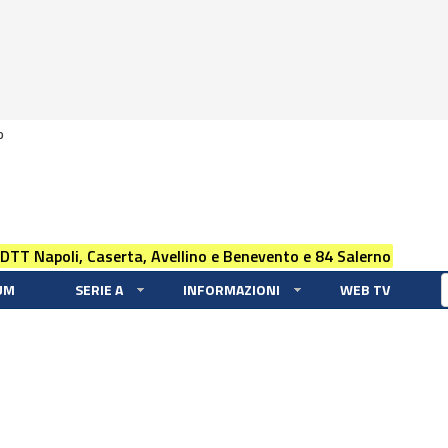
0
 DTT Napoli, Caserta, Avellino e Benevento e 84 Salerno
UM
SERIE A
INFORMAZIONI
WEB TV