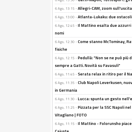
Allegri-CAM, zoom sull'uscit
6 Ago, 13:15 -
Atlanta-Lukaku: due ostacoli
6 Ago, 13:00 -
Il Mattino esalta due azzurri 
6 Ago, 12:45 -
nomi
Come stanno McTominay, Rafa 
6 Ago, 12:30 -
fisiche
Pedullà: "Non se ne può più de
6 Ago, 12:15 -
sempre a Gatti. Novità su Favasuli"
Serata relax in ritiro per il N
6 Ago, 11:45 -
Club Napoli Leverkusen, nuovo
6 Ago, 11:35 -
in Germania
Lucca: spunta un gesto nell'
6 Ago, 11:30 -
Pizzata per la SSC Napoli nel 
6 Ago, 11:25 -
Vitagliano | FOTO
Il Mattino - Folorunsho piace
6 Ago, 11:15 -
Cajuste