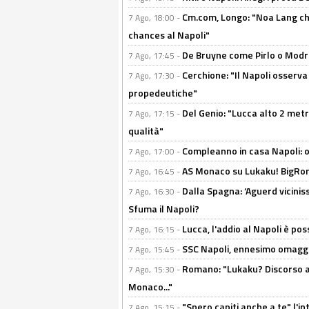
Cm.com, Longo: "Noa Lang chiu
7 Ago, 18:00 -
chances al Napoli"
De Bruyne come Pirlo o Modric
7 Ago, 17:45 -
Cerchione: "Il Napoli osserv
7 Ago, 17:30 -
propedeutiche"
Del Genio: "Lucca alto 2 metri
7 Ago, 17:15 -
qualità"
Compleanno in casa Napoli: o
7 Ago, 17:00 -
AS Monaco su Lukaku! BigRom
7 Ago, 16:45 -
Dalla Spagna: ‘Aguerd viciniss
7 Ago, 16:30 -
Sfuma il Napoli?
Lucca, l'addio al Napoli è poss
7 Ago, 16:15 -
SSC Napoli, ennesimo omaggi
7 Ago, 15:45 -
Romano: "Lukaku? Discorso ap
7 Ago, 15:30 -
Monaco..."
"Spero capiti anche a te" l'i
7 Ago, 15:15 -