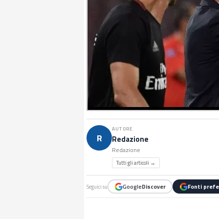
AUTORE
R
Redazione
Redazione
Tutti gli articoli →
Google
Discover
Fonti prefe
Seguici su