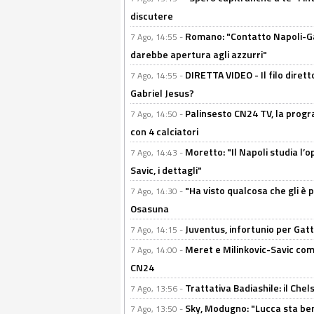
discutere
Romano: "Contatto Napoli-Gabr
7 Ago, 14:55 -
darebbe apertura agli azzurri"
DIRETTA VIDEO - Il filo dirett
7 Ago, 14:55 -
Gabriel Jesus?
Palinsesto CN24 TV, la progr
7 Ago, 14:50 -
con 4 calciatori
Moretto: "Il Napoli studia l’o
7 Ago, 14:43 -
Savic, i dettagli"
"Ha visto qualcosa che gli è 
7 Ago, 14:30 -
Osasuna
Juventus, infortunio per Gatti
7 Ago, 14:15 -
Meret e Milinkovic-Savic come
7 Ago, 14:00 -
CN24
Trattativa Badiashile: il Chel
7 Ago, 13:56 -
Sky, Modugno: "Lucca sta ben
7 Ago, 13:50 -