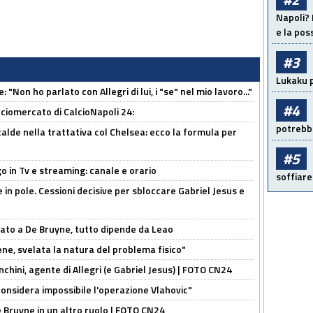
Napoli? 
e la pos
#3
Lukaku p
 "Non ho parlato con Allegri di lui, i "se" nel mio lavoro..."
#4
ciomercato di CalcioNapoli 24:
potrebbe
calde nella trattativa col Chelsea: ecco la formula per
#5
o in Tv e streaming: canale e orario
soffiare
e in pole. Cessioni decisive per sbloccare Gabriel Jesus e
sato a De Bruyne, tutto dipende da Leao
e, svelata la natura del problema fisico"
chini, agente di Allegri (e Gabriel Jesus) | FOTO CN24
considera impossibile l'operazione Vlahovic"
De Bruyne in un altro ruolo | FOTO CN24