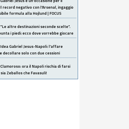
Gabriel Jesus è un'occasione per il
Il record negativo con l'Arsenal, ingaggio
sibile formula alla Hojlund | FOCUS
"Le altre destinazioni seconde scelte".
unta i piedi: ecco dove vorrebbe giocare
Idea Gabriel Jesus-Napoli: l'affare
 decollare solo con due cessioni
Clamoroso: ora il Napoli rischia di farsi
 sia Zeballos che Favasuli!