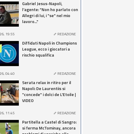
Gabriel Jesus-Napoli,
l'agente: "Non ho parlato con
Allegri di lui, i "se" nel mio
lavoro..."
26, 19:55
REDAZIONE
Diffidati Napoli in Champions
League, ecco i giocatori a
rischio squalifica
26, 04:40
REDAZIONE
Serata relax in ritiro per il
Napoli: De Laurentiis si
"concede" i dolci de L'Etoile |
VIDEO
26, 11:45
REDAZIONE
Partitella a Castel di Sangro:
si ferma McTominay, ancora
problemi di vesciche alla