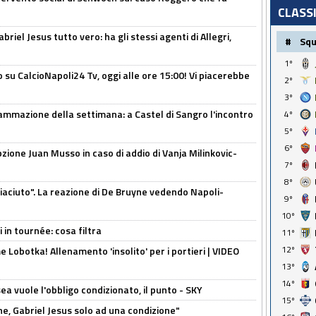
CLASS
iel Jesus tutto vero: ha gli stessi agenti di Allegri,
#
Sq
1º
o su CalcioNapoli24 Tv, oggi alle ore 15:00! Vi piacerebbe
2º
3º
ammazione della settimana: a Castel di Sangro l'incontro
4º
5º
6º
pzione Juan Musso in caso di addio di Vanja Milinkovic-
7º
8º
piaciuto". La reazione di De Bruyne vedendo Napoli-
9º
10º
 in tournée: cosa filtra
11º
12º
 Lobotka! Allenamento 'insolito' per i portieri | VIDEO
13º
14º
sea vuole l'obbligo condizionato, il punto - SKY
15º
e, Gabriel Jesus solo ad una condizione"