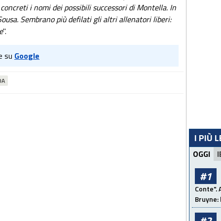
concreti i nomi dei possibili successori di Montella. In
usa. Sembrano più defilati gli altri allenatori liberi:
e
".
e su
Google
OA
I PIÙ 
OGGI
I
#1
Conte". 
Bruyne: 
#2