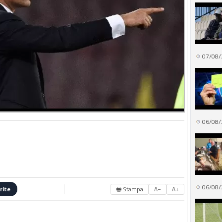
07/08/
06/08/
06/08/
🖶 Stampa
A−
A+
rite