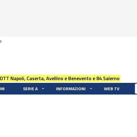
0
 DTT Napoli, Caserta, Avellino e Benevento e 84 Salerno
UM
SERIE A
INFORMAZIONI
WEB TV