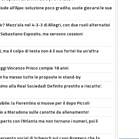
de all'Ajax: soluzione poco gradita, vuole giocarsi le sue
? Mezz'ala nel 4-3-3 di Allegri, con due ruoli alternativi
a Sebastiano Esposito, ma servono cessioni
, ma il colpo di testa non è il suo forte! Ha un'altra
ggi Vincenzo Prisco compie 18 anni
 ha messo tutte le proposte in stand-by
imo alla Real Sociedad! Definito prestito e riscatto’.
ibile: la Fiorentina si muove per il dopo Piccoli
o a Maradona sulle canotte da allenamento!
erto con l'Atlanta ma non tornano i numeri, poi il
ntervento social di Schwoch sul caso Roggero che fa