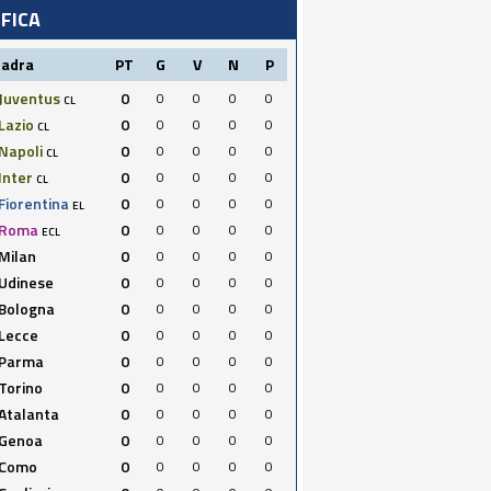
IFICA
uadra
PT
G
V
N
P
Juventus
0
0
0
0
0
CL
Lazio
0
0
0
0
0
CL
Napoli
0
0
0
0
0
CL
Inter
0
0
0
0
0
CL
Fiorentina
0
0
0
0
0
EL
Roma
0
0
0
0
0
ECL
Milan
0
0
0
0
0
Udinese
0
0
0
0
0
Bologna
0
0
0
0
0
Lecce
0
0
0
0
0
Parma
0
0
0
0
0
Torino
0
0
0
0
0
Atalanta
0
0
0
0
0
Genoa
0
0
0
0
0
Como
0
0
0
0
0