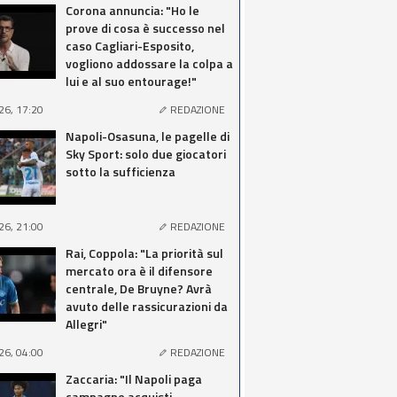
Corona annuncia: "Ho le
prove di cosa è successo nel
caso Cagliari-Esposito,
vogliono addossare la colpa a
lui e al suo entourage!"
26, 17:20
REDAZIONE
Napoli-Osasuna, le pagelle di
Sky Sport: solo due giocatori
sotto la sufficienza
26, 21:00
REDAZIONE
Rai, Coppola: "La priorità sul
mercato ora è il difensore
centrale, De Bruyne? Avrà
avuto delle rassicurazioni da
Allegri"
26, 04:00
REDAZIONE
Zaccaria: "Il Napoli paga
campagne acquisti