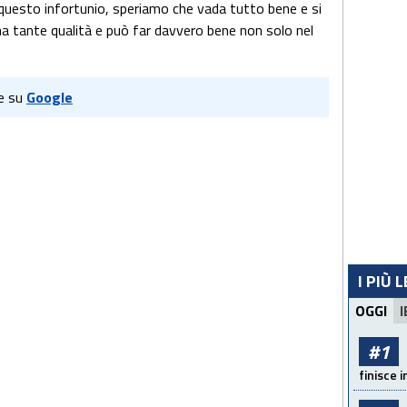
questo infortunio, speriamo che vada tutto bene e si
 ha tante qualità e può far davvero bene non solo nel
e su
Google
I PIÙ 
OGGI
I
#1
finisce i