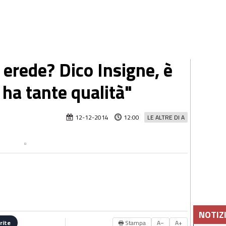
o erede? Dico Insigne, è
ha tante qualità"
12-12-2014
12:00
LE ALTRE DI A
NOTIZ
🖶 Stampa
A−
A+
rite