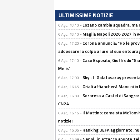
ULTIMISSIME NOTIZIE
Lozano cambia squadra, ma re
6 Ago, 18:10 -
Maglia Napoli 2026 2027 in ve
6 Ago, 18:10 -
Corona annuncia: "Ho le prove
6 Ago, 17:20 -
addossare la colpa a lui e al suo entoura
Caso Esposito, Giuffredi: "Giu
6 Ago, 17:10 -
Melis"
Sky - Il Galatasaray presenta
6 Ago, 17:00 -
Oriali affiancherà Mancini in 
6 Ago, 16:45 -
Sorpresa a Castel di Sangro:
6 Ago, 16:30 -
CN24
Il Mattino: come sta McTomi
6 Ago, 16:15 -
notizie!
Ranking UEFA aggiornato: nuov
6 Ago, 16:05 -
Napoli, in attacco spunta Tel
6 Ago, 15:59 -