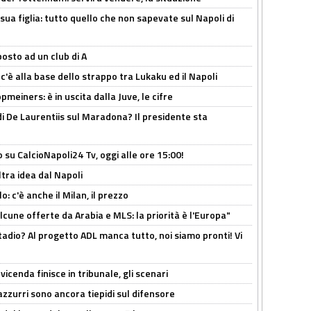
sua figlia: tutto quello che non sapevate sul Napoli di
osto ad un club di A
 c'è alla base dello strappo tra Lukaku ed il Napoli
meiners: è in uscita dalla Juve, le cifre
i De Laurentiis sul Maradona? Il presidente sta
o su CalcioNapoli24 Tv, oggi alle ore 15:00!
ltra idea dal Napoli
: c'è anche il Milan, il prezzo
alcune offerte da Arabia e MLS: la priorità è l'Europa"
adio? Al progetto ADL manca tutto, noi siamo pronti! Vi
icenda finisce in tribunale, gli scenari
 azzurri sono ancora tiepidi sul difensore