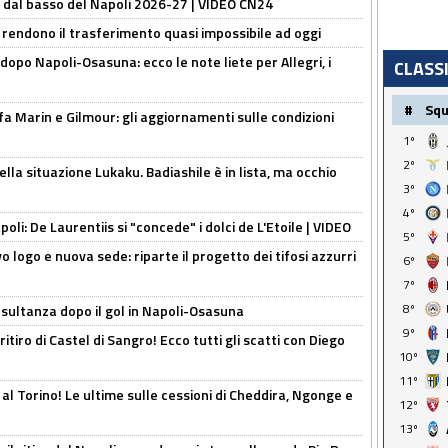
a dal basso del Napoli 2026-27 | VIDEO CN24
 rendono il trasferimento quasi impossibile ad oggi
dopo Napoli-Osasuna: ecco le note liete per Allegri, i
CLASS
#
Sq
Marin e Gilmour: gli aggiornamenti sulle condizioni
1º
2º
lla situazione Lukaku. Badiashile è in lista, ma occhio
3º
4º
apoli: De Laurentiis si "concede" i dolci de L'Etoile | VIDEO
5º
 logo e nuova sede: riparte il progetto dei tifosi azzurri
6º
7º
8º
esultanza dopo il gol in Napoli-Osasuna
9º
ritiro di Castel di Sangro! Ecco tutti gli scatti con Diego
10º
11º
 al Torino! Le ultime sulle cessioni di Cheddira, Ngonge e
12º
13º