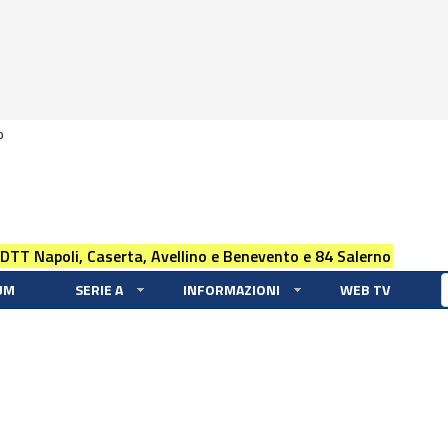
0
 DTT Napoli, Caserta, Avellino e Benevento e 84 Salerno
UM
SERIE A
INFORMAZIONI
WEB TV