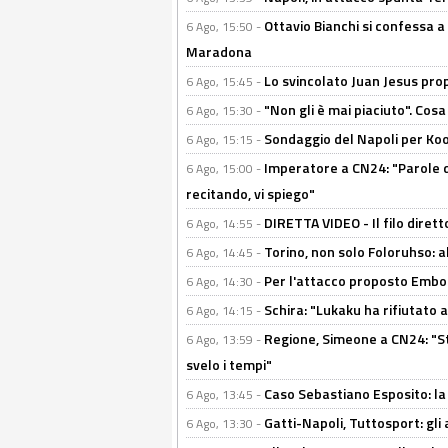
Ottavio Bianchi si confessa a 
6 Ago, 15:50 -
Maradona
Lo svincolato Juan Jesus prop
6 Ago, 15:45 -
"Non gli è mai piaciuto". Cosa
6 Ago, 15:30 -
Sondaggio del Napoli per Koop
6 Ago, 15:15 -
Imperatore a CN24: "Parole d
6 Ago, 15:00 -
recitando, vi spiego"
DIRETTA VIDEO - Il filo dirett
6 Ago, 14:55 -
Torino, non solo Foloruhso: a
6 Ago, 14:45 -
Per l'attacco proposto Embolo
6 Ago, 14:30 -
Schira: "Lukaku ha rifiutato 
6 Ago, 14:15 -
Regione, Simeone a CN24: "St
6 Ago, 13:59 -
svelo i tempi"
Caso Sebastiano Esposito: la v
6 Ago, 13:45 -
Gatti-Napoli, Tuttosport: gli
6 Ago, 13:30 -