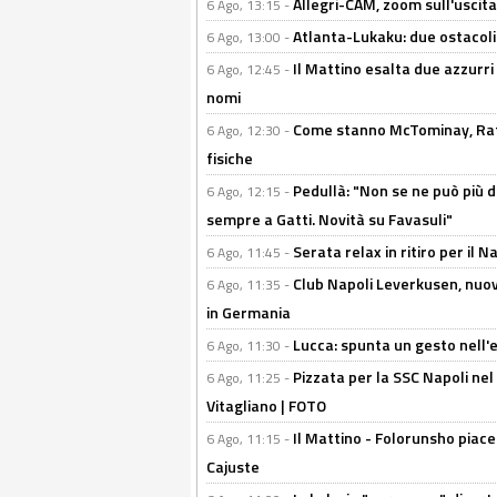
Allegri-CAM, zoom sull'uscit
6 Ago, 13:15 -
Atlanta-Lukaku: due ostacoli
6 Ago, 13:00 -
Il Mattino esalta due azzurri 
6 Ago, 12:45 -
nomi
Come stanno McTominay, Rafa 
6 Ago, 12:30 -
fisiche
Pedullà: "Non se ne può più de
6 Ago, 12:15 -
sempre a Gatti. Novità su Favasuli"
Serata relax in ritiro per il N
6 Ago, 11:45 -
Club Napoli Leverkusen, nuovo
6 Ago, 11:35 -
in Germania
Lucca: spunta un gesto nell'
6 Ago, 11:30 -
Pizzata per la SSC Napoli nel 
6 Ago, 11:25 -
Vitagliano | FOTO
Il Mattino - Folorunsho piace
6 Ago, 11:15 -
Cajuste