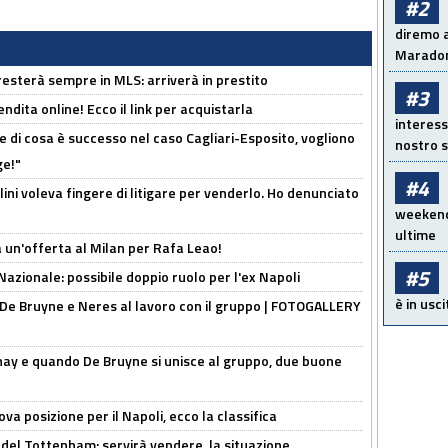
#2
diremo a
Maradon
sterà sempre in MLS: arriverà in prestito
#3
ndita online! Ecco il link per acquistarla
interess
 di cosa è successo nel caso Cagliari-Esposito, vogliono
nostro s
ge!"
#4
lini voleva fingere di litigare per venderlo. Ho denunciato
weekend!
ultime
 un'offerta al Milan per Rafa Leao!
#5
Nazionale: possibile doppio ruolo per l'ex Napoli
è in usci
 De Bruyne e Neres al lavoro con il gruppo | FOTOGALLERY
nay e quando De Bruyne si unisce al gruppo, due buone
a posizione per il Napoli, ecco la classifica
 del Tottenham: servirà vendere, la situazione