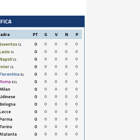
IFICA
uadra
PT
G
V
N
P
Juventus
0
0
0
0
0
CL
Lazio
0
0
0
0
0
CL
Napoli
0
0
0
0
0
CL
Inter
0
0
0
0
0
CL
Fiorentina
0
0
0
0
0
EL
Roma
0
0
0
0
0
ECL
Milan
0
0
0
0
0
Udinese
0
0
0
0
0
Bologna
0
0
0
0
0
Lecce
0
0
0
0
0
Parma
0
0
0
0
0
Torino
0
0
0
0
0
Atalanta
0
0
0
0
0