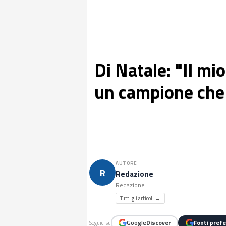
Di Natale: "Il mi
un campione che 
AUTORE
R
Redazione
Redazione
Tutti gli articoli →
Google
Discover
Fonti prefe
Seguici su