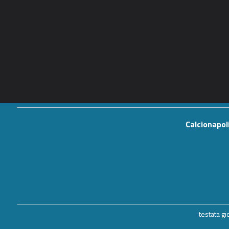
Calcionapol
testata g