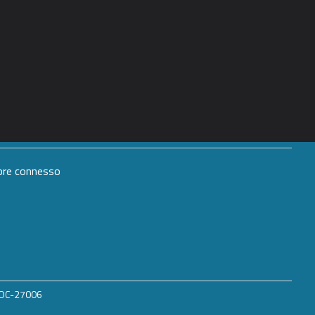
mpre connesso
 ROC-27006